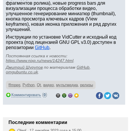
фрагментов ролика), новые progress bars для
визуализации процесса обработки видео,
улучшенное генерирование миниатюр (thumbnail),
кнопка просмотра ключевых кадров (View
keyframes), новая иконка приложения и ряд других
улучшений.
Инструкции по установке VidCutter и исходный код
проекта (под лицензией GNU GPL v3.0) доступен в
репозитории
GitHub
.
Постоянная ссылка к новости:
https://www.nixp.ru/news/14247.html
.
Дмитрий Шурупов
по материалам
GitHub
,
omgubuntu.co.uk
.
ffmpeg
,
Python
,
Qt
,
видео
,
мультмедиа
,
релизы
(
)
Комментировать
0
Последние комментарии
OlegL
,
17 декабря 2023 года в 15:00 →