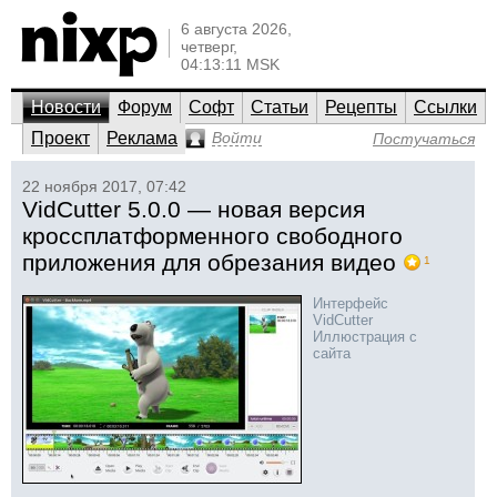
6 августа 2026,
четверг,
04:13:11 MSK
Новости
Форум
Софт
Статьи
Рецепты
Ссылки
Проект
Реклама
Войти
Постучаться
22 ноября 2017, 07:42
VidCutter 5.0.0 — новая версия
кроссплатформенного свободного
приложения для обрезания видео
1
Интерфейс
VidCutter
Иллюстрация с
сайта