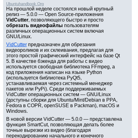
Ubuntuhandbook.Org
На прошлой неделе состоялся новый крупный
релиз — 5.0.0 — Open Source-приложения
VidCutter
, позволяющего быстро и просто
обрезать видеофайлы
пользователям
различных операционных систем включая
GNU/Linux.
VidCutter
предназначен для обрезания
видеороликов и их склеивания, предлагая для
этого простой графический интерфейс на базе Qt
5. В качестве бэкенда для работы с видео
используется свободная библиотека FFmpeg, а
код приложения написан на языке Python
(используется библиотека PyQt5,
устанавливаемая через системный менеджер
пакетов или PyPi). Среди поддерживаемых
VidCutter операционных систем — GNU/Linux
(доступны сборки для Ubuntu/Mint/Debian в PPA,
Fedora в COPR, openSUSE в Packman), macOS и
Windows.
В новой версии VidCutter — 5.0.0 — представлена
функция SmartCut, позволяющая делать более
точные вырезки из видео (благодаря
перекодированию начального и конечного