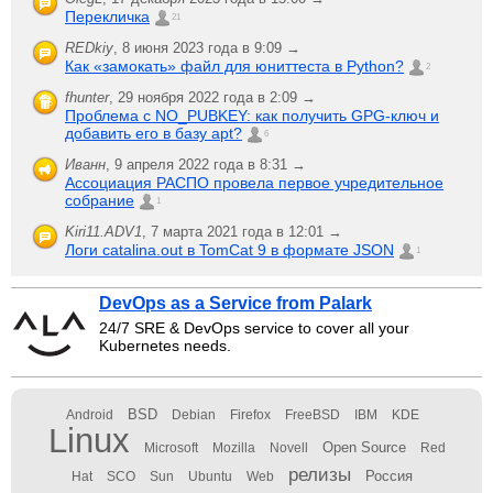
Перекличка
21
REDkiy
,
8 июня 2023 года в 9:09 →
Как «замокать» файл для юниттеста в Python?
2
fhunter
,
29 ноября 2022 года в 2:09 →
Проблема с NO_PUBKEY: как получить GPG-ключ и
добавить его в базу apt?
6
Иванн
,
9 апреля 2022 года в 8:31 →
Ассоциация РАСПО провела первое учредительное
собрание
1
Kiri11.ADV1
,
7 марта 2021 года в 12:01 →
Логи catalina.out в TomCat 9 в формате JSON
1
DevOps as a Service from Palark
24/7 SRE & DevOps service to cover all your
Kubernetes needs.
BSD
Android
Debian
Firefox
FreeBSD
IBM
KDE
Linux
Open Source
Microsoft
Mozilla
Novell
Red
релизы
Россия
Hat
SCO
Sun
Ubuntu
Web