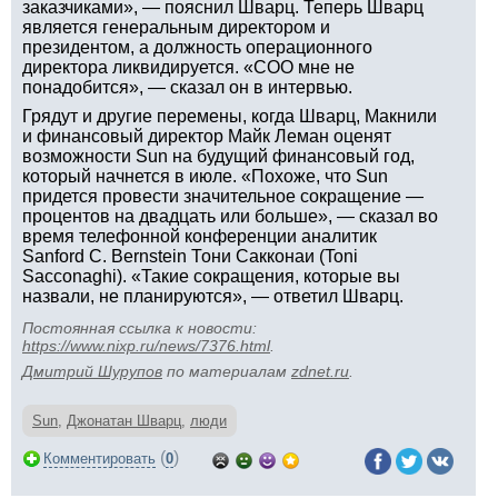
заказчиками», — пояснил Шварц. Теперь Шварц
является генеральным директором и
президентом, а должность операционного
директора ликвидируется. «COO мне не
понадобится», — сказал он в интервью.
Грядут и другие перемены, когда Шварц, Макнили
и финансовый директор Майк Леман оценят
возможности Sun на будущий финансовый год,
который начнется в июле. «Похоже, что Sun
придется провести значительное сокращение —
процентов на двадцать или больше», — сказал во
время телефонной конференции аналитик
Sanford C. Bernstein Тони Сакконаи (Toni
Sacconaghi). «Такие сокращения, которые вы
назвали, не планируются», — ответил Шварц.
Постоянная ссылка к новости:
https://www.nixp.ru/news/7376.html
.
Дмитрий Шурупов
по материалам
zdnet.ru
.
Sun
,
Джонатан Шварц
,
люди
(
)
Комментировать
0