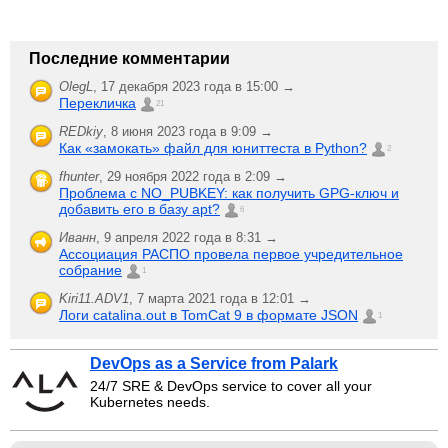
Последние комментарии
OlegL
,
17 декабря 2023 года в 15:00 →
Перекличка
21
REDkiy
,
8 июня 2023 года в 9:09 →
Как «замокать» файл для юниттеста в Python?
2
fhunter
,
29 ноября 2022 года в 2:09 →
Проблема с NO_PUBKEY: как получить GPG-ключ и
добавить его в базу apt?
6
Иванн
,
9 апреля 2022 года в 8:31 →
Ассоциация РАСПО провела первое учредительное
собрание
1
Kiri11.ADV1
,
7 марта 2021 года в 12:01 →
Логи catalina.out в TomCat 9 в формате JSON
1
DevOps as a Service from Palark
24/7 SRE & DevOps service to cover all your
Kubernetes needs.