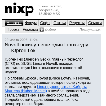
9 августа 2026,
воскресенье,
13:35:02 MSK
Новости
Форум
Софт
Статьи
Рецепты
Ссылки
Проект
Реклама
Войти
Постучаться
29 марта 2006, 11:24
Novell покинул еще один Linux-гуру
— Юрген Гек
Юрген Гек (Juergen Geck), главный технолог
(CTO) по SUSE Linux в Novell, покидает
американскую Linux-компанию в конце этой
недели.
По словам Брюса Лоури (Bruce Lowry) из Novell,
отставка, последовавшая вскоре после ухода из
компании другого
Linux-руководителя Хаберта
Мантела (Hubert Mantel)
в ноябре прошлого года,
стала следствием взаимного соглашения.
Подробностей о дальнейших планах Гека
репортер не сообщил.