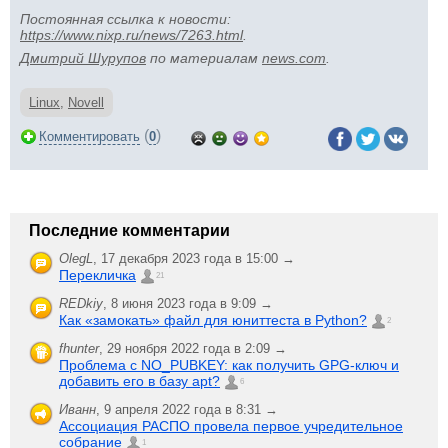
Постоянная ссылка к новости:
https://www.nixp.ru/news/7263.html
.
Дмитрий Шурупов
по материалам
news.com
.
Linux
,
Novell
(
)
Комментировать
0
Последние комментарии
OlegL
,
17 декабря 2023 года в 15:00 →
Перекличка
21
REDkiy
,
8 июня 2023 года в 9:09 →
Как «замокать» файл для юниттеста в Python?
2
fhunter
,
29 ноября 2022 года в 2:09 →
Проблема с NO_PUBKEY: как получить GPG-ключ и
добавить его в базу apt?
6
Иванн
,
9 апреля 2022 года в 8:31 →
Ассоциация РАСПО провела первое учредительное
собрание
1