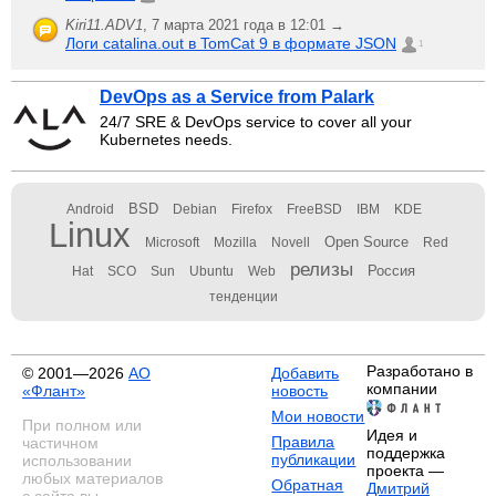
Kiri11.ADV1
,
7 марта 2021 года в 12:01 →
Логи catalina.out в TomCat 9 в формате JSON
1
DevOps as a Service from Palark
24/7 SRE & DevOps service to cover all your
Kubernetes needs.
BSD
Android
Debian
Firefox
FreeBSD
IBM
KDE
Linux
Open Source
Microsoft
Mozilla
Novell
Red
релизы
Россия
Hat
SCO
Sun
Ubuntu
Web
тенденции
Разработано в
© 2001—2026
АО
Добавить
компании
«Флант»
новость
Мои новости
При полном или
Идея и
Правила
частичном
поддержка
публикации
использовании
проекта —
любых материалов
Обратная
Дмитрий