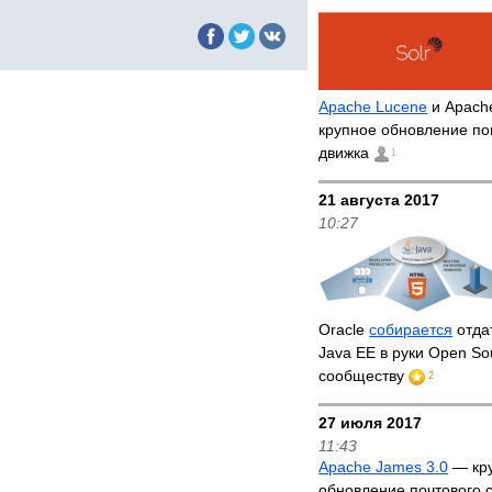
Apache Lucene
и Apache
крупное обновление по
движка
1
21 августа 2017
10:27
Oracle
собирается
отда
Java EE в руки Open So
сообществу
2
27 июля 2017
11:43
Apache James 3.0
— кр
обновление почтового 