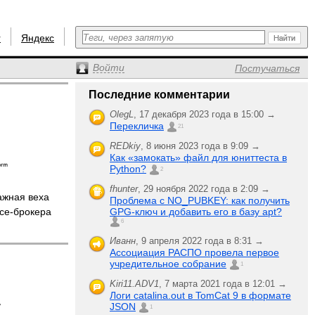
r
Яндекс
Войти
Постучаться
Последние комментарии
OlegL
,
17 декабря 2023 года в 15:00 →
Перекличка
21
REDkiy
,
8 июня 2023 года в 9:09 →
Как «замокать» файл для юниттеста в
Python?
2
fhunter
,
29 ноября 2022 года в 2:09 →
жная веха
Проблема с NO_PUBKEY: как получить
ce-брокера
GPG-ключ и добавить его в базу apt?
6
Иванн
,
9 апреля 2022 года в 8:31 →
Ассоциация РАСПО провела первое
учредительное собрание
1
Kiri11.ADV1
,
7 марта 2021 года в 12:01 →
Логи catalina.out в TomCat 9 в формате
JSON
1