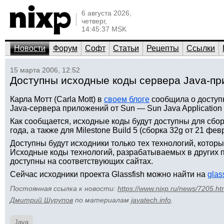
6 августа 2026,
четверг,
14:45:37 MSK
Новости
Форум
Софт
Статьи
Рецепты
Ссылки
15 марта 2006, 12:52
Доступны исходные коды сервера Java-пр
Карла Мотт (Carla Mott) в
своем блоге
сообщила о доступ
Java-сервера приложений от Sun — Sun Java Application S
Как сообщается, исходные коды будут доступны для сбор
года, а также для Milestone Build 5 (сборка 32g от 21 фев
Доступны будут исходники только тех технологий, котор
Исходные коды технологий, разрабатываемых в других 
доступны на соответствующих сайтах.
Сейчаc исходники проекта Glassfish можно найти на
glas
Постоянная ссылка к новости:
https://www.nixp.ru/news/7205.ht
Дмитрий Шурупов
по материалам
javatech.info
.
Java