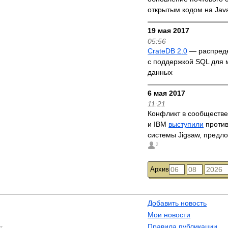
открытым кодом на Jav
19 мая 2017
05:56
CrateDB 2.0
— распред
с поддержкой SQL для
данных
6 мая 2017
11:21
Конфликт в сообществе
и IBM
выступили
против
системы Jigsaw, предл
2
Архив
Добавить новость
Мои новости
Правила публикации
т