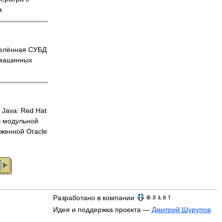
a
елённая СУБД
 машинных
 Java: Red Hat
 модульной
оженной Oracle
Разработано в компании
Идея и поддержка проекта —
Дмитрий Шурупов