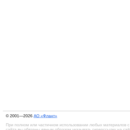
© 2001—2026
АО «Флант»
При полном или частичном использовании любых материалов с
сайта вы обязаны явным образом указывать гиперссылку на сай