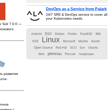
DevOps as a Service from Palark
24/7 SRE & DevOps service to cover all
your Kubernetes needs.
 Solr 7.0.0 —
искового
BSD
Android
Debian
Firefox
FreeBSD
IBM
Linux
KDE
Microsoft
Mozilla
Novell
Open Source
Red Hat
SCO
Sun
Ubuntu
релизы
Россия
Web
тенденции
ть развитие
urce-
упное
сервера с