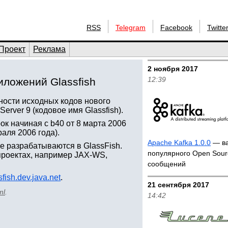
RSS
Telegram
Facebook
Twitte
Проект
Реклама
2 ноября 2017
12:39
иложений Glassfish
ности исходных кодов нового
erver 9 (кодовое имя Glassfish).
ок начиная с b40 от 8 марта 2006
раля 2006 года).
Apache Kafka 1.0.0
— ва
ые разрабатываются в GlassFish.
популярного Open Sour
проектах, например JAX-WS,
сообщений
sfish.dev.java.net
.
21 сентября 2017
ml
.
14:42