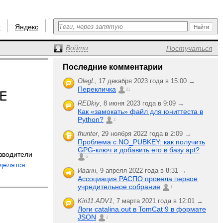
r
Яндекс
Войти
Постучаться
Последние комментарии
OlegL
,
17 декабря 2023 года в 15:00 →
Перекличка
21
REDkiy
,
8 июня 2023 года в 9:09 →
Как «замокать» файл для юниттеста в
Python?
2
fhunter
,
29 ноября 2022 года в 2:09 →
Проблема с NO_PUBKEY: как получить
GPG-ключ и добавить его в базу apt?
зводители
6
делятся
Иванн
,
9 апреля 2022 года в 8:31 →
й
Ассоциация РАСПО провела первое
учредительное собрание
1
Kiri11.ADV1
,
7 марта 2021 года в 12:01 →
Логи catalina.out в TomCat 9 в формате
JSON
1