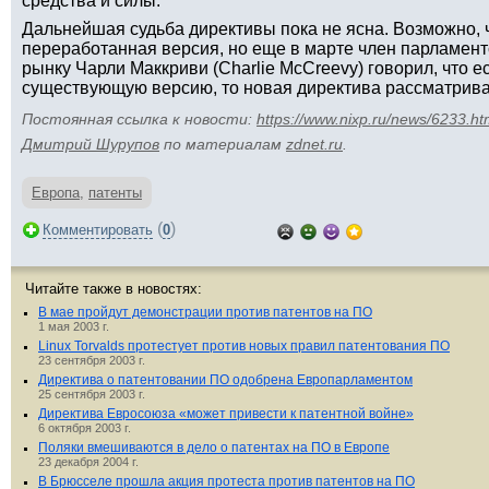
средства и силы.
Дальнейшая судьба директивы пока не ясна. Возможно, ч
переработанная версия, но еще в марте член парламент
рынку Чарли Маккриви (Charlie McCreevy) говорил, что 
существующую версию, то новая директива рассматриват
Постоянная ссылка к новости:
https://www.nixp.ru/news/6233.ht
Дмитрий Шурупов
по материалам
zdnet.ru
.
Европа
,
патенты
(
)
Комментировать
0
Читайте также в новостях:
В мае пройдут демонстрации против патентов на ПО
1 мая 2003 г.
Linux Torvalds протестует против новых правил патентования ПО
23 сентября 2003 г.
Директива о патентовании ПО одобрена Европарламентом
25 сентября 2003 г.
Директива Евросоюза «может привести к патентной войне»
6 октября 2003 г.
Поляки вмешиваются в дело о патентах на ПО в Европе
23 декабря 2004 г.
В Брюсселе прошла акция протеста против патентов на ПО