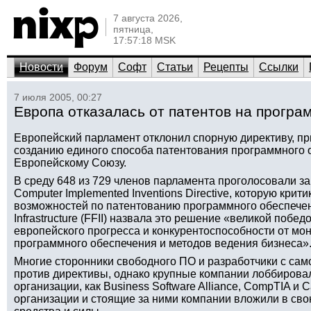
7 августа 2026,
пятница,
17:57:18 MSK
Новости
Форум
Софт
Статьи
Рецепты
Ссылки
7 июля 2005, 00:27
Европа отказалась от патентов на програ
Европейский парламент отклонил спорную директиву, пр
созданию единого способа патентования программного 
Европейскому Союзу.
В среду 648 из 729 членов парламента проголосовали з
Computer Implemented Inventions Directive, которую кри
возможностей по патентованию программного обеспечени
Infrastructure (FFII) назвала это решение «великой побед
европейского прогресса и конкурентоспособности от м
программного обеспечения и методов ведения бизнеса»
Многие сторонники свободного ПО и разработчики с сам
против директивы, однако крупные компании лоббировали
организации, как Business Software Alliance, CompTIA и Ca
организации и стоящие за ними компании вложили в св