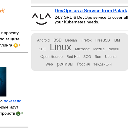
DevOps as a Service from Palark
24/7 SRE & DevOps service to cover all
your Kubernetes needs.
к проекту
 по защите
BSD
Android
Debian
Firefox
FreeBSD
IBM
Linux
оллинга
1
KDE
Microsoft
Mozilla
Novell
Open Source
Red Hat
SCO
Sun
Ubuntu
релизы
Россия
Web
тенденции
во
показало
торые идут
стройств
3