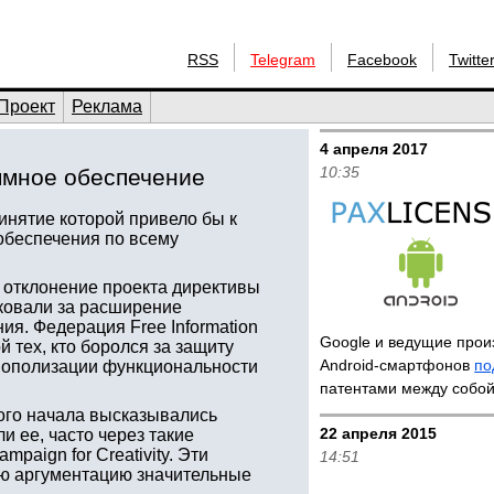
RSS
Telegram
Facebook
Twitte
Проект
Реклама
4 апреля 2017
10:35
ммное обеспечение
инятие которой привело бы к
обеспечения по всему
а отклонение проекта директивы
тиковали за расширение
я. Федерация Free Information
Google и ведущие прои
ой тех, кто боролся за защиту
Android-смартфонов
по
онополизации функциональности
.
патентами между собо
ого начала высказывались
22 апреля 2015
 ее, часто через такие
mpaign for Creativity. Эти
14:51
ою аргументацию значительные