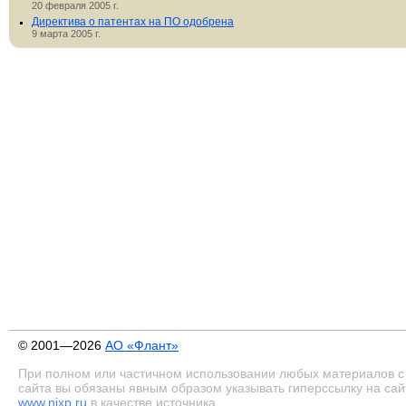
20 февраля 2005 г.
Директива о патентах на ПО одобрена
9 марта 2005 г.
© 2001—2026
АО «Флант»
При полном или частичном использовании любых материалов с
сайта вы обязаны явным образом указывать гиперссылку на сай
www.nixp.ru
в качестве источника.