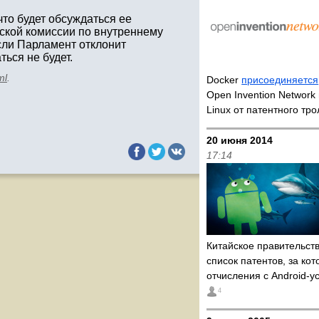
то будет обсуждаться ее
ской комиссии по внутреннему
если Парламент отклонит
ься не будет.
ml
.
Docker
присоединяется
Open Invention Network
Linux от патентного тр
20 июня 2014
17:14
Китайское правительст
список патентов, за ко
отчисления с Android-у
4