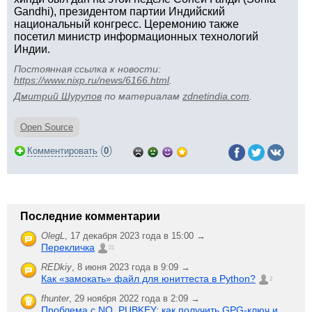
Gandhi), президентом партии Индийский
национальный конгресс. Церемонию также
посетил министр информационных технологий
Индии.
Постоянная ссылка к новости:
https://www.nixp.ru/news/6166.html
.
Дмитрий Шурупов
по материалам
zdnetindia.com
.
Open Source
(
)
Комментировать
0
Последние комментарии
OlegL
,
17 декабря 2023 года в 15:00 →
Перекличка
21
REDkiy
,
8 июня 2023 года в 9:09 →
Как «замокать» файл для юниттеста в Python?
2
fhunter
,
29 ноября 2022 года в 2:09 →
Проблема с NO_PUBKEY: как получить GPG-ключ и