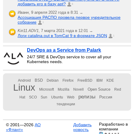
добавить его в базу apt?
6
Иванн
,
9 апреля 2022 года в 8:31 →
Ассоциация РАСПО провела первое учредительное
собрание
1
Kiri11.ADV1
,
7 марта 2021 года в 12:01 →
Логи catalina.out в TomCat 9 в формате JSON
1
DevOps as a Service from Palark
24/7 SRE & DevOps service to cover all your
Kubernetes needs.
BSD
Android
Debian
Firefox
FreeBSD
IBM
KDE
Linux
Open Source
Microsoft
Mozilla
Novell
Red
релизы
Россия
Hat
SCO
Sun
Ubuntu
Web
тенденции
Разработано в
© 2001—2026
АО
Добавить
компании
«Флант»
новость