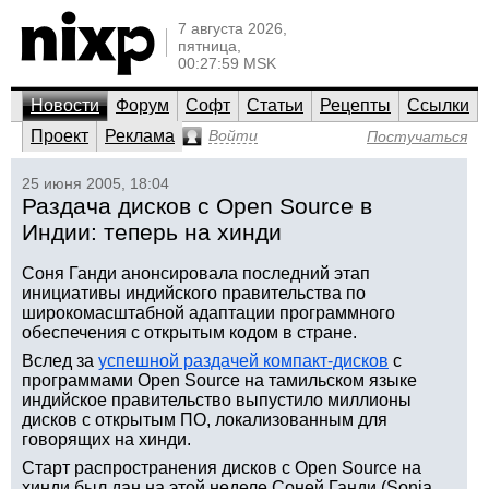
7 августа 2026,
пятница,
00:27:59 MSK
Новости
Форум
Софт
Статьи
Рецепты
Ссылки
Проект
Реклама
Войти
Постучаться
25 июня 2005, 18:04
Раздача дисков с Open Source в
Индии: теперь на хинди
Соня Ганди анонсировала последний этап
инициативы индийского правительства по
широкомасштабной адаптации программного
обеспечения с открытым кодом в стране.
Вслед за
успешной раздачей компакт-дисков
с
программами Open Source на тамильском языке
индийское правительство выпустило миллионы
дисков с открытым ПО, локализованным для
говорящих на хинди.
Старт распространения дисков с Open Source на
хинди был дан на этой неделе Соней Ганди (Sonia