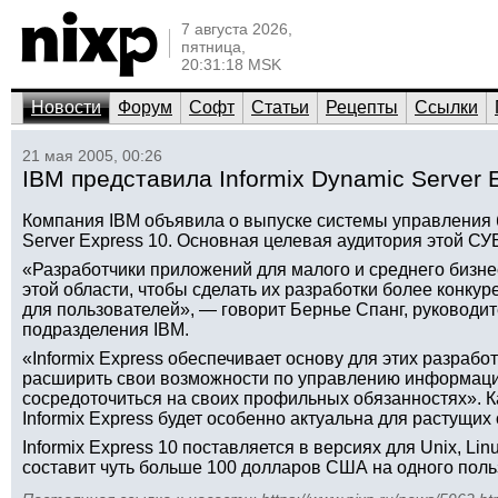
7 августа 2026,
пятница,
20:31:18 MSK
Новости
Форум
Софт
Статьи
Рецепты
Ссылки
21 мая 2005, 00:26
IBM представила Informix Dynamic Server 
Компания IBM объявила о выпуске системы управления 
Server Express 10. Основная целевая аудитория этой С
«Разработчики приложений для малого и среднего бизне
этой области, чтобы сделать их разработки более конку
для пользователей», — говорит Бернье Спанг, руковод
подразделения IBM.
«Informix Express обеспечивает основу для этих разрабо
расширить свои возможности по управлению информац
сосредоточиться на своих профильных обязанностях». Ка
Informix Express будет особенно актуальна для растущих
Informix Express 10 поставляется в версиях для Unix, L
составит чуть больше 100 долларов США на одного поль