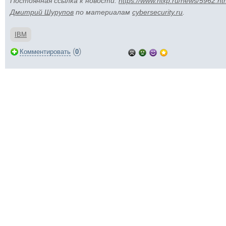
Постоянная ссылка к новости:
https://www.nixp.ru/news/5962.ht
Дмитрий Шурупов
по материалам
cybersecurity.ru
.
IBM
(
)
Комментировать
0