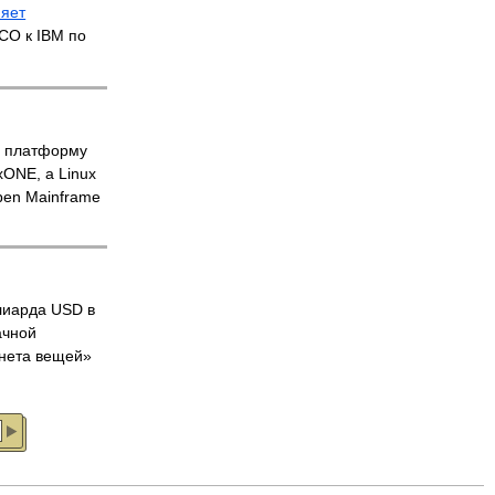
няет
CO к IBM по
 платформу
ONE, а Linux
pen Mainframe
иарда USD в
ачной
нета вещей»