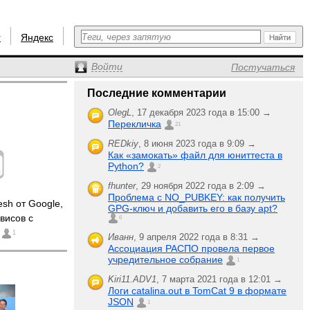
r
Яндекс
Войти
Постучаться
Последние комментарии
OlegL
,
17 декабря 2023 года в 15:00 →
Перекличка
21
REDkiy
,
8 июня 2023 года в 9:09 →
Как «замокать» файл для юниттеста в
Python?
2
fhunter
,
29 ноября 2022 года в 2:09 →
Проблема с NO_PUBKEY: как получить
sh от Google,
GPG-ключ и добавить его в базу apt?
рвисов с
6
s
1
Иванн
,
9 апреля 2022 года в 8:31 →
Ассоциация РАСПО провела первое
учредительное собрание
1
Kiri11.ADV1
,
7 марта 2021 года в 12:01 →
Логи catalina.out в TomCat 9 в формате
JSON
1