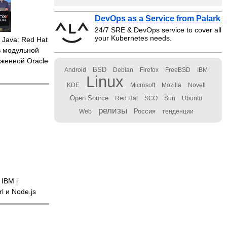
DevOps as a Service from Palark
24/7 SRE & DevOps service to cover all
your Kubernetes needs.
 Java: Red Hat
 модульной
оженной Oracle
BSD
Android
Debian
Firefox
FreeBSD
IBM
Linux
KDE
Microsoft
Mozilla
Novell
Open Source
Red Hat
SCO
Sun
Ubuntu
релизы
Россия
Web
тенденции
IBM i
l и Node.js