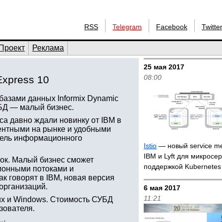
RSS
Telegram
Facebook
Twitte
Проект
Реклама
25 мая 2017
08:00
Express 10
базами данных Informix Dynamic
УБД — малый бизнес.
са давно ждали новинку от IBM в
рентными на рынке и удобными
итель информационного
Istio
— новый service me
IBM и Lyft для микросе
ток. Малый бизнес сможет
поддержкой Kubernete
ионными потоками и
к говорят в IBM, новая версия
 организаций.
6 мая 2017
11:21
inux и Windows. Стоимость СУБД
зователя.