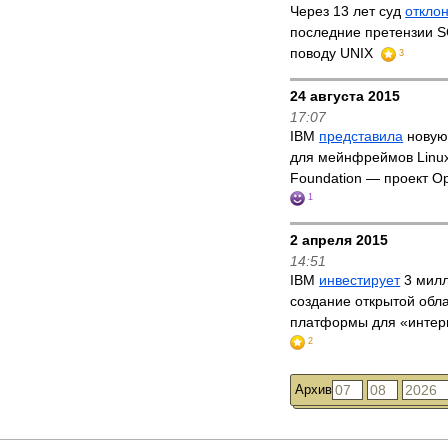
Через 13 лет суд
откло
последние претензии S
поводу UNIX
3
24 августа 2015
17:07
IBM
представила
новую
для мейнфреймов Linux
Foundation — проект O
1
2 апреля 2015
14:51
IBM
инвестирует
3 милл
создание открытой обл
платформы для «интер
2
Архив