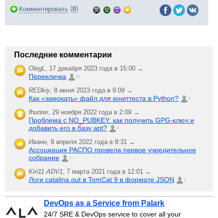
(
)
Комментировать
0
Последние комментарии
OlegL
,
17 декабря 2023 года в 15:00 →
Перекличка
21
REDkiy
,
8 июня 2023 года в 9:09 →
Как «замокать» файл для юниттеста в Python?
2
fhunter
,
29 ноября 2022 года в 2:09 →
Проблема с NO_PUBKEY: как получить GPG-ключ и
добавить его в базу apt?
6
Иванн
,
9 апреля 2022 года в 8:31 →
Ассоциация РАСПО провела первое учредительное
собрание
1
Kiri11.ADV1
,
7 марта 2021 года в 12:01 →
Логи catalina.out в TomCat 9 в формате JSON
1
DevOps as a Service from Palark
24/7 SRE & DevOps service to cover all your