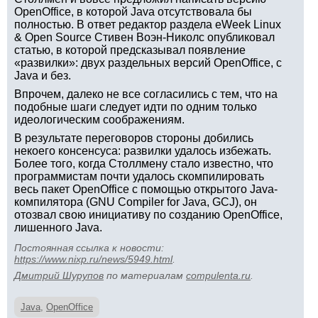
OpenOffice, в которой Java отсутствовала бы
полностью. В ответ редактор раздела eWeek Linux
& Open Source Стивен Воэн-Николс опубликовал
статью, в которой предсказывал появление
«развилки»: двух раздельных версий OpenOffice, с
Java и без.
Впрочем, далеко не все согласились с тем, что на
подобные шаги следует идти по одним только
идеологическим соображениям.
В результате переговоров стороны добились
некоего консенсуса: развилки удалось избежать.
Более того, когда Столлмену стало известно, что
программистам почти удалось скомпилировать
весь пакет OpenOffice с помощью открытого Java-
компилятора (GNU Compiler for Java, GCJ), он
отозвал свою инициативу по созданию OpenOffice,
лишенного Java.
Постоянная ссылка к новости:
https://www.nixp.ru/news/5949.html
.
Дмитрий Шурупов
по материалам
compulenta.ru
.
Java
,
OpenOffice