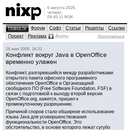
6 августа 2026,
четверг,
09:45:11 MSK
Новости
Форум
Софт
Статьи
Рецепты
Ссылки
Проект
Реклама
Войти
Постучаться
18 мая 2005, 16:21
Конфликт вокруг Java в OpenOffice
временно улажен
Конфликт, разгоревшийся между разработчиками
открытого пакета офисного программного
обеспечения OpenOffice и Организацией
свободного ПО (Free Software Foundation, FSF) в
связи с подготовкой к выходу второй версии
OpenOffice.org, кажется, пришел к
промежуточному разрешению.
Причиной споров стало обширное использование
языка Java для усовершенствования
функциональности OpenOffice. Это
обстоятельство, в основе которого лежат сугубо