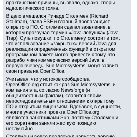
практические причины, вызвало, однако, споры
идеологического толка.
В дело вмешался Ричард Столлмен (Richard
Stallman), глава FSF и главный пропагандист
открытого ПО. Столлмен сделал заявление, в
котором прозвучал термин «Java-ловушка» (Java
Trap). Суть ловушки, по Столлмену, состоит в том,
что использование «закрытых» версий Java для
реализации определённых функций в открытом
программном пакете могло привести к тому, что
разработчики коммерческих версий Java, в
первую очередь, Sun Microsystems, могут заявить
свои права на OpenOffice.
Учитывая, что у истоков сообщества
OpenOffice.org стоит как раз Sun Microsystems, и
компания эта, согласно Newsforge (и
общеизвестным фактам), славится своим
непоследовательным отношением к открытому
ПО и открытым лицензиям. Вдобавок, в сущности,
многие участники проекта OpenOffice.org
являются работниками Sun, поэтому Столлмен и
его соратники заняли жесткую позицию
неслучайно.
Столлмен и вовсе предложил написать версию