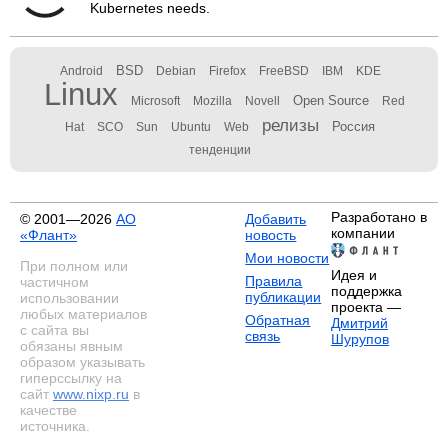
Kubernetes needs.
BSD
Android
Debian
Firefox
FreeBSD
IBM
KDE
Linux
Open Source
Microsoft
Mozilla
Novell
Red
релизы
Россия
Hat
SCO
Sun
Ubuntu
Web
тенденции
Разработано в
© 2001—2026
АО
Добавить
компании
«Флант»
новость
Мои новости
При полном или
Идея и
Правила
частичном
поддержка
публикации
использовании
проекта —
любых материалов
Обратная
Дмитрий
с сайта вы
связь
Шурупов
обязаны явным
образом указывать
гиперссылку на
сайт
www.nixp.ru
в
качестве
источника.