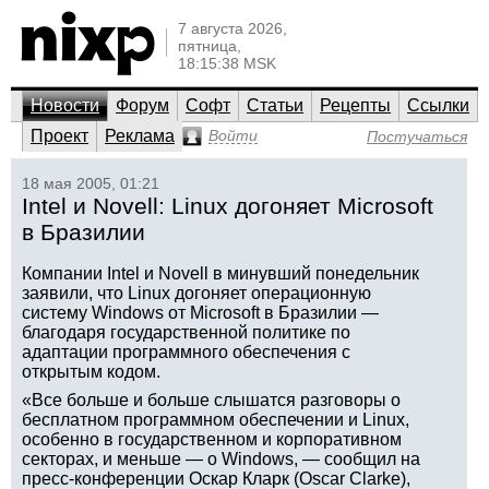
7 августа 2026,
пятница,
18:15:38 MSK
Новости
Форум
Софт
Статьи
Рецепты
Ссылки
Проект
Реклама
Войти
Постучаться
18 мая 2005, 01:21
Intel и Novell: Linux догоняет Microsoft
в Бразилии
Компании Intel и Novell в минувший понедельник
заявили, что Linux догоняет операционную
систему Windows от Microsoft в Бразилии —
благодаря государственной политике по
адаптации программного обеспечения с
открытым кодом.
«Все больше и больше слышатся разговоры о
бесплатном программном обеспечении и Linux,
особенно в государственном и корпоративном
секторах, и меньше — о Windows, — сообщил на
пресс-конференции Оскар Кларк (Oscar Clarke),