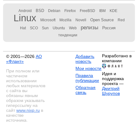
BSD
Android
Debian
Firefox
FreeBSD
IBM
KDE
Linux
Open Source
Microsoft
Mozilla
Novell
Red
релизы
Россия
Hat
SCO
Sun
Ubuntu
Web
тенденции
Разработано в
© 2001—2026
АО
Добавить
компании
«Флант»
новость
Мои новости
При полном или
Идея и
Правила
частичном
поддержка
публикации
использовании
проекта —
любых материалов
Обратная
Дмитрий
с сайта вы
связь
Шурупов
обязаны явным
образом указывать
гиперссылку на
сайт
www.nixp.ru
в
качестве
источника.