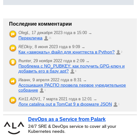
Последние комментарии
OlegL
,
17 декабря 2023 года в 15:00 →
Перекличка
21
REDkiy
,
8 июня 2023 года в 9:09 →
Как «замокать» файл для юниттеста в Python?
2
fhunter
,
29 ноября 2022 года в 2:09 →
Проблема с NO_PUBKEY: как получить GPG-ключ и
добавить его в базу apt?
6
Иванн
,
9 апреля 2022 года в 8:31 →
Ассоциация РАСПО провела первое учредительное
собрание
1
Kiri11.ADV1
,
7 марта 2021 года в 12:01 →
Логи catalina.out в TomCat 9 в формате JSON
1
DevOps as a Service from Palark
24/7 SRE & DevOps service to cover all your
Kubernetes needs.