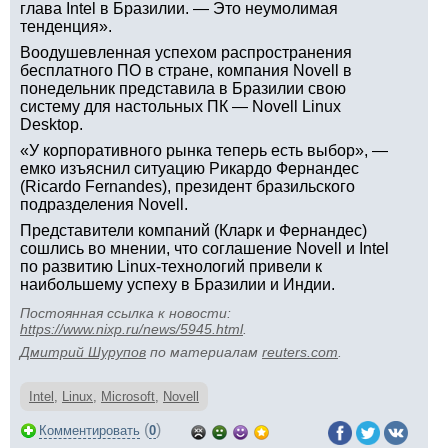
глава Intel в Бразилии. — Это неумолимая
тенденция».
Воодушевленная успехом распространения
бесплатного ПО в стране, компания Novell в
понедельник представила в Бразилии свою
систему для настольных ПК — Novell Linux
Desktop.
«У корпоративного рынка теперь есть выбор», —
емко изъяснил ситуацию Рикардо Фернандес
(Ricardo Fernandes), президент бразильского
подразделения Novell.
Представители компаний (Кларк и Фернандес)
сошлись во мнении, что соглашение Novell и Intel
по развитию Linux-технологий привели к
наибольшему успеху в Бразилии и Индии.
Постоянная ссылка к новости:
https://www.nixp.ru/news/5945.html
.
Дмитрий Шурупов
по материалам
reuters.com
.
Intel
,
Linux
,
Microsoft
,
Novell
(
)
Комментировать
0