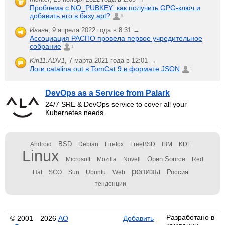
Проблема с NO_PUBKEY: как получить GPG-ключ и
добавить его в базу apt?
6
Иванн
,
9 апреля 2022 года в 8:31 →
Ассоциация РАСПО провела первое учредительное
собрание
1
Kiri11.ADV1
,
7 марта 2021 года в 12:01 →
Логи catalina.out в TomCat 9 в формате JSON
1
DevOps as a Service from Palark
24/7 SRE & DevOps service to cover all your
Kubernetes needs.
BSD
Android
Debian
Firefox
FreeBSD
IBM
KDE
Linux
Open Source
Microsoft
Mozilla
Novell
Red
релизы
Россия
Hat
SCO
Sun
Ubuntu
Web
тенденции
Разработано в
© 2001—2026
АО
Добавить