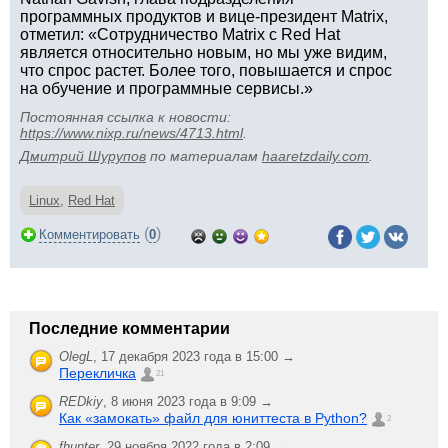
программных продуктов и вице-президент Matrix,
отметил: «Сотрудничество Matrix с Red Hat
является относительно новым, но мы уже видим,
что спрос растет. Более того, повышается и спрос
на обучение и программные сервисы.»
Постоянная ссылка к новости:
https://www.nixp.ru/news/4713.html
.
Дмитрий Шурупов
по материалам
haaretzdaily.com
.
Linux
,
Red Hat
(
)
Комментировать
0
Последние комментарии
OlegL
,
17 декабря 2023 года в 15:00 →
Перекличка
21
REDkiy
,
8 июня 2023 года в 9:09 →
Как «замокать» файл для юниттеста в Python?
2
fhunter
,
29 ноября 2022 года в 2:09 →