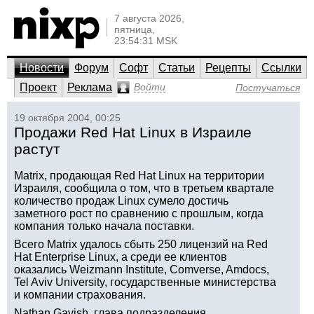
7 августа 2026,
пятница,
23:54:31 MSK
Новости
Форум
Софт
Статьи
Рецепты
Ссылки
Проект
Реклама
Войти
Постучаться
19 октября 2004, 00:25
Продажи Red Hat Linux в Израиле
растут
Matrix, продающая Red Hat Linux на территории
Израиля, сообщила о том, что в третьем квартале
количество продаж Linux сумело достичь
заметного рост по сравнению с прошлым, когда
компания только начала поставки.
Всего Matrix удалось сбыть 250 лицензий на Red
Hat Enterprise Linux, а среди ее клиентов
оказались Weizmann Institute, Comverse, Amdocs,
Tel Aviv University, государственные министерства
и компании страхования.
Nathan Gavish, глава подразделения