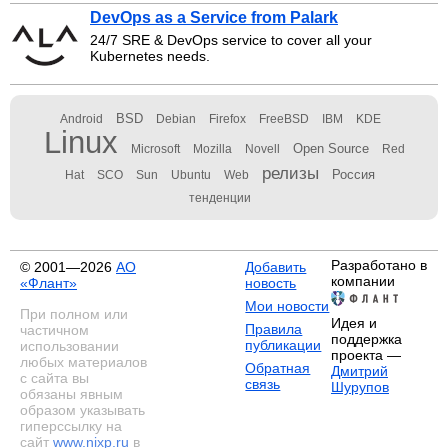
DevOps as a Service from Palark
24/7 SRE & DevOps service to cover all your
Kubernetes needs.
BSD
Android
Debian
Firefox
FreeBSD
IBM
KDE
Linux
Open Source
Microsoft
Mozilla
Novell
Red
релизы
Россия
Hat
SCO
Sun
Ubuntu
Web
тенденции
Разработано в
© 2001—2026
АО
Добавить
компании
«Флант»
новость
Мои новости
При полном или
Идея и
Правила
частичном
поддержка
публикации
использовании
проекта —
любых материалов
Обратная
Дмитрий
с сайта вы
связь
Шурупов
обязаны явным
образом указывать
гиперссылку на
сайт
www.nixp.ru
в