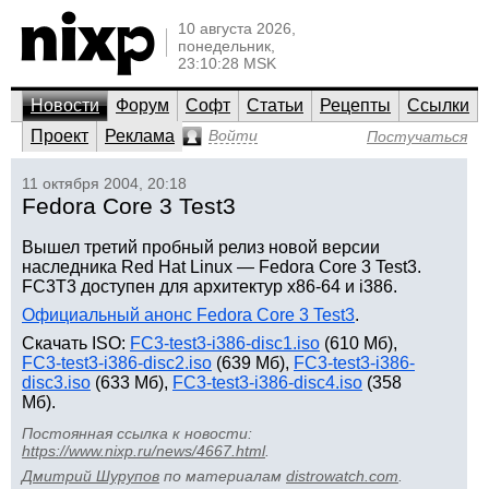
10 августа 2026,
понедельник,
23:10:28 MSK
Новости
Форум
Софт
Статьи
Рецепты
Ссылки
Проект
Реклама
Войти
Постучаться
11 октября 2004, 20:18
Fedora Core 3 Test3
Вышел третий пробный релиз новой версии
наследника Red Hat Linux — Fedora Core 3 Test3.
FC3T3 доступен для архитектур x86-64 и i386.
Официальный анонс Fedora Core 3 Test3
.
Скачать ISO:
FC3-test3-i386-disc1.iso
(610 Мб),
FC3-test3-i386-disc2.iso
(639 Мб),
FC3-test3-i386-
disc3.iso
(633 Мб),
FC3-test3-i386-disc4.iso
(358
Мб).
Постоянная ссылка к новости:
https://www.nixp.ru/news/4667.html
.
Дмитрий Шурупов
по материалам
distrowatch.com
.