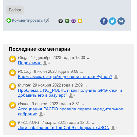
Fedora
(
)
Комментировать
0
Последние комментарии
OlegL
,
17 декабря 2023 года в 15:00 →
Перекличка
21
REDkiy
,
8 июня 2023 года в 9:09 →
Как «замокать» файл для юниттеста в Python?
2
fhunter
,
29 ноября 2022 года в 2:09 →
Проблема с NO_PUBKEY: как получить GPG-ключ и
добавить его в базу apt?
6
Иванн
,
9 апреля 2022 года в 8:31 →
Ассоциация РАСПО провела первое учредительное
собрание
1
Kiri11.ADV1
,
7 марта 2021 года в 12:01 →
Логи catalina.out в TomCat 9 в формате JSON
1