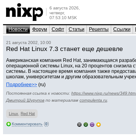
6 августа 2026,
четверг,
07:53:10 MSK
Новости
Форум
Софт
Статьи
Рецепты
Ссылки
21 августа 2002, 10:00
Red Hat Linux 7.3 станет еще дешевле
Американская компания Red Hat, занимающаяся разраб
операционной системы Linux, на 20 процентов снизила 
системы. В настоящее время компания также предостав
школам, университетам и другим образовательным уч
Подробнее>>
(ru)
Постоянная ссылка к новости:
https://www.nixp.ru/news/349.htm
Дмитрий Шурупов
по материалам
compulenta.ru
.
Linux
,
Red Hat
(
)
Комментировать
0