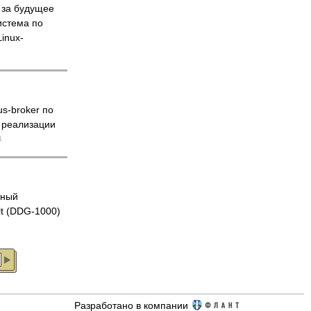
за будущее
истема по
inux-
s-broker по
 реализации
1
нный
t (DDG-1000)
Разработано в компании