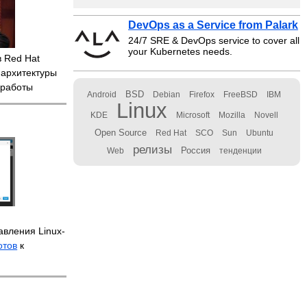
DevOps as a Service from Palark
24/7 SRE & DevOps service to cover all
your Kubernetes needs.
 Red Hat
я архитектуры
 работы
BSD
Android
Debian
Firefox
FreeBSD
IBM
Linux
KDE
Microsoft
Mozilla
Novell
Open Source
Red Hat
SCO
Sun
Ubuntu
релизы
Россия
Web
тенденции
авления Linux-
отов
к