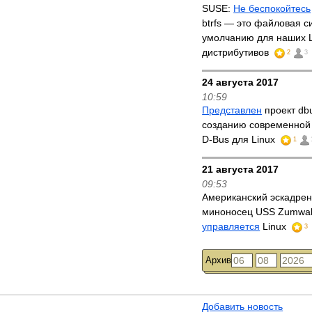
SUSE:
Не беспокойтесь
btrfs — это файловая с
умолчанию для наших L
дистрибутивов
2
3
24 августа 2017
10:59
Представлен
проект dbu
созданию современной
D-Bus для Linux
1
21 августа 2017
09:53
Американский эскадре
миноносец USS Zumwal
управляется
Linux
3
Архив
Добавить новость