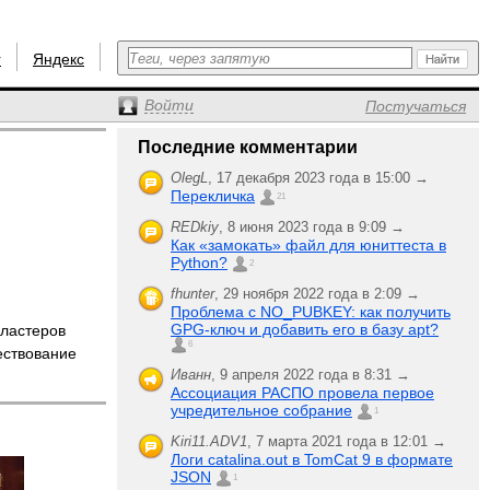
r
Яндекс
Войти
Постучаться
Последние комментарии
OlegL
,
17 декабря 2023 года в 15:00 →
Перекличка
21
REDkiy
,
8 июня 2023 года в 9:09 →
Как «замокать» файл для юниттеста в
Python?
2
fhunter
,
29 ноября 2022 года в 2:09 →
Проблема с NO_PUBKEY: как получить
GPG-ключ и добавить его в базу apt?
кластеров
6
ствование
Иванн
,
9 апреля 2022 года в 8:31 →
Ассоциация РАСПО провела первое
учредительное собрание
1
Kiri11.ADV1
,
7 марта 2021 года в 12:01 →
Логи catalina.out в TomCat 9 в формате
JSON
1