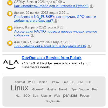
REDkiy
,
8 июня 2023 года в 9:09 →
Как «замокать» файл для юниттеста в Python?
2
fhunter
,
29 ноября 2022 года в 2:09 →
Проблема с NO_PUBKEY: как получить GPG-ключ и
добавить его в базу apt?
6
Иванн
,
9 апреля 2022 года в 8:31 →
Ассоциация РАСПО провела первое учредительное
собрание
1
Kiri11.ADV1
,
7 марта 2021 года в 12:01 →
Логи catalina.out в TomCat 9 в формате JSON
1
DevOps as a Service from Palark
24/7 SRE & DevOps service to cover all your
Kubernetes needs.
BSD
Android
Debian
Firefox
FreeBSD
IBM
KDE
Linux
Open Source
Microsoft
Mozilla
Novell
Red
релизы
Россия
Hat
SCO
Sun
Ubuntu
Web
тенденции