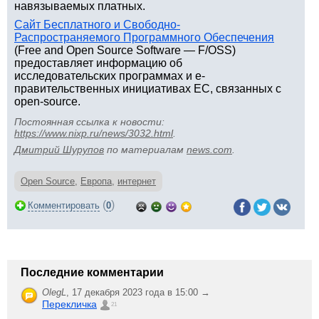
навязываемых платных.
Сайт Бесплатного и Свободно-
Распространяемого Программного Обеспечения
(Free and Open Source Software — F/OSS)
предоставляет информацию об
исследовательских программах и e-
правительственных инициативах ЕС, связанных с
open-source.
Постоянная ссылка к новости:
https://www.nixp.ru/news/3032.html
.
Дмитрий Шурупов
по материалам
news.com
.
Open Source
,
Европа
,
интернет
(
)
Комментировать
0
Последние комментарии
OlegL
,
17 декабря 2023 года в 15:00 →
Перекличка
21