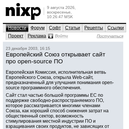
9 августа 2026,
воскресенье,
10:26:47 MSK
Новости
Форум
Софт
Статьи
Рецепты
Ссылки
Проект
Реклама
Войти
Постучаться
23 декабря 2003, 16:15
Европейский Союз открывает сайт
про open-source ПО
Европейская Комиссия, исполнительная ветвь
Европейского Союза, открыла Web-сайт,
предназначенный для улучшния понимания open-
source программного обеспечения.
Сайт стал частью большой программы ЕС по
поддержке свободно-распространяемого ПО,
которое рассматривается многими членами
Союза, как хороший способ снижения затрат на
общественный сектор, возможность
стимулирования местной индустрии ПО и
взращивания своих продуктов, не зависящих от