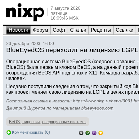
7 августа 2026,
пятница,
18:09:46 MSK
Новости
Форум
Софт
Статьи
Рецепты
Ссылки
23 декабря 2003, 16:00
BlueEyedOS переходит на лицензию LGPL
Операционная система BlueEyedOS (кодовое название 
BlueOS) была первым клоном BeOS, а на данный проект
возрождения BeOS API под Linux и X11. Команда разрабо
человек.
Недавно поступили сведения о том, что закрытый код Bl
как проект меняет свою лицензию на LGPL в целях прив
Постоянная ссылка к новости:
https://www.nixp.ru/news/3031.ht
Дмитрий Шурупов
по материалам
blueeyedos.com
.
BeOS
,
лицензии
,
операционные системы
(
)
Комментировать
0