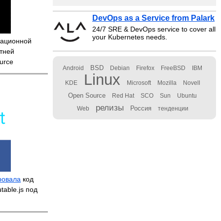
DevOps as a Service from Palark
24/7 SRE & DevOps service to cover all
your Kubernetes needs.
рационной
тней
urce
BSD
Android
Debian
Firefox
FreeBSD
IBM
Linux
KDE
Microsoft
Mozilla
Novell
Open Source
Red Hat
SCO
Sun
Ubuntu
релизы
Россия
Web
тенденции
ровала
код
table.js под