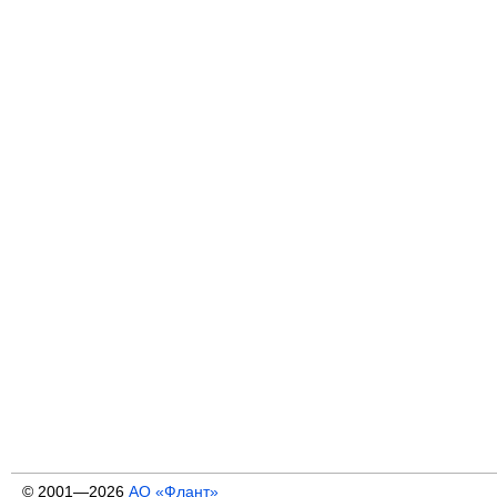
© 2001—2026
АО «Флант»