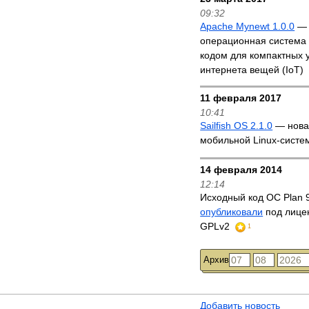
09:32
Apache Mynewt 1.0.0
—
операционная система
кодом для компактных у
интернета вещей (IoT)
11 февраля 2017
10:41
Sailfish OS 2.1.0
— нова
мобильной Linux-систем
14 февраля 2014
12:14
Исходный код ОС Plan 
опубликовали
под лице
GPLv2
1
Архив
Добавить новость