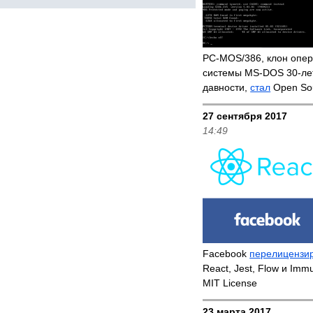
PC-MOS/386, клон опе
системы MS-DOS 30-ле
давности,
стал
Open So
27 сентября 2017
14:49
Facebook
перелицензи
React, Jest, Flow и Immu
MIT License
23 марта 2017