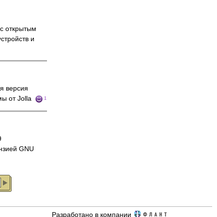
 с открытым
стройств и
я версия
ы от Jolla
1
9
нзией GNU
Разработано в компании