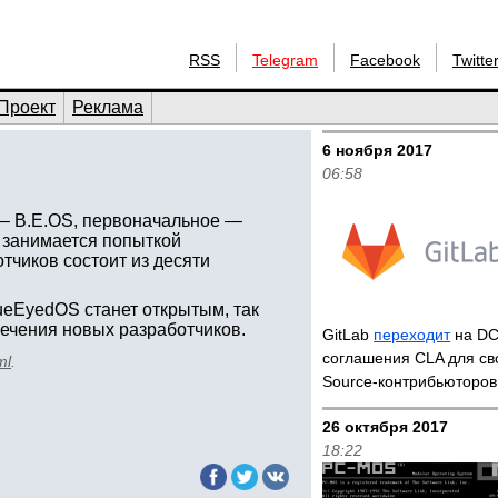
RSS
Telegram
Facebook
Twitte
Проект
Реклама
6 ноября 2017
06:58
— B.E.OS, первоначальное —
 занимается попыткой
тчиков состоит из десяти
ueEyedOS станет открытым, так
лечения новых разработчиков.
GitLab
переходит
на DC
соглашения CLA для св
ml
.
Source-контрибьюторов
26 октября 2017
18:22