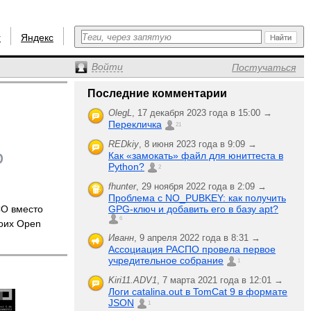
r
Яндекс
Войти
Постучаться
Последние комментарии
OlegL
,
17 декабря 2023 года в 15:00 →
Перекличка
21
REDkiy
,
8 июня 2023 года в 9:09 →
Как «замокать» файл для юниттеста в
Python?
2
fhunter
,
29 ноября 2022 года в 2:09 →
Проблема с NO_PUBKEY: как получить
O вместо
GPG-ключ и добавить его в базу apt?
6
оих Open
Иванн
,
9 апреля 2022 года в 8:31 →
Ассоциация РАСПО провела первое
учредительное собрание
1
Kiri11.ADV1
,
7 марта 2021 года в 12:01 →
Логи catalina.out в TomCat 9 в формате
JSON
1