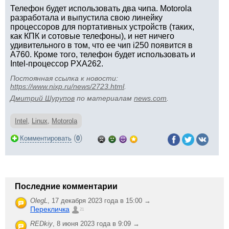
Телефон будет использовать два чипа. Motorola
разработала и выпустила свою линейку
процессоров для портативных устройств (таких,
как КПК и сотовые телефоны), и нет ничего
удивительного в том, что ее чип i250 появится в
A760. Кроме того, телефон будет использовать и
Intel-процессор PXA262.
Постоянная ссылка к новости:
https://www.nixp.ru/news/2723.html
.
Дмитрий Шурупов
по материалам
news.com
.
Intel
,
Linux
,
Motorola
(
)
Комментировать
0
Последние комментарии
OlegL
,
17 декабря 2023 года в 15:00 →
Перекличка
21
REDkiy
,
8 июня 2023 года в 9:09 →