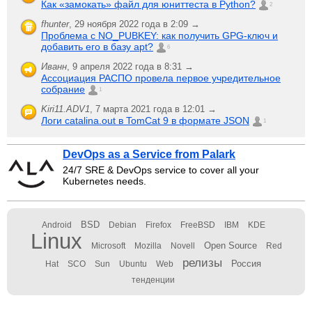
Как «замокать» файл для юниттеста в Python?
2
fhunter
,
29 ноября 2022 года в 2:09 →
Проблема с NO_PUBKEY: как получить GPG-ключ и
добавить его в базу apt?
6
Иванн
,
9 апреля 2022 года в 8:31 →
Ассоциация РАСПО провела первое учредительное
собрание
1
Kiri11.ADV1
,
7 марта 2021 года в 12:01 →
Логи catalina.out в TomCat 9 в формате JSON
1
DevOps as a Service from Palark
24/7 SRE & DevOps service to cover all your
Kubernetes needs.
BSD
Android
Debian
Firefox
FreeBSD
IBM
KDE
Linux
Open Source
Microsoft
Mozilla
Novell
Red
релизы
Россия
Hat
SCO
Sun
Ubuntu
Web
тенденции