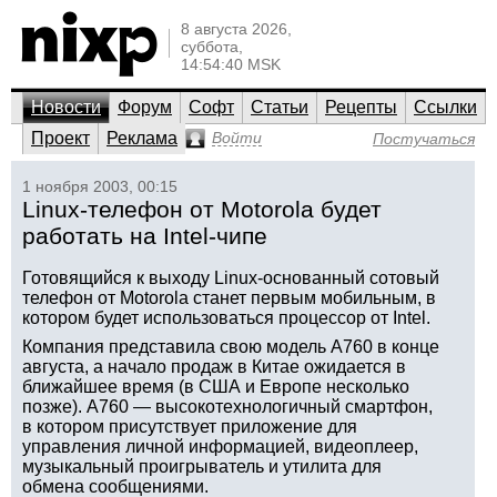
8 августа 2026,
суббота,
14:54:40 MSK
Новости
Форум
Софт
Статьи
Рецепты
Ссылки
Проект
Реклама
Войти
Постучаться
1 ноября 2003, 00:15
Linux-телефон от Motorola будет
работать на Intel-чипе
Готовящийся к выходу Linux-основанный сотовый
телефон от Motorola станет первым мобильным, в
котором будет использоваться процессор от Intel.
Компания представила свою модель A760 в конце
августа, а начало продаж в Китае ожидается в
ближайшее время (в США и Европе несколько
позже). A760 — высокотехнологичный смартфон,
в котором присутствует приложение для
управления личной информацией, видеоплеер,
музыкальный проигрыватель и утилита для
обмена сообщениями.