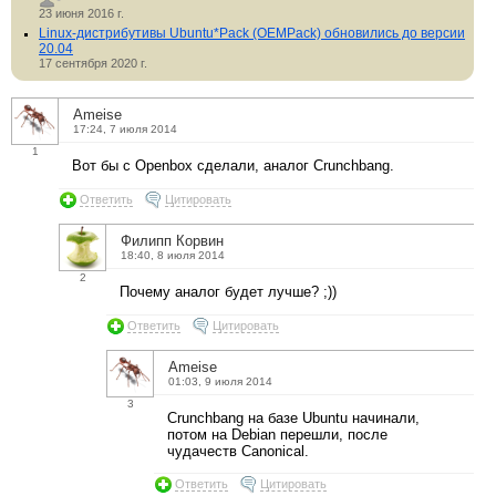
23 июня 2016 г.
Linux-дистрибутивы Ubuntu*Pack (OEMPack) обновились до версии
20.04
17 сентября 2020 г.
Ameise
17:24, 7 июля 2014
1
Вот бы с Openbox сделали, аналог Crunchbang.
Ответить
Цитировать
Филипп Корвин
18:40, 8 июля 2014
2
Почему аналог будет лучше? ;))
Ответить
Цитировать
Ameise
01:03, 9 июля 2014
3
Crunchbang на базе Ubuntu начинали,
потом на Debian перешли, после
чудачеств Canonical.
Ответить
Цитировать