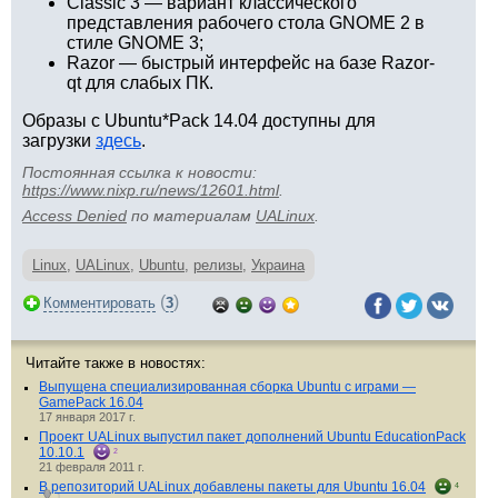
Classic 3 — вариант классического
представления рабочего стола GNOME 2 в
стиле GNOME 3;
Razor — быстрый интерфейс на базе Razor-
qt для слабых ПК.
Образы с Ubuntu*Pack 14.04 доступны для
загрузки
здесь
.
Постоянная ссылка к новости:
https://www.nixp.ru/news/12601.html
.
Access Denied
по материалам
UALinux
.
Linux
,
UALinux
,
Ubuntu
,
релизы
,
Украина
(
)
Комментировать
3
Читайте также в новостях:
Выпущена специализированная сборка Ubuntu с играми —
GamePack 16.04
17 января 2017 г.
Проект UALinux выпустил пакет дополнений Ubuntu EducationPack
10.10.1
2
21 февраля 2011 г.
В репозиторий UALinux добавлены пакеты для Ubuntu 16.04
4
1