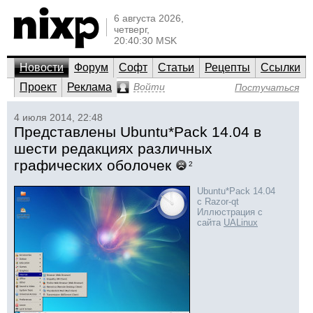
6 августа 2026,
четверг,
20:40:30 MSK
Новости
Форум
Софт
Статьи
Рецепты
Ссылки
Проект
Реклама
Войти
Постучаться
4 июля 2014, 22:48
Представлены Ubuntu*Pack 14.04 в
шести редакциях различных
графических оболочек
2
Ubuntu*Pack 14.04
с Razor-qt
Иллюстрация с
сайта
UALinux