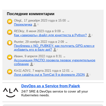
Последние комментарии
OlegL
,
17 декабря 2023 года в 15:00 →
Перекличка
21
REDkiy
,
8 июня 2023 года в 9:09 →
Как «замокать» файл для юниттеста в Python?
2
fhunter
,
29 ноября 2022 года в 2:09 →
Проблема с NO_PUBKEY: как получить GPG-ключ и
добавить его в базу apt?
6
Иванн
,
9 апреля 2022 года в 8:31 →
Ассоциация РАСПО провела первое учредительное
собрание
1
Kiri11.ADV1
,
7 марта 2021 года в 12:01 →
Логи catalina.out в TomCat 9 в формате JSON
1
DevOps as a Service from Palark
24/7 SRE & DevOps service to cover all your
Kubernetes needs.