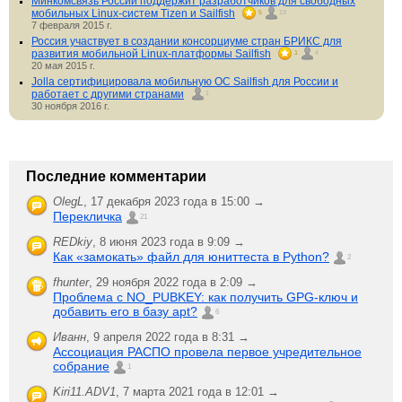
Минкомсвязь России поддержит разработчиков для свободных
мобильных Linux-систем Tizen и Sailfish
5
13
7 февраля 2015 г.
Россия участвует в создании консорциуме стран БРИКС для
развития мобильной Linux-платформы Sailfish
1
4
20 мая 2015 г.
Jolla сертифицировала мобильную ОС Sailfish для России и
работает с другими странами
1
30 ноября 2016 г.
Последние комментарии
OlegL
,
17 декабря 2023 года в 15:00 →
Перекличка
21
REDkiy
,
8 июня 2023 года в 9:09 →
Как «замокать» файл для юниттеста в Python?
2
fhunter
,
29 ноября 2022 года в 2:09 →
Проблема с NO_PUBKEY: как получить GPG-ключ и
добавить его в базу apt?
6
Иванн
,
9 апреля 2022 года в 8:31 →
Ассоциация РАСПО провела первое учредительное
собрание
1
Kiri11.ADV1
,
7 марта 2021 года в 12:01 →