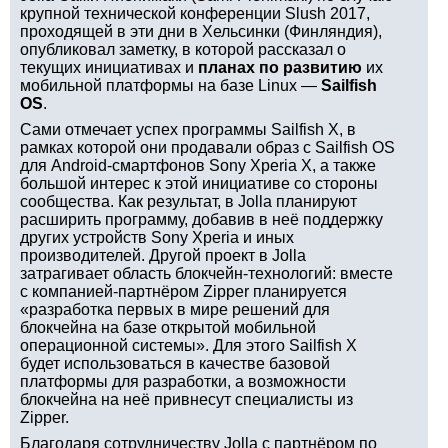
крупной технической конференции Slush 2017,
проходящей в эти дни в Хельсинки (Финляндия),
опубликовал заметку, в которой рассказал о
текущих инициативах и
планах по развитию
их
мобильной платформы на базе Linux —
Sailfish
OS
.
Сами отмечает успех программы Sailfish X, в
рамках которой они продавали образ с Sailfish OS
для Android-смартфонов Sony Xperia X, а также
большой интерес к этой инициативе со стороны
сообщества. Как результат, в Jolla планируют
расширить программу, добавив в неё поддержку
других устройств Sony Xperia и иных
производителей. Другой проект в Jolla
затрагивает область блокчейн-технологий: вместе
с компанией-партнёром Zipper планируется
«разработка первых в мире решений для
блокчейна на базе открытой мобильной
операционной системы». Для этого Sailfish X
будет использоваться в качестве базовой
платформы для разработки, а возможности
блокчейна на неё привнесут специалисты из
Zipper.
Благодаря сотрудничеству Jolla с партнёром по