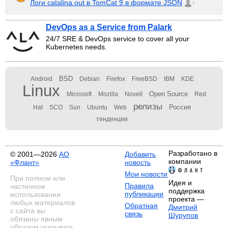
Логи catalina.out в TomCat 9 в формате JSON
1
DevOps as a Service from Palark
24/7 SRE & DevOps service to cover all your
Kubernetes needs.
BSD
Android
Debian
Firefox
FreeBSD
IBM
KDE
Linux
Open Source
Microsoft
Mozilla
Novell
Red
релизы
Россия
Hat
SCO
Sun
Ubuntu
Web
тенденции
Разработано в
© 2001—2026
АО
Добавить
компании
«Флант»
новость
Мои новости
При полном или
Идея и
Правила
частичном
поддержка
публикации
использовании
проекта —
любых материалов
Обратная
Дмитрий
с сайта вы
связь
Шурупов
обязаны явным
образом указывать