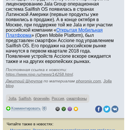
лицензированию Jala Group операционная
система Sailfish OS появилась в странах
Латинской Америки (первые продукты уже
появились в продаже). А в конце октября в
Москве, при поддержке той же Jala и при участии
российской компании «
Открытая Мобильная
Платформа
» (Open Mobile Platform), был
представлен смартфон Accione под управлением
Sailfish OS. Его продажи на российском рынке
начнутся в первом квартале 2018 года.
Появление устройств Accione вскоре ожидается
также и на других европейских рынках.
Постоянная ссылка к новости:
https://www.nixp.ru/news/14258.html
.
Дмитрий Шурупов
по материалам
phoronix.com
,
Jolla
blog
.
Jolla
,
Sailfish
,
блокчейн
,
Россия
,
смартфоны
(
)
Комментировать
0
Читайте также в новостях: