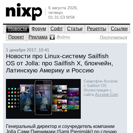
6 августа 2026,
четверг,
01:31:53 MSK
Новости
Форум
Софт
Статьи
Рецепты
Ссылки
Проект
Реклама
Войти
Постучаться
1 декабря 2017, 10:41
Новости про Linux-систему Sailfish
OS от Jolla: про Sailfish X, блокчейн,
Латинскую Америку и Россию
Смартфон Accione
с Sailfish OS
Иллюстрация с
сайта
Accione.Com
Генеральный директор и соучредитель компании
Jolla Сами Пиенимаки (Sami Pienimäki) по случаю