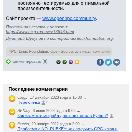
постоянно тестируемых для оптимальной
производительности.
Сайт проекта —
www.openhpc.community
.
Постоянная ссылка к новости:
https://www.nixp.ru/news/13648.html
.
Дмитрий Шурупов
по материалам
linuxfoundation.org
.
HPC
,
Linux Foundation
,
Open Source
,
альянсы
,
компании
(
)
Комментировать
0
Последние комментарии
OlegL
,
17 декабря 2023 года в 15:00 →
Перекличка
21
REDkiy
,
8 июня 2023 года в 9:09 →
Как «замокать» файл для юниттеста в Python?
2
fhunter
,
29 ноября 2022 года в 2:09 →
Проблема с NO_PUBKEY: как получить GPG-ключ и