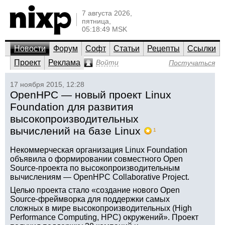
7 августа 2026,
пятница,
05:18:49 MSK
Новости
Форум
Софт
Статьи
Рецепты
Ссылки
Проект
Реклама
Войти
Постучаться
17 ноября 2015, 12:28
OpenHPC — новый проект Linux
Foundation для развития
высокопроизводительных
вычислений на базе Linux
1
Некоммерческая организация Linux Foundation
объявила о формировании совместного Open
Source-проекта по высокопроизводительным
вычислениям — OpenHPC Collaborative Project.
Целью проекта стало «создание нового Open
Source-фреймворка для поддержки самых
сложных в мире высокопроизводительных (High
Performance Computing, HPC) окружений». Проект