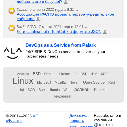
добавить его в базу apt?
6
Иванн
,
9 апреля 2022 года в 8:31 →
Ассоциация РАСПО провела первое учредительное
собрание
1
Kiri11.ADV1
,
7 марта 2021 года в 12:01 →
Логи catalina.out в TomCat 9 в формате JSON
1
DevOps as a Service from Palark
24/7 SRE & DevOps service to cover all your
Kubernetes needs.
BSD
Android
Debian
Firefox
FreeBSD
IBM
KDE
Linux
Open Source
Microsoft
Mozilla
Novell
Red
релизы
Россия
Hat
SCO
Sun
Ubuntu
Web
тенденции
Разработано в
© 2001—2026
АО
Добавить
компании
«Флант»
новость