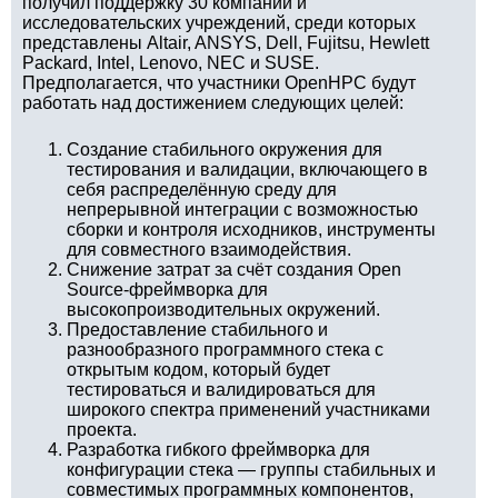
получил поддержку 30 компаний и
исследовательских учреждений, среди которых
представлены Altair, ANSYS, Dell, Fujitsu, Hewlett
Packard, Intel, Lenovo, NEC и SUSE.
Предполагается, что участники OpenHPC будут
работать над достижением следующих целей:
Создание стабильного окружения для
тестирования и валидации, включающего в
себя распределённую среду для
непрерывной интеграции с возможностью
сборки и контроля исходников, инструменты
для совместного взаимодействия.
Снижение затрат за счёт создания Open
Source-фреймворка для
высокопроизводительных окружений.
Предоставление стабильного и
разнообразного программного стека с
открытым кодом, который будет
тестироваться и валидироваться для
широкого спектра применений участниками
проекта.
Разработка гибкого фреймворка для
конфигурации стека — группы стабильных и
совместимых программных компонентов,