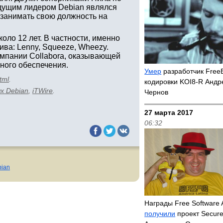
ыдущим лидером Debian являлся
 занимать свою должность на
оло 12 лет. В частности, именно
ва: Lenny, Squeeze, Wheezy.
омпании Collabora, оказывающей
ного обеспечения.
Умер
разработчик Free
tml
.
кодировки KOI8-R Андр
х Debian
,
iTWire
.
Чернов
27 марта 2017
06:32
bian
Награды Free Software
получили
проект Secure