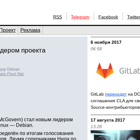
RSS
Telegram
Facebook
Twitte
Проект
Реклама
6 ноября 2017
06:58
идером проекта
дер Debian
aire.Flext.Net
GitLab
переходит
на DC
соглашения CLA для св
Source-контрибьюторов
 McGovern) стал новым лидером
17 августа 2017
nux — Debian.
13:28
пределён по итогам голосования
еля. Двумя соперниками Нила по