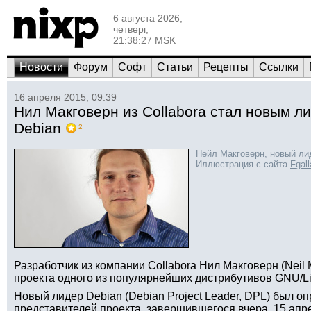
6 августа 2026,
четверг,
21:38:27 MSK
Новости
Форум
Софт
Статьи
Рецепты
Ссылки
16 апреля 2015, 09:39
Нил Макговерн из Collabora стал новым л
Debian
2
Нейл Макговерн, новый ли
Иллюстрация с сайта
Fgall
Разработчик из компании Collabora Нил Макговерн (Neil
проекта одного из популярнейших дистрибутивов GNU/Li
Новый лидер Debian (Debian Project Leader, DPL) был о
представителей проекта, завершившегося вчера, 15 апр