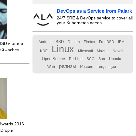
DevOps as a Service from Palark
24/7 SRE & DevOps service to cover all
your Kubernetes needs.
BSD
Android
Debian
Firefox
FreeBSD
IBM
BSD и автор
Linux
ей «ache»
KDE
Microsoft
Mozilla
Novell
Open Source
Red Hat
SCO
Sun
Ubuntu
релизы
Россия
Web
тенденции
 Awards 2016
Drop и