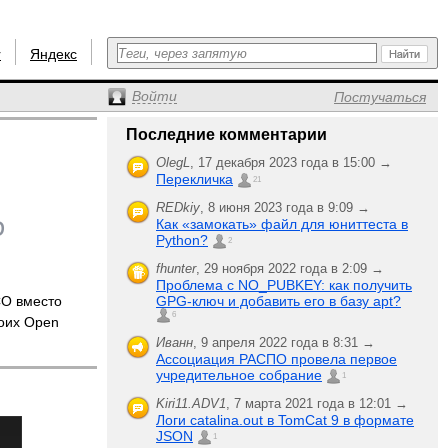
r
Яндекс
Войти
Постучаться
Последние комментарии
OlegL
,
17 декабря 2023 года в 15:00 →
Перекличка
21
REDkiy
,
8 июня 2023 года в 9:09 →
Как «замокать» файл для юниттеста в
Python?
2
fhunter
,
29 ноября 2022 года в 2:09 →
Проблема с NO_PUBKEY: как получить
O вместо
GPG-ключ и добавить его в базу apt?
6
оих Open
Иванн
,
9 апреля 2022 года в 8:31 →
Ассоциация РАСПО провела первое
учредительное собрание
1
Kiri11.ADV1
,
7 марта 2021 года в 12:01 →
Логи catalina.out в TomCat 9 в формате
JSON
1