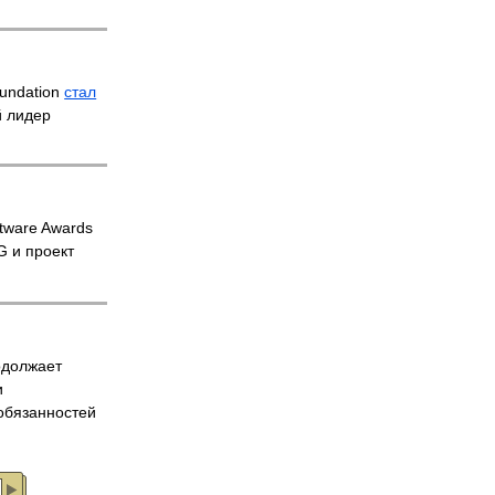
undation
стал
й лидер
tware Awards
 и проект
одолжает
и
обязанностей