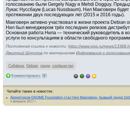
голосованию были Gergely Nagy и Mehdi Dogguy. Пред
Лукас Нуссбаум (Lucas Nussbaum). Нил Макговерн будет
протяжении двух последующих лет (2015 и 2016 годы).
Макговерн активно участвовал в жизни проекта Debian ок
Нил был менеджером трёх последних релизов дистрибути
Основная работа Нила — технический руководитель в к
услуги по консультациям в области свободного программ
Постоянная ссылка к новости:
https://www.nixp.ru/news/13368.h
Дмитрий Шурупов
по материалам
Информация о голосования
Collabora
,
Debian
,
люди
,
сообщество
(
)
Комментировать
0
Читайте также в новостях:
Директором GNOME Foundation стал Нил Макговерн, бывший лидер De
3 февраля 2017 г.