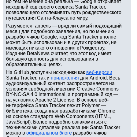
но тем не менее она реальна — Google открывает
исходный код своего сервиса Santa Tracker,
позволяющего отслеживать путь рождественского
путешествия Санта-Клауса по миру.
Разумеется, апрель — вряд ли самый подходящий
месяц для подобного заявления, но по мнению
разработчиков Google, код Santa Tracker вполне
может быть использован и в других проектах, не
имеющих никакого отношения к Рождеству.
Издание BetaNews считает, что этот код имеет
большую ценность для использования в
образовательных целях.
На GitHub доступны исходники как
веб-версии
Santa Tracker, так и
приложения
для Android. Весь
аудиовизуальный контент распространяется на
условиях свободной лицензии Creative Commons
BY-NC-SA 4.0 International, а программный код —
на условиях Apache 2 License. В основе веб-
интерфейса Santa Tracker лежит Polymer —
библиотека, созданная разработчиками Chrome
на основе стандарта Web Components (HTML,
JavaScript). Более подробно ознакомиться с
техническими деталями реализации Santa Tracker
можно в
официальном блоге
разработчиков