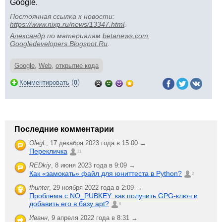
Google.
Постоянная ссылка к новости:
https://www.nixp.ru/news/13347.html
.
Aлександр
по материалам
betanews.com
,
Googledevelopers.Blogspot.Ru
.
Google
,
Web
,
открытие кода
(
)
Комментировать
0
Последние комментарии
OlegL
,
17 декабря 2023 года в 15:00 →
Перекличка
21
REDkiy
,
8 июня 2023 года в 9:09 →
Как «замокать» файл для юниттеста в Python?
2
fhunter
,
29 ноября 2022 года в 2:09 →
Проблема с NO_PUBKEY: как получить GPG-ключ и
добавить его в базу apt?
6
Иванн
,
9 апреля 2022 года в 8:31 →