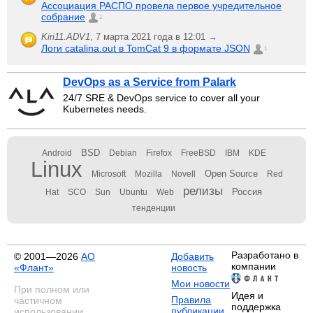
Ассоциация РАСПО провела первое учредительное
собрание
1
Kiri11.ADV1
,
7 марта 2021 года в 12:01 →
Логи catalina.out в TomCat 9 в формате JSON
1
DevOps as a Service from Palark
24/7 SRE & DevOps service to cover all your
Kubernetes needs.
BSD
Android
Debian
Firefox
FreeBSD
IBM
KDE
Linux
Open Source
Microsoft
Mozilla
Novell
Red
релизы
Россия
Hat
SCO
Sun
Ubuntu
Web
тенденции
Разработано в
© 2001—2026
АО
Добавить
компании
«Флант»
новость
Мои новости
При полном или
Идея и
Правила
частичном
поддержка
публикации
использовании