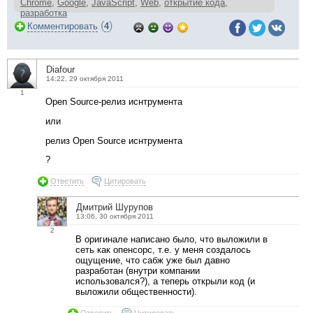
Chrome
,
Google
,
JavaScript
,
Web
,
открытие кода
,
разработка
(
)
Комментировать
4
Diafour
14:22, 29 октября 2011
1
Open Source-релиз иснтрумента
или
релиз Open Source иснтрумента
?
Ответить
Цитировать
Дмитрий Шурупов
13:06, 30 октября 2011
2
В оригинале написано было, что выложили в
сеть как опенсорс, т.е. у меня создалось
ощущение, что сабж уже был давно
разработан (внутри компании
использовался?), а теперь открыли код (и
выложили общественности).
Ответить
Цитировать