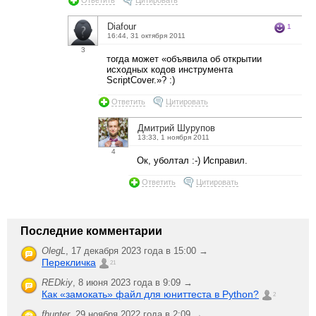
Diafour
1
16:44, 31 октября 2011
3
тогда может «объявила об открытии
исходных кодов инструмента
ScriptCover.»? :)
Ответить
Цитировать
Дмитрий Шурупов
13:33, 1 ноября 2011
4
Ок, уболтал :-) Исправил.
Ответить
Цитировать
Последние комментарии
OlegL
,
17 декабря 2023 года в 15:00 →
Перекличка
21
REDkiy
,
8 июня 2023 года в 9:09 →
Как «замокать» файл для юниттеста в Python?
2
fhunter
,
29 ноября 2022 года в 2:09 →