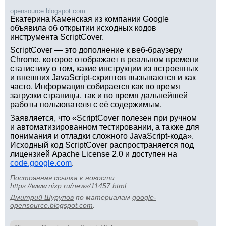
opensource.blogspot.com
Екатерина Каменская из компании Google
объявила об открытии исходных кодов
инструмента ScriptCover.
ScriptCover — это дополнение к веб-браузеру
Chrome, которое отображает в реальном времени
статистику о том, какие инструкции из встроенных
и внешних JavaScript-скриптов вызываются и как
часто. Информация собирается как во время
загрузки страницы, так и во время дальнейшей
работы пользователя с её содержимым.
Заявляется, что «ScriptCover полезен при ручном
и автоматизированном тестировании, а также для
понимания и отладки сложного JavaScript-кода».
Исходный код ScriptCover распространяется под
лицензией Apache License 2.0 и доступен на
code.google.com
.
Постоянная ссылка к новости:
https://www.nixp.ru/news/11457.html
.
Дмитрий Шурупов
по материалам
google-
opensource.blogspot.com
.