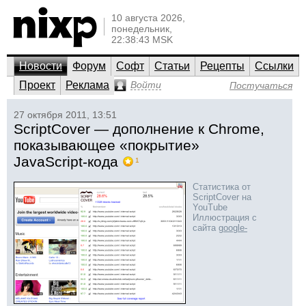
10 августа 2026,
понедельник,
22:38:43 MSK
Новости
Форум
Софт
Статьи
Рецепты
Ссылки
Проект
Реклама
Войти
Постучаться
27 октября 2011, 13:51
ScriptCover — дополнение к Chrome,
показывающее «покрытие»
JavaScript-кода
1
Статистика от
ScriptCover на
YouTube
Иллюстрация с
сайта
google-