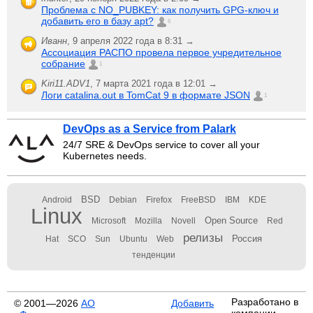
Проблема с NO_PUBKEY: как получить GPG-ключ и
добавить его в базу apt?
6
Иванн
,
9 апреля 2022 года в 8:31 →
Ассоциация РАСПО провела первое учредительное
собрание
1
Kiri11.ADV1
,
7 марта 2021 года в 12:01 →
Логи catalina.out в TomCat 9 в формате JSON
1
DevOps as a Service from Palark
24/7 SRE & DevOps service to cover all your
Kubernetes needs.
BSD
Android
Debian
Firefox
FreeBSD
IBM
KDE
Linux
Open Source
Microsoft
Mozilla
Novell
Red
релизы
Россия
Hat
SCO
Sun
Ubuntu
Web
тенденции
Разработано в
© 2001—2026
АО
Добавить
компании