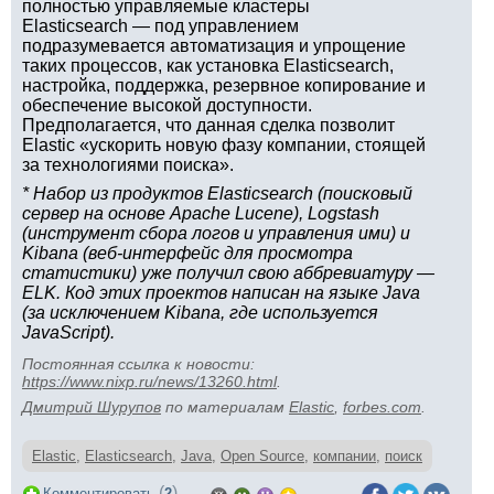
полностью управляемые кластеры
Elasticsearch — под управлением
подразумевается автоматизация и упрощение
таких процессов, как установка Elasticsearch,
настройка, поддержка, резервное копирование и
обеспечение высокой доступности.
Предполагается, что данная сделка позволит
Elastic «ускорить новую фазу компании, стоящей
за технологиями поиска».
* Набор из продуктов Elasticsearch (поисковый
сервер на основе Apache Lucene), Logstash
(инструмент сбора логов и управления ими) и
Kibana (веб-интерфейс для просмотра
статистики) уже получил свою аббревиатуру —
ELK. Код этих проектов написан на языке Java
(за исключением Kibana, где используется
JavaScript).
Постоянная ссылка к новости:
https://www.nixp.ru/news/13260.html
.
Дмитрий Шурупов
по материалам
Elastic
,
forbes.com
.
Elastic
,
Elasticsearch
,
Java
,
Open Source
,
компании
,
поиск
(
)
Комментировать
2