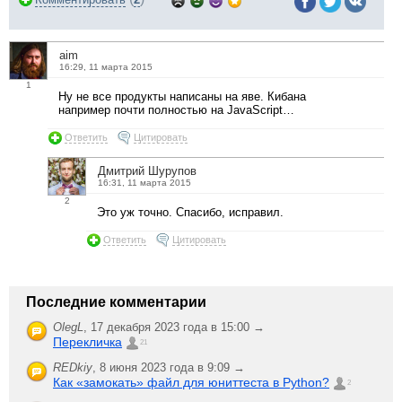
aim
16:29, 11 марта 2015
1
Ну не все продукты написаны на яве. Кибана
например почти полностью на JavaScript…
Ответить
Цитировать
Дмитрий Шурупов
16:31, 11 марта 2015
2
Это уж точно. Спасибо, исправил.
Ответить
Цитировать
Последние комментарии
OlegL
,
17 декабря 2023 года в 15:00 →
Перекличка
21
REDkiy
,
8 июня 2023 года в 9:09 →
Как «замокать» файл для юниттеста в Python?
2