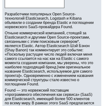
Разработчики популярных Open Source-
технологий Elasticsearch, Logstash и Kibana
объявили о создании бренда Elastic и поглощении
норвежского SaaS-провайдера Found.
Отныне коммерческой компанией, стоящей за
Elasticsearch и другими Open Source-проектами,
связанными с этим поисковым сервером*,
является Elastic. Автор Elasticsearch Шэй Бэнон
(Shay Banon) так комментирует это событие:
«Поскольку растущее число людей включая меня
самого ссылается на нас как на Elastic с самого
момента создания компании, мы уверены, что это
наиболее подходящий бренд [чем оригинальное
название Elasticsearch, используемое для самого
проекта]». Одновременно с изменением названия
коммерческой структуры стало известно о
поглощении Found.
Found — это норвежский поставщик
«программного обеспечения как сервиса» (SaaS)
для Elasticsearch, имеющий более 500 клиентов
по всему миру. В рамках этого SaaS предлагаются