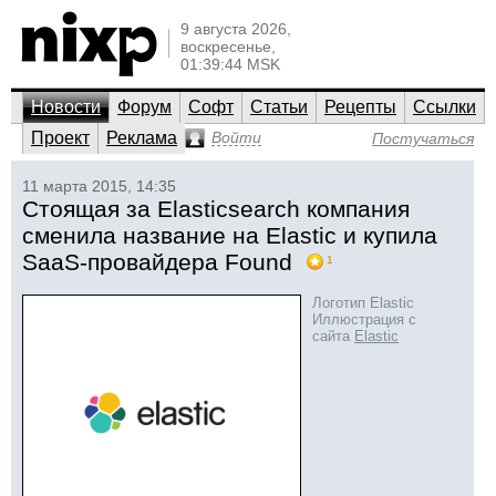
9 августа 2026,
воскресенье,
01:39:44 MSK
Новости
Форум
Софт
Статьи
Рецепты
Ссылки
Проект
Реклама
Войти
Постучаться
11 марта 2015, 14:35
Стоящая за Elasticsearch компания
сменила название на Elastic и купила
SaaS-провайдера Found
1
Логотип Elastic
Иллюстрация с
сайта
Elastic