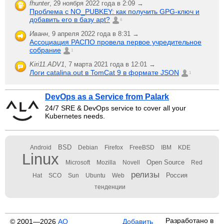
fhunter
,
29 ноября 2022 года в 2:09 →
Проблема с NO_PUBKEY: как получить GPG-ключ и
добавить его в базу apt?
6
Иванн
,
9 апреля 2022 года в 8:31 →
Ассоциация РАСПО провела первое учредительное
собрание
1
Kiri11.ADV1
,
7 марта 2021 года в 12:01 →
Логи catalina.out в TomCat 9 в формате JSON
1
DevOps as a Service from Palark
24/7 SRE & DevOps service to cover all your
Kubernetes needs.
BSD
Android
Debian
Firefox
FreeBSD
IBM
KDE
Linux
Open Source
Microsoft
Mozilla
Novell
Red
релизы
Россия
Hat
SCO
Sun
Ubuntu
Web
тенденции
Разработано в
© 2001—2026
АО
Добавить