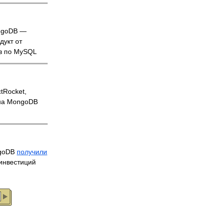
ngoDB —
дукт от
ов по MySQL
tRocket,
на MongoDB
ngoDB
получили
инвестиций