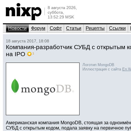
8 августа 2026,
суббота,
13:52:29 MSK
Новости
Форум
Софт
Статьи
Рецепты
Ссылки
18 августа 2017, 18:08
Компания-разработчик СУБД с открытым 
на IPO
1
Логотип MongoDB
Иллюстрация с сайта
En.W
Американская компания MongoDB, стоящая за одноимё
СУБД с открытым кодом, подала заявку на первичное пу