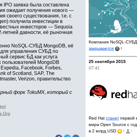
я IPO заявка была составлена
ия ожидает получения нового —
мя своего существования, т.е. с
gen) получила инвестиции в
вестных инвесторов — Sequoia
 2-летней давности, её рыночная
Компания NoSQL-СУБД
твенно NoSQL-СУБД MongoDB, её
закрывается
1
е для управления СУБД по
чный сервис БД как услуга
25 сентября 2015
ых пользователей MongoDB
Expedia, Facebook, Forbes,
07:41
nk of Scotland, SAP, The
tmaster, Verizon, правительство
рный форк TokuMX, который с
tml
.
a.Org
.
Red Hat
станет
первой 
мира Open Source с го
в 2 млрд USD
2
1