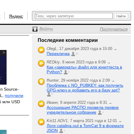
r
Яндекс
Войти
Постучаться
Последние комментарии
OlegL
,
17 декабря 2023 года в 15:00 →
Перекличка
21
REDkiy
,
8 июня 2023 года в 9:09 →
Как «замокать» файл для юниттеста в
Python?
2
fhunter
,
29 ноября 2022 года в 2:09 →
Проблема с NO_PUBKEY: как получить
n Source-
GPG-ключ и добавить его в базу apt?
6
QL,
получили
5 млн USD
Иванн
,
9 апреля 2022 года в 8:31 →
Ассоциация РАСПО провела первое
учредительное собрание
1
Kiri11.ADV1
,
7 марта 2021 года в 12:01 →
Логи catalina.out в TomCat 9 в формате
JSON
1