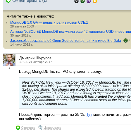
(
)
Комментировать
1
Читайте также в новостях:
MongoDB 1.0 GA — первый релиз новой СУБД
28 августа 2009 г.
Авторы NoSQL-БД MongoDB получили еще 42 миллиона USD инвестиц
30 мая 2012 г.
Jaspersoft рассказала об Open Source-тенденциях в мире Big Data
1
14 июня 2012 г.
Дмитрий Шурупов
17:22, 21 октября 2017
1
Выход MongoDB Inc на IPO случился в среду:
New York City, New York — October 18, 2017 — MongoDB, Inc., the 
the pricing of its initial public offering of 8,000,000 shares of its Cla
$24.00 per share. The shares are expected to begin trading on the
“MDB” on October 19, 2017, and the offering is expected to close on
closing conditions. In addition, MongoDB has granted the underwrite
1,200,000 additional shares of Class A common stock at the initial pub
discounts and commissions.
Первый день торгов — рост на 25 %.
Тут
можно почитать разм
английском).
Ответить
Цитировать