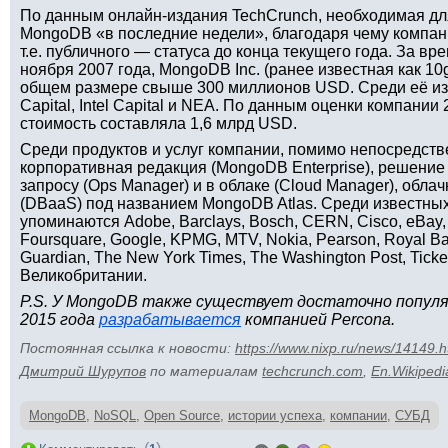
По данным онлайн-издания TechCrunch, необходимая дл
MongoDB «в последние недели», благодаря чему компан
т.е. публичного — статуса до конца текущего года. За вре
ноября 2007 года, MongoDB Inc. (ранее известная как 10
общем размере свыше 300 миллионов USD. Среди её из
Capital, Intel Capital и NEA. По данным оценки компании
стоимость составляла 1,6 млрд USD.
Среди продуктов и услуг компании, помимо непосредс
корпоративная редакция (MongoDB Enterprise), решени
запросу (Ops Manager) и в облаке (Cloud Manager), обла
(DBaaS) под названием MongoDB Atlas. Среди известн
упоминаются Adobe, Barclays, Bosch, CERN, Cisco, eBay, 
Foursquare, Google, KPMG, MTV, Nokia, Pearson, Royal Ba
Guardian, The New York Times, The Washington Post, Ticke
Великобритании.
P.S. У MongoDB также существует достаточно популя
2015 года
разрабатывается
компанией Percona.
Постоянная ссылка к новости:
https://www.nixp.ru/news/14149.h
Дмитрий Шурупов
по материалам
techcrunch.com
,
En.Wikipedi
MongoDB
,
NoSQL
,
Open Source
,
истории успеха
,
компании
,
СУБД