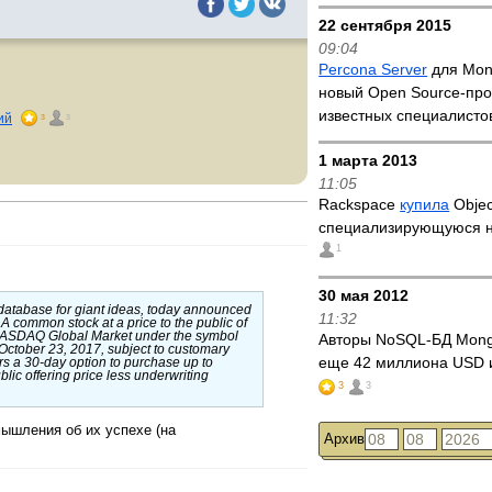
22 сентября 2015
09:04
Percona Server
для Mo
новый Open Source-про
известных специалист
ий
3
3
1 марта 2013
11:05
Rackspace
купила
Objec
специализирующуюся 
1
30 мая 2012
database for giant ideas, today announced
11:32
ss A common stock at a price to the public of
 NASDAQ Global Market under the symbol
Авторы NoSQL-БД Mo
 October 23, 2017, subject to customary
еще 42 миллиона USD 
rs a 30-day option to purchase up to
lic offering price less underwriting
3
3
ышления об их успехе (на
Архив