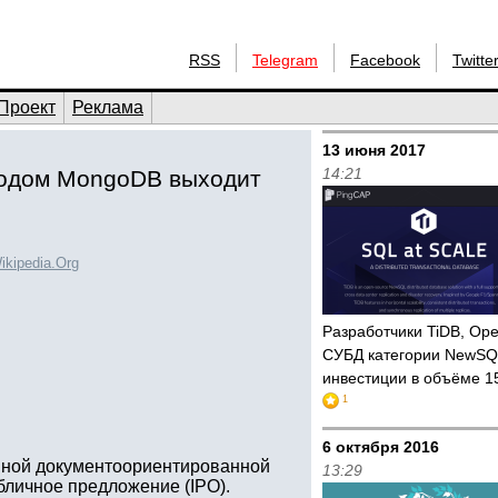
RSS
Telegram
Facebook
Twitte
Проект
Реклама
13 июня 2017
14:21
кодом MongoDB выходит
ikipedia.Org
Разработчики TiDB, Ope
СУБД категории NewS
инвестиции в объёме 1
1
6 октября 2016
нной документоориентированной
13:29
бличное предложение (IPO).