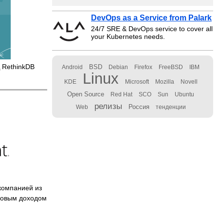
DevOps as a Service from Palark
24/7 SRE & DevOps service to cover all
your Kubernetes needs.
 RethinkDB
BSD
Android
Debian
Firefox
FreeBSD
IBM
Linux
KDE
Microsoft
Mozilla
Novell
Open Source
Red Hat
SCO
Sun
Ubuntu
релизы
Россия
Web
тенденции
компанией из
довым доходом