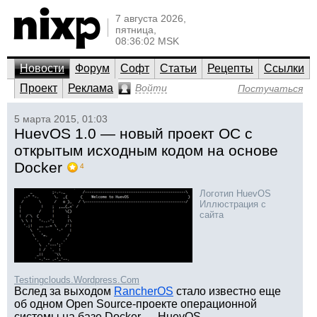
7 августа 2026,
пятница,
08:36:02 MSK
Новости
Форум
Софт
Статьи
Рецепты
Ссылки
Проект
Реклама
Войти
Постучаться
5 марта 2015, 01:03
HuevOS 1.0 — новый проект ОС с
открытым исходным кодом на основе
Docker
4
Логотип HuevOS
Иллюстрация с
сайта
Testingclouds.Wordpress.Com
Вслед за выходом
RancherOS
стало известно еще
об одном Open Source-проекте операционной
системы на базе Docker — HuevOS.