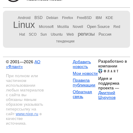
BSD
Android
Debian
Firefox
FreeBSD
IBM
KDE
Linux
Open Source
Microsoft
Mozilla
Novell
Red
релизы
Россия
Hat
SCO
Sun
Ubuntu
Web
тенденции
Разработано в
© 2001—2026
АО
Добавить
компании
«Флант»
новость
Мои новости
При полном или
Идея и
Правила
частичном
поддержка
публикации
использовании
проекта —
любых материалов
Обратная
Дмитрий
с сайта вы
связь
Шурупов
обязаны явным
образом указывать
гиперссылку на
сайт
www.nixp.ru
в
качестве
источника.