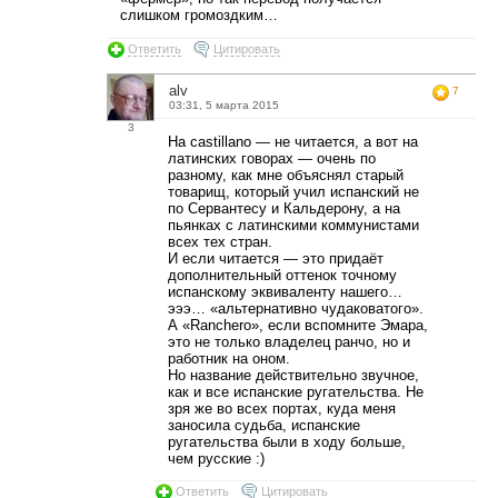
слишком громоздким…
Ответить
Цитировать
alv
7
03:31, 5 марта 2015
3
На castillano — не читается, а вот на
латинских говорах — очень по
разному, как мне объяснял старый
товарищ, который учил испанский не
по Сервантесу и Кальдерону, а на
пьянках с латинскими коммунистами
всех тех стран.
И если читается — это придаёт
дополнительный оттенок точному
испанскому эквиваленту нашего…
эээ… «альтернативно чудаковатого».
А «Ranchero», если вспомните Эмара,
это не только владелец ранчо, но и
работник на оном.
Но название действительно звучное,
как и все испанские ругательства. Не
зря же во всех портах, куда меня
заносила судьба, испанские
ругательства были в ходу больше,
чем русские :)
Ответить
Цитировать