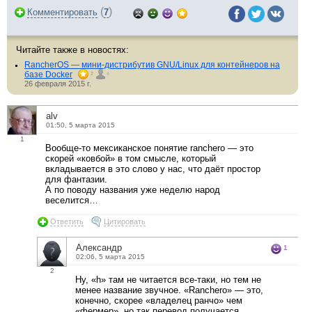
(
)
Комментировать
7
Читайте также в новостях:
RancherOS — мини-дистрибутив GNU/Linux для контейнеров на
базе Docker
2
4
26 февраля 2015 г.
alv
01:50, 5 марта 2015
1
Вообще-то мексиканское понятие ranchero — это
скорей «ковбой» в том смысле, который
вкладывается в это слово у нас, что даёт простор
для фантазии.
А по поводу названия уже неделю народ
веселится…
Ответить
Цитировать
Aлександр
1
02:06, 5 марта 2015
2
Ну, «h» там не читается все-таки, но тем не
менее название звучное. «Ranchero» — это,
конечно, скорее «владелец ранчо» чем
«фермер», но так перевод получается