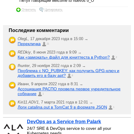
Петух говорящий welcome to huevos o_O
Ответить
Цитировать
Последние комментарии
OlegL
,
17 декабря 2023 года в 15:00 →
Перекличка
21
REDkiy
,
8 июня 2023 года в 9:09 →
Как «замокать» файл для юниттеста в Python?
2
fhunter
,
29 ноября 2022 года в 2:09 →
Проблема с NO_PUBKEY: как получить GPG-ключ и
добавить его в базу apt?
6
Иванн
,
9 апреля 2022 года в 8:31 →
Ассоциация РАСПО провела первое учредительное
собрание
1
Kiri11.ADV1
,
7 марта 2021 года в 12:01 →
Логи catalina.out в TomCat 9 в формате JSON
1
DevOps as a Service from Palark
24/7 SRE & DevOps service to cover all your
Kubernetes needs.