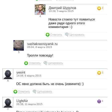
Дмитрий Шурупов
3
10:29, 5 марта 2015
4
Новости стоило тут появиться
даже ради одного этого
комментария :-)
Ответить
Цитировать
sashakrasnoyarsk.ru
05:04, 6 марта 2015
5
Тролли повсюду!
Ответить
Цитировать
yesint
2
14:06, 6 марта 2015
6
ОС явно должна быть не очень (извините) :)
Ответить
Цитировать
LIghtAir
1
06:58, 11 марта 2015
7