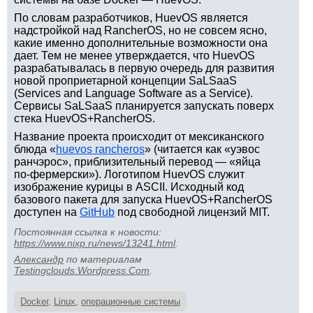
По словам разработчиков, HuevOS является
надстройкой над RancherOS, но не совсем ясно,
какие именно дополнительные возможности она
дает. Тем не менее утверждается, что HuevOS
разрабатывалась в первую очередь для развития
новой проприетарной концепции SaLSaaS
(Services and Language Software as a Service).
Сервисы SaLSaaS планируется запускать поверх
стека HuevOS+RancherOS.
Название проекта происходит от мексиканского
блюда «
huevos rancheros
» (читается как «уэвос
ранчэрос», приблизительный перевод — «яйца
по-фермерски»). Логотипом HuevOS служит
изображение курицы в ASCII. Исходный код
базового пакета для запуска HuevOS+RancherOS
доступен на
GitHub
под свободной лицензий MIT.
Постоянная ссылка к новости:
https://www.nixp.ru/news/13241.html
.
Aлександр
по материалам
Testingclouds.Wordpress.Com
.
Docker
,
Linux
,
операционные системы