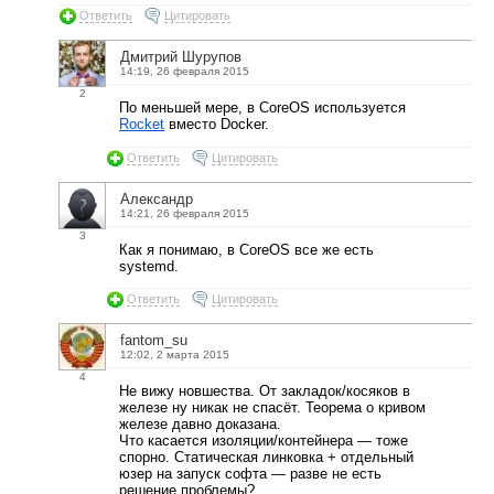
Ответить
Цитировать
Дмитрий Шурупов
14:19, 26 февраля 2015
2
По меньшей мере, в CoreOS используется
Rocket
вместо Docker.
Ответить
Цитировать
Aлександр
14:21, 26 февраля 2015
3
Как я понимаю, в CoreOS все же есть
systemd.
Ответить
Цитировать
fantom_su
12:02, 2 марта 2015
4
Не вижу новшества. От закладок/косяков в
железе ну никак не спасёт. Теорема о кривом
железе давно доказана.
Что касается изоляции/контейнера — тоже
спорно. Статическая линковка + отдельный
юзер на запуск софта — разве не есть
решение проблемы?