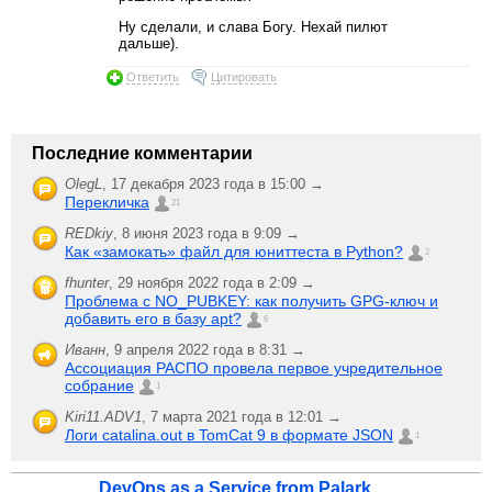
Ну сделали, и слава Богу. Нехай пилют
дальше).
Ответить
Цитировать
Последние комментарии
OlegL
,
17 декабря 2023 года в 15:00 →
Перекличка
21
REDkiy
,
8 июня 2023 года в 9:09 →
Как «замокать» файл для юниттеста в Python?
2
fhunter
,
29 ноября 2022 года в 2:09 →
Проблема с NO_PUBKEY: как получить GPG-ключ и
добавить его в базу apt?
6
Иванн
,
9 апреля 2022 года в 8:31 →
Ассоциация РАСПО провела первое учредительное
собрание
1
Kiri11.ADV1
,
7 марта 2021 года в 12:01 →
Логи catalina.out в TomCat 9 в формате JSON
1
DevOps as a Service from Palark