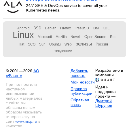
24/7 SRE & DevOps service to cover all your
Kubernetes needs.
BSD
Android
Debian
Firefox
FreeBSD
IBM
KDE
Linux
Open Source
Microsoft
Mozilla
Novell
Red
релизы
Россия
Hat
SCO
Sun
Ubuntu
Web
тенденции
Разработано в
© 2001—2026
АО
Добавить
компании
«Флант»
новость
Мои новости
При полном или
Идея и
Правила
частичном
поддержка
публикации
использовании
проекта —
любых материалов
Обратная
Дмитрий
с сайта вы
связь
Шурупов
обязаны явным
образом указывать
гиперссылку на
сайт
www.nixp.ru
в
качестве