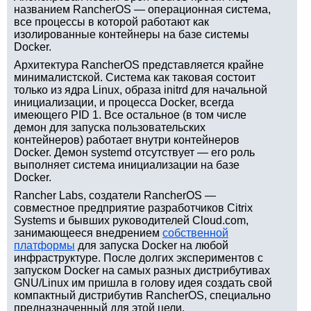
названием RancherOS — операционная система,
все процессы в которой работают как
изолированные контейнеры на базе системы
Docker.
Архитектура RancherOS представляется крайне
минималистской. Система как таковая состоит
только из ядра Linux, образа initrd для начальной
инициализации, и процесса Docker, всегда
имеющего PID 1. Все остальное (в том числе
демон для запуска пользовательских
контейнеров) работает внутри контейнеров
Docker. Демон systemd отсутствует — его роль
выполняет система инициализации на базе
Docker.
Rancher Labs, создатели RancherOS —
совместное предприятие разработчиков Citrix
Systems и бывших руководителей Cloud.com,
занимающееся внедрением
собственной
платформы
для запуска Docker на любой
инфраструктуре. После долгих экспериментов с
запуском Docker на самых разных дистрибутивах
GNU/Linux им пришла в голову идея создать свой
компактный дистрибутив RancherOS, специально
предназначенный для этой цели.