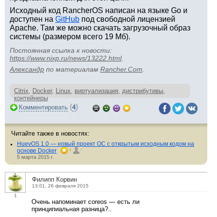
Исходный код RancherOS написан на языке Go и
доступен на
GitHub
под свободной лицензией
Apache. Там же можно скачать загрузочный образ
системы (размером всего 19 Мб).
Постоянная ссылка к новости:
https://www.nixp.ru/news/13222.html
.
Aлександр
по материалам
Rancher.Com
.
Citrix
,
Docker
,
Linux
,
виртуализация
,
дистрибутивы
,
контейнеры
(
)
Комментировать
4
Читайте также в новостях:
HuevOS 1.0 — новый проект ОС с открытым исходным кодом на
основе Docker
4
7
5 марта 2015 г.
Филипп Корвин
13:01, 26 февраля 2015
1
Очень напоминает coreos — есть ли
принципиальная разница?..