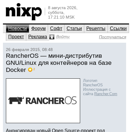
8 августа 2026,
суббота,
17:21:10 MSK
Новости
Форум
Софт
Статьи
Рецепты
Ссылки
Проект
Реклама
Войти
Постучаться
26 февраля 2015, 08:48
RancherOS — мини-дистрибутив
GNU/Linux для контейнеров на базе
Docker
2
Логотип
RancherOS
Иллюстрация с
сайта
Rancher.Com
Анонсирован новый Open Source-проект под