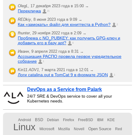
OlegL
,
17 декабря 2023 года в 15:00 →
Перекличка
21
REDkiy
,
8 июня 2023 года в 9:09 →
Как «замокать» файл для юниттеста в Python?
2
fhunter
,
29 ноября 2022 года в 2:09 →
Проблема с NO_PUBKEY: как получить GPG-ключ и
добавить его в базу apt?
6
Иванн
,
9 апреля 2022 года в 8:31 →
Ассоциация РАСПО провела первое учредительное
собрание
1
Kiri11.ADV1
,
7 марта 2021 года в 12:01 →
Логи catalina.out в TomCat 9 в формате JSON
1
DevOps as a Service from Palark
24/7 SRE & DevOps service to cover all your
Kubernetes needs.
BSD
Android
Debian
Firefox
FreeBSD
IBM
KDE
Linux
Open Source
Microsoft
Mozilla
Novell
Red