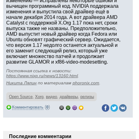
изменению — исправлены некоторые ошибки и
вычищен программный код. NVIDIA поддержала
изменения и выпустила свой драйвер ещё в
начале декабря 2014 года. А вот драйвера AMD
Catalyst с поддержкой X.Org 1.17 пока нет, сроки
выпуска также не названы. Предположительно,
AMD выпустит новый драйвер когда Fedora или
Ubuntu обновят графический сервер. Ожидается,
что версия 1.17 недолго останется актуальной и
его заменит следующий релиз, который уже
включает множество патчей и продолжает
развитие GLAMOR и xf86-video-modesetting.
Постоянная ссылка к новости:
https://www.nixp.ru/news/13160.html
.
Никита Лялин
по материалам
phoronix.com
.
Open Source
,
Xorg
,
видео
,
драйверы
,
релизы
(
)
Комментировать
0
Последние комментарии