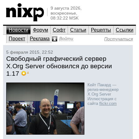
9 августа 2026,
воскресенье,
08:32:22 MSK
Новости
Форум
Софт
Статьи
Рецепты
Ссылки
Проект
Реклама
Войти
Постучаться
5 февраля 2015, 22:52
Свободный графический сервер
X.Org Server обновился до версии
1.17
4
Кейт Пакард —
релиз-менеджер
X.Org Server
Иллюстрация с
сайта
flickr.com