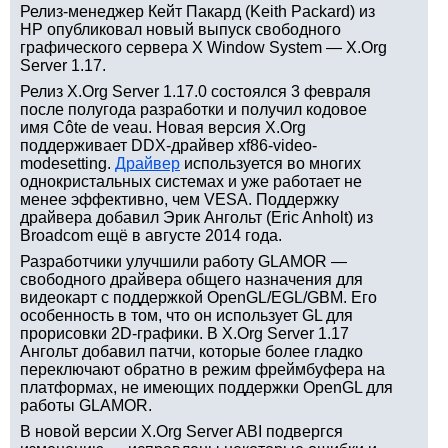
Релиз-менеджер Кейт Пакард (Keith Packard) из
HP опубликовал новый выпуск свободного
графического сервера X Window System — X.Org
Server 1.17.
Релиз X.Org Server 1.17.0 состоялся 3 февраля
после полугода разработки и получил кодовое
имя Côte de veau. Новая версия X.Org
поддерживает DDX-драйвер xf86-video-
modesetting.
Драйвер
используется во многих
однокристальных системах и уже работает не
менее эффективно, чем VESA. Поддержку
драйвера добавил Эрик Ангольт (Eric Anholt) из
Broadcom ещё в августе 2014 года.
Разработчики улучшили работу GLAMOR —
свободного драйвера общего назначения для
видеокарт с поддержкой OpenGL/EGL/GBM. Его
особенность в том, что он использует GL для
прорисовки 2D-графики. В X.Org Server 1.17
Ангольт добавил патчи, которые более гладко
переключают обратно в режим фреймбуфера на
платформах, не имеющих поддержки OpenGL для
работы GLAMOR.
В новой версии X.Org Server ABI подвергся