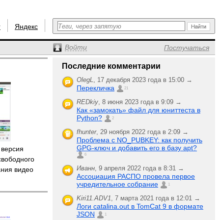
r
Яндекс
Войти
Постучаться
Последние комментарии
OlegL
,
17 декабря 2023 года в 15:00 →
Перекличка
21
REDkiy
,
8 июня 2023 года в 9:09 →
Как «замокать» файл для юниттеста в
Python?
2
fhunter
,
29 ноября 2022 года в 2:09 →
Проблема с NO_PUBKEY: как получить
GPG-ключ и добавить его в базу apt?
 версия
6
свободного
Иванн
,
9 апреля 2022 года в 8:31 →
ания видео
Ассоциация РАСПО провела первое
учредительное собрание
1
Kiri11.ADV1
,
7 марта 2021 года в 12:01 →
Логи catalina.out в TomCat 9 в формате
JSON
1