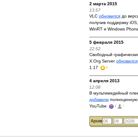
2 марта 2015
13:57
VLC
обновился
до верси
получив поддержку iOS,
WinRT и Windows Phon
5 февраля 2015
22:52
Свободный графически
X.Org Server
обновился
1.17
4
4 апреля 2013
12:08
В мультимедийный пле
добавили
полноценную
YouTube
1
7
Архив