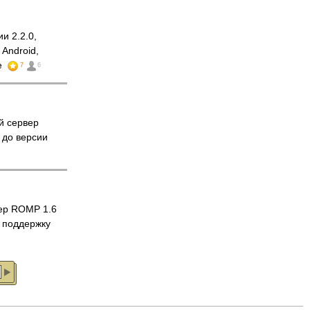
и 2.2.0,
 Android,
e
7
6
й сервер
до версии
ер ROMP 1.6
 поддержку