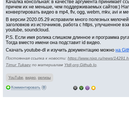
Качалка консольная: в качестве аргумента принимает сс
причем их не меньше, чем поддерживаемых сайтов:) Нап
конвертировать видео в mp4, flv, ogg, webm, mkv, avi и м
В версии 2020.05.29 исправили много полезных мелочей
заголовков из источников, работа с https, улучшенное вза
youtube, soundcloud.
P.S. Если имя ролика слишком длинное и программа руга
Тогда вместо имени она подставит id видео.
Скачать youtube-dl и изучить документацию можно
на Gi
Постоянная ссылка к новости:
https://www.nixp.ru/news/14291.h
Timur Tukaev
по материалам
Ytdl-org.Github.Io
.
YouTube
,
видео
,
релизы
(
)
Комментировать
0