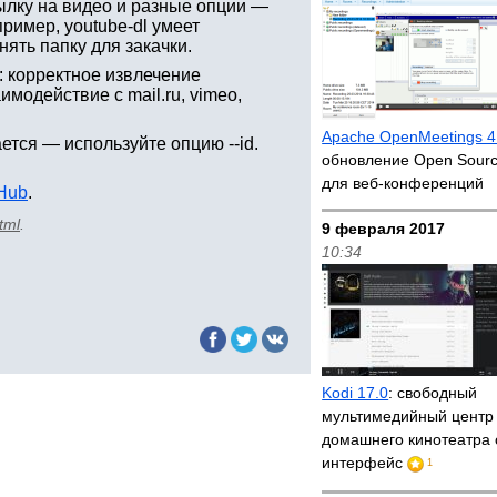
ылку на видео и разные опции —
ример, youtube-dl умеет
енять папку для закачки.
: корректное извлечение
имодействие с mail.ru, vimeo,
Apache OpenMeetings 4
ется — используйте опцию --id.
обновление Open Sour
для веб-конференций
tHub
.
tml
.
9 февраля 2017
10:34
Kodi 17.0
: свободный
мультимедийный центр
домашнего кинотеатра
интерфейс
1