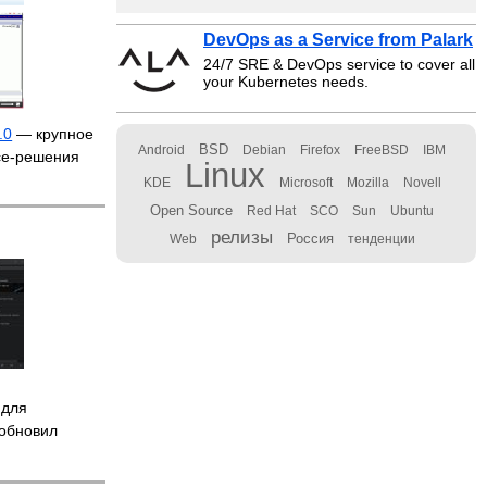
DevOps as a Service from Palark
24/7 SRE & DevOps service to cover all
your Kubernetes needs.
.0
— крупное
BSD
Android
Debian
Firefox
FreeBSD
IBM
ce-решения
Linux
KDE
Microsoft
Mozilla
Novell
Open Source
Red Hat
SCO
Sun
Ubuntu
релизы
Россия
Web
тенденции
 для
 обновил