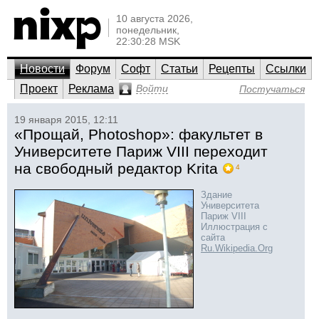
10 августа 2026,
понедельник,
22:30:28 MSK
Новости
Форум
Софт
Статьи
Рецепты
Ссылки
Проект
Реклама
Войти
Постучаться
19 января 2015, 12:11
«Прощай, Photoshop»: факультет в
Университете Париж VIII переходит
на свободный редактор Krita
4
Здание
Университета
Париж VIII
Иллюстрация с
сайта
Ru.Wikipedia.Org