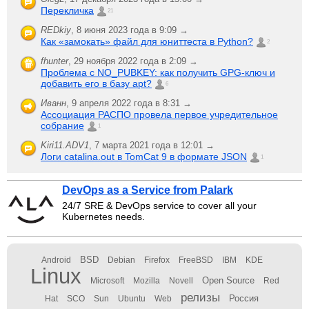
Перекличка
21
REDkiy
,
8 июня 2023 года в 9:09 →
Как «замокать» файл для юниттеста в Python?
2
fhunter
,
29 ноября 2022 года в 2:09 →
Проблема с NO_PUBKEY: как получить GPG-ключ и
добавить его в базу apt?
6
Иванн
,
9 апреля 2022 года в 8:31 →
Ассоциация РАСПО провела первое учредительное
собрание
1
Kiri11.ADV1
,
7 марта 2021 года в 12:01 →
Логи catalina.out в TomCat 9 в формате JSON
1
DevOps as a Service from Palark
24/7 SRE & DevOps service to cover all your
Kubernetes needs.
BSD
Android
Debian
Firefox
FreeBSD
IBM
KDE
Linux
Open Source
Microsoft
Mozilla
Novell
Red
релизы
Россия
Hat
SCO
Sun
Ubuntu
Web