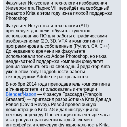
Факультет Искусства и технологии изображения
Университета Париж VIII перейдёт на свободный
редактор Krita в этом году из-за плохой поддержки
Photoshop.
Факультет Искусства и технологии (ATI)
преследует две цели: обучить студентов
использованию ПО для работы с графическими
изображениями (2D, 3D, VFX и композитинг) и
программировать собственные (Python, C#, C++).
До недавнего времени на факультете
использовали только Adobe Photoshop, но из-за
неадекватной поддержки компании факультет
решил заменить его на свободный редактор Krita
уже в этом году. Подробности работы
техподдержки Adobe не раскрываются.
В ноябре 2014 года преподаватель композитинга
в Университете и пользователь интеграции
Blender
/
Natron
— Франсуа Грассард (François
Grassard) — пригласил разработчика Krita Дэвида
Ревоя (David Revoy). Ревой провёл общую
демонстрацию Krita 2.8 и дал инструкции по
лёгкому переходу. Презентация шла четыре часа
и затронула практически каждый элемент
интерфейса и ключевую функциональность Krita.