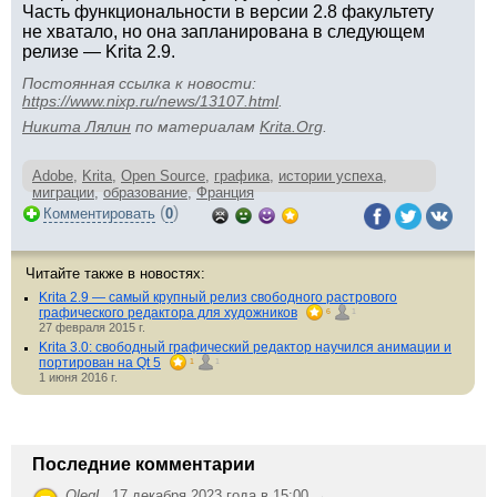
Часть функциональности в версии 2.8 факультету
не хватало, но она запланирована в следующем
релизе — Krita 2.9.
Постоянная ссылка к новости:
https://www.nixp.ru/news/13107.html
.
Никита Лялин
по материалам
Krita.Org
.
Adobe
,
Krita
,
Open Source
,
графика
,
истории успеха
,
миграции
,
образование
,
Франция
(
)
Комментировать
0
Читайте также в новостях:
Krita 2.9 — самый крупный релиз свободного растрового
графического редактора для художников
6
1
27 февраля 2015 г.
Krita 3.0: свободный графический редактор научился анимации и
портирован на Qt 5
1
1
1 июня 2016 г.
Последние комментарии
OlegL
,
17 декабря 2023 года в 15:00 →