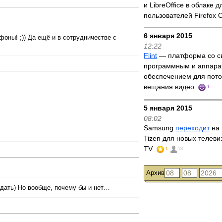
и LibreOffice в облаке д
пользователей Firefox 
6 января 2015
фоны! ;)) Да ещё и в сотрудничестве с
12:22
Flint
— платформа со с
программным и аппар
обеспечением для пото
вещания видео
1
5 января 2015
08:02
Samsung
переходит
на 
Tizen для новых телеви
TV
1
13
Архив
ать) Но вообще, почему бы и нет…