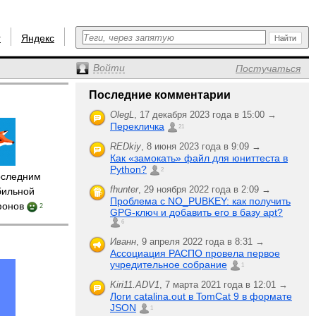
r
Яндекс
Войти
Постучаться
Последние комментарии
OlegL
,
17 декабря 2023 года в 15:00 →
Перекличка
21
REDkiy
,
8 июня 2023 года в 9:09 →
Как «замокать» файл для юниттеста в
Python?
2
следним
fhunter
,
29 ноября 2022 года в 2:09 →
бильной
Проблема с NO_PUBKEY: как получить
фонов
2
GPG-ключ и добавить его в базу apt?
6
Иванн
,
9 апреля 2022 года в 8:31 →
Ассоциация РАСПО провела первое
учредительное собрание
1
Kiri11.ADV1
,
7 марта 2021 года в 12:01 →
Логи catalina.out в TomCat 9 в формате
JSON
1