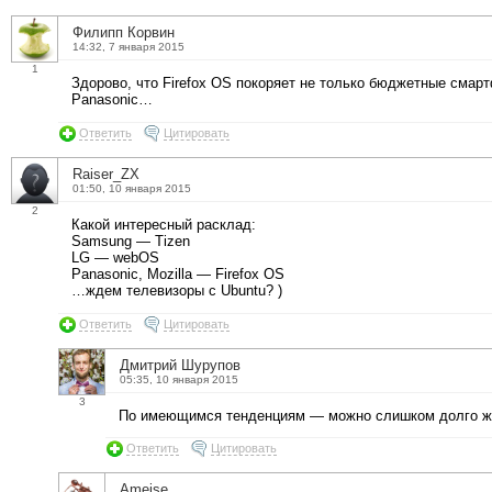
Филипп Корвин
14:32, 7 января 2015
1
Здорово, что Firefox OS покоряет не только бюджетные смарт
Panasonic…
Ответить
Цитировать
Raiser_ZX
01:50, 10 января 2015
2
Какой интересный расклад:
Samsung — Tizen
LG — webOS
Panasonic, Mozilla — Firefox OS
…ждем телевизоры с Ubuntu? )
Ответить
Цитировать
Дмитрий Шурупов
05:35, 10 января 2015
3
По имеющимся тенденциям — можно слишком долго жд
Ответить
Цитировать
Ameise