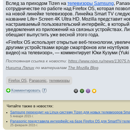
Вслед за приходом Tizen на
телевизоры Samsung
, Panas
сотрудничестве по работе над Firefox OS, которая позв
на новой линейке телевизоров. Линейка Smart TV следу
название Life+ Screen 4K Ultra HD. Mozilla представит 
настраиваемый пользовательский интерфейс, в который
уведомления из приложений на связных устройствах. Л
обещают выпустить уже весной этого года.
«Firefox OS использует открытые веб-технологии, увел
другими устройствами вроде смартфонов или ноутбуков 
видео) на телевизор», — комментирует Юки Кузуми (Yuki 
Постоянная ссылка к новости:
https://www.nixp.ru/news/13075.h
Никита Лялин
по материалам
The Mozilla Blog
.
Firefox OS
,
Panasonic
,
телевизоры
(
)
Комментировать
7
Читайте также в новостях:
Samsung переходит на Linux-систему Tizen для новых телевизоров Sma
5 января 2015 г.
Panasonic представила интерфейс на базе Firefox OS для SmartTV-тел
25 февраля 2015 г.