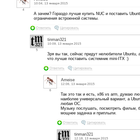
10:04, 13 января 2015
4
А зачем? Гораздо лучше купить NUC и поставить Ubunt
ограничения встроенной системы.
Ответить
Цитировать
tinman321
10:09, 13 января 2015
5
Зря вы так, сейчас придут нелюбители Ubuntu, а
что лучше поставить системник mini-ITX :)
Ответить
Цитировать
Ameise
12:06, 13 января 2015
6
Так это так и есть, x86 vs arm, думаю 
наиболее универсальный вариант, а Ubun
любая ОС.
Музыку послушать, посмотреть фильм, бр
мощнее задачка и приплыли.
Ответить
Цитировать
tinman321
12:18, 13 января 2015