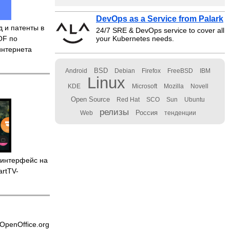
DevOps as a Service from Palark
д и патенты в
24/7 SRE & DevOps service to cover all
OF по
your Kubernetes needs.
интернета
BSD
Android
Debian
Firefox
FreeBSD
IBM
Linux
KDE
Microsoft
Mozilla
Novell
Open Source
Red Hat
SCO
Sun
Ubuntu
релизы
Россия
Web
тенденции
интерфейс на
artTV-
OpenOffice.org