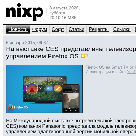
8 августа 2026,
суббота,
20:10:16 MSK
Новости
Форум
Софт
Статьи
Рецепты
Ссылки
6 января 2015, 09:37
На выставке CES представлены телевизор
управлением Firefox OS
3
Firefox OS на Smart TV от 
Иллюстрация с сайта
YouT
На Международной выставке потребительской электрони
CES) компания Panasonic представила модель телевизор
управлением адаптированной версии мобильной операц