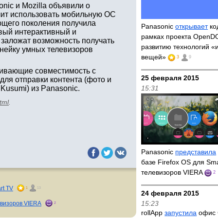
onic и Mozilla объявили о
олит использовать мобильную ОС
ющего поколения получила
Panasonic
открывает
ко
новый интерактивный и
рамках проекта OpenD
 заложат возможность получать
развитию технологий «
инейку умных телевизоров
вещей»
3
9
ичивающие совместимость с
25 февраля 2015
для отправки контента (фото и
Kusumi) из Panasonic.
15:31
tml
.
Panasonic
представила
базе Firefox OS для Sm
телевизоров VIERA
2
rt TV
1
13
24 февраля 2015
15:23
евизоров VIERA
2
rollApp
запустила
офис 