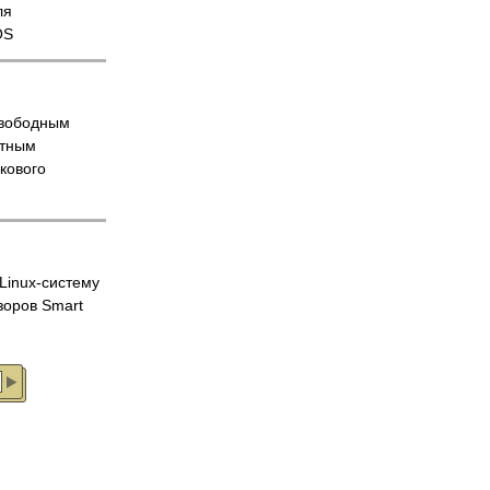
ля
OS
вободным
атным
кового
Linux-систему
зоров Smart