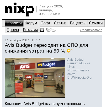
7 августа 2026,
пятница,
09:20:53 MSK
Новости
Форум
Софт
Статьи
Рецепты
Ссылки
Проект
Реклама
Войти
Постучаться
14 ноября 2014, 13:57
Avis Budget переходит на СПО для
снижения затрат на 50 %
3
Avis Budget
меняет z/OS на
Linux
Иллюстрация с
сайта
En.Wikipedia.Org
Компания Avis Budget планирует сэкономить