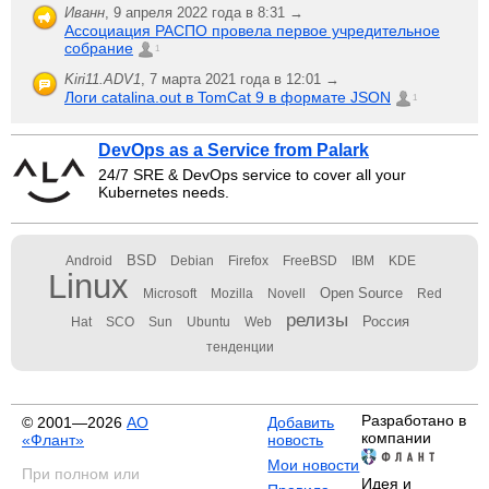
Иванн
,
9 апреля 2022 года в 8:31 →
Ассоциация РАСПО провела первое учредительное
собрание
1
Kiri11.ADV1
,
7 марта 2021 года в 12:01 →
Логи catalina.out в TomCat 9 в формате JSON
1
DevOps as a Service from Palark
24/7 SRE & DevOps service to cover all your
Kubernetes needs.
BSD
Android
Debian
Firefox
FreeBSD
IBM
KDE
Linux
Open Source
Microsoft
Mozilla
Novell
Red
релизы
Россия
Hat
SCO
Sun
Ubuntu
Web
тенденции
Разработано в
© 2001—2026
АО
Добавить
компании
«Флант»
новость
Мои новости
При полном или
Идея и