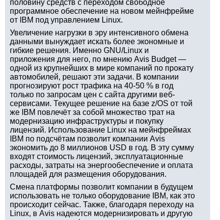
половину средств с переходом свободное
программное обеспечение на новом мейнфрейме
от IBM под управлением Linux.
Увеличение нагрузки в эру интенсивного обмена
данными вынуждает искать более экономные и
гибкие решения. Именно GNU/Linux и
приложения для него, по мнению Avis Budget —
одной из крупнейших в мире компаний по прокату
автомобилей, решают эти задачи. В компании
прогнозируют рост трафика на 40-50 % в год
только по запросам цен с сайта другими веб-
сервисами. Текущее решение на базе z/OS от той
же IBM повлечёт за собой множество трат на
модернизацию инфраструктуры и покупку
лицензий. Использование Linux на мейнфреймах
IBM по подсчётам позволит компании Avis
экономить до 8 миллионов USD в год. В эту сумму
входят стоимость лицензий, эксплуатационные
расходы, затраты на энергообеспечение и оплата
площадей для размещения оборудования.
Смена платформы позволит компании в будущем
использовать не только оборудование IBM, как это
происходит сейчас. Также, благодаря переходу на
Linux, в Avis надеются модернизировать и другую