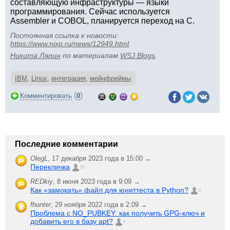
составляющую инфраструктуры — языки
программирования. Сейчас используется
Assembler и COBOL, планируется переход на C.
Постоянная ссылка к новости:
https://www.nixp.ru/news/12949.html
.
Никита Лялин
по материалам
WSJ Blogs
.
IBM
,
Linux
,
интеграция
,
мейнфреймы
(
)
Комментировать
0
Последние комментарии
OlegL
,
17 декабря 2023 года в 15:00 →
Перекличка
21
REDkiy
,
8 июня 2023 года в 9:09 →
Как «замокать» файл для юниттеста в Python?
2
fhunter
,
29 ноября 2022 года в 2:09 →
Проблема с NO_PUBKEY: как получить GPG-ключ и
добавить его в базу apt?
6