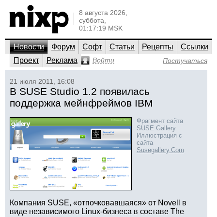
8 августа 2026,
суббота,
01:17:19 MSK
Новости
Форум
Софт
Статьи
Рецепты
Ссылки
Проект
Реклама
Войти
Постучаться
21 июля 2011, 16:08
В SUSE Studio 1.2 появилась
поддержка мейнфреймов IBM
Фрагмент сайта
SUSE Gallery
Иллюстрация с
сайта
Susegallery.Com
Компания SUSE, «отпочковавшаяся» от Novell в
виде независимого Linux-бизнеса в составе The