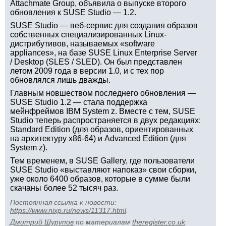
Attachmate Group, объявила о выпуске второго
обновления к SUSE Studio — 1.2.
SUSE Studio — веб-сервис для создания образов
собственных специализированных Linux-
дистрибутивов, называемых «software
appliances», на базе SUSE Linux Enterprise Server
/ Desktop (SLES / SLED). Он был представлен
летом 2009 года в версии 1.0, и с тех пор
обновлялся лишь дважды.
Главным новшеством последнего обновления —
SUSE Studio 1.2 — стала поддержка
мейнфреймов IBM System z. Вместе с тем, SUSE
Studio теперь распространяется в двух редакциях:
Standard Edition (для образов, ориентированных
на архитектуру x86-64) и Advanced Edition (для
System z).
Тем временем, в SUSE Gallery, где пользователи
SUSE Studio «выставляют напоказ» свои сборки,
уже около 6400 образов, которые в сумме были
скачаны более 52 тысяч раз.
Постоянная ссылка к новости:
https://www.nixp.ru/news/11317.html
.
Дмитрий Шурупов
по материалам
theregister.co.uk
.