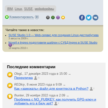
IBM
,
Linux
,
SUSE
,
мейнфреймы
(
)
Комментировать
0
Читайте также в новостях:
SUSE Studio 1.0 — Web-сервис для создания Linux-дистрибутива
3 августа 2009 г.
Novell и Ingres подготовили шаблон с СУБД Ingres в SUSE Studio
2
18 марта 2010 г.
Последние комментарии
OlegL
,
17 декабря 2023 года в 15:00 →
Перекличка
21
REDkiy
,
8 июня 2023 года в 9:09 →
Как «замокать» файл для юниттеста в Python?
2
fhunter
,
29 ноября 2022 года в 2:09 →
Проблема с NO_PUBKEY: как получить GPG-ключ и
добавить его в базу apt?
6