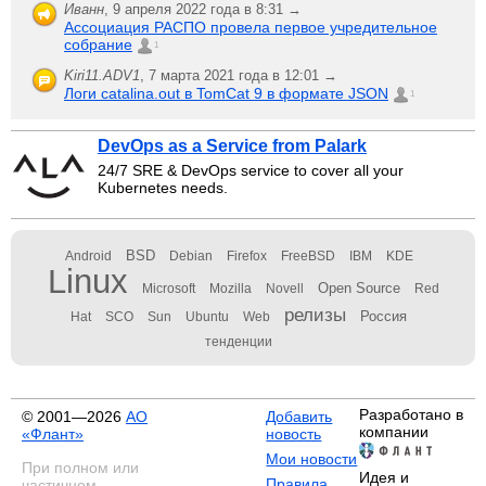
Иванн
,
9 апреля 2022 года в 8:31 →
Ассоциация РАСПО провела первое учредительное
собрание
1
Kiri11.ADV1
,
7 марта 2021 года в 12:01 →
Логи catalina.out в TomCat 9 в формате JSON
1
DevOps as a Service from Palark
24/7 SRE & DevOps service to cover all your
Kubernetes needs.
BSD
Android
Debian
Firefox
FreeBSD
IBM
KDE
Linux
Open Source
Microsoft
Mozilla
Novell
Red
релизы
Россия
Hat
SCO
Sun
Ubuntu
Web
тенденции
Разработано в
© 2001—2026
АО
Добавить
компании
«Флант»
новость
Мои новости
При полном или
Идея и
Правила
частичном