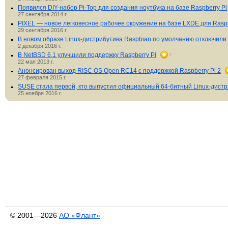
Появился DIY-набор Pi-Top для создания ноутбука на базе Raspberry Pi
27 сентября 2014 г.
PIXEL — новое легковесное рабочее окружение на базе LXDE для Raspb
29 сентября 2016 г.
В новом образе Linux-дистрибутива Raspbian по умолчанию отключили
2 декабря 2016 г.
В NetBSD 6.1 улучшили поддержку Raspberry Pi
2
22 мая 2013 г.
Анонсирован выход RISC OS Open RC14 с поддержкой Raspberry Pi 2
27 февраля 2015 г.
SUSE стала первой, кто выпустил официальный 64-битный Linux-дистри
25 ноября 2016 г.
© 2001—2026
АО «Флант»