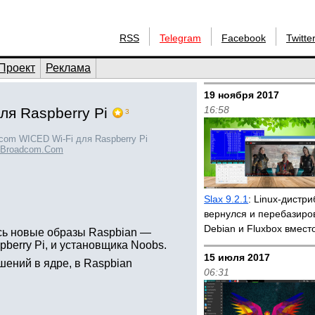
RSS
Telegram
Facebook
Twitte
Проект
Реклама
19 ноября 2017
16:58
я Raspberry Pi
3
com WICED Wi-Fi для Raspberry Pi
.Broadcom.Com
Slax 9.2.1
: Linux-дистри
вернулся и перебазиро
Debian и Fluxbox вмест
ь новые образы Raspbian —
berry Pi, и установщика Noobs.
15 июля 2017
ений в ядре, в Raspbian
06:31