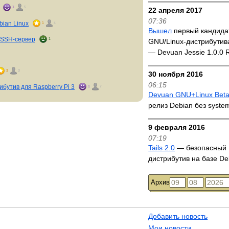
1
5
22 апреля 2017
07:36
ian Linux
1
4
Вышел
первый кандида
 SSH-сервер
1
GNU/Linux-дистрибутив
— Devuan Jessie 1.0.0
3
3
30 ноября 2016
06:15
бутив для Raspberry Pi 3
1
7
Devuan GNU+Linux Bet
релиз Debian без syst
9 февраля 2016
07:19
Tails 2.0
— безопасный 
дистрибутив на базе De
Архив
Добавить новость
Мои новости