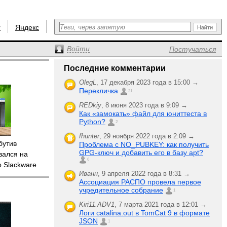
r
Яндекс
Войти
Постучаться
Последние комментарии
OlegL
,
17 декабря 2023 года в 15:00 →
Перекличка
21
REDkiy
,
8 июня 2023 года в 9:09 →
Как «замокать» файл для юниттеста в
Python?
2
fhunter
,
29 ноября 2022 года в 2:09 →
бутив
Проблема с NO_PUBKEY: как получить
GPG-ключ и добавить его в базу apt?
вался на
6
о Slackware
Иванн
,
9 апреля 2022 года в 8:31 →
Ассоциация РАСПО провела первое
учредительное собрание
1
Kiri11.ADV1
,
7 марта 2021 года в 12:01 →
Логи catalina.out в TomCat 9 в формате
JSON
1