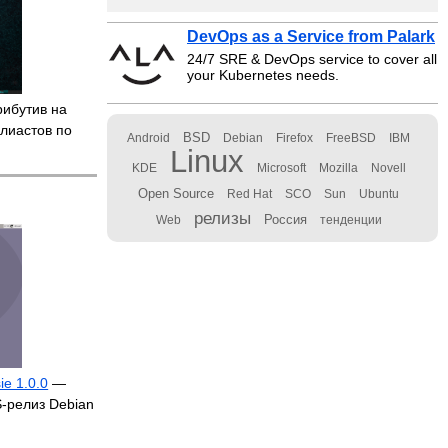
DevOps as a Service from Palark
24/7 SRE & DevOps service to cover all
your Kubernetes needs.
рибутив на
алиастов по
BSD
Android
Debian
Firefox
FreeBSD
IBM
Linux
KDE
Microsoft
Mozilla
Novell
Open Source
Red Hat
SCO
Sun
Ubuntu
релизы
Россия
Web
тенденции
e 1.0.0
—
-релиз Debian