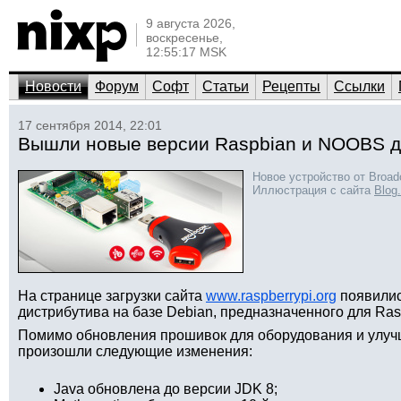
9 августа 2026,
воскресенье,
12:55:17 MSK
Новости
Форум
Софт
Статьи
Рецепты
Ссылки
17 сентября 2014, 22:01
Вышли новые версии Raspbian и NOOBS дл
Новое устройство от Broad
Иллюстрация с сайта
Blog
На странице загрузки сайта
www.raspberrypi.org
появилис
дистрибутива на базе Debian, предназначенного для Rasp
Помимо обновления прошивок для оборудования и улучш
произошли следующие изменения:
Java обновлена до версии JDK 8;