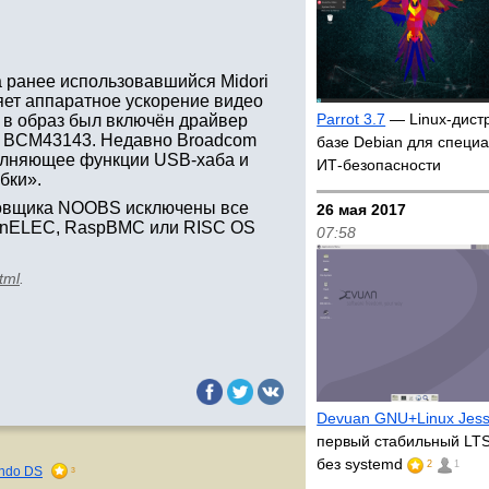
 ранее использовавшийся Midori
яет аппаратное ускорение видео
Parrot 3.7
— Linux-дист
 в образ был включён драйвер
om BCM43143. Недавно Broadcom
базе Debian для специ
олняющее функции USB-хаба и
ИТ-безопасности
бки».
ановщика NOOBS исключены все
26 мая 2017
OpenELEC, RaspBMC или RISC OS
07:58
tml
.
Devuan GNU+Linux Jessi
первый стабильный LTS
без systemd
2
1
endo DS
3