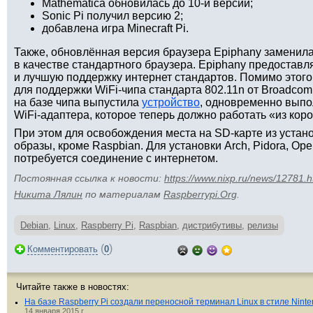
Mathematica обновилась до 10-й версии;
Sonic Pi получил версию 2;
добавлена игра Minecraft Pi.
Также, обновлённая версия браузера Epiphany заменила
в качестве стандартного браузера. Epiphany предоставл
и лучшую поддержку интернет стандартов. Помимо этого
для поддержки WiFi-чипа стандарта 802.11n от Broadc
на базе чипа выпустила
устройство
, одновременно вып
WiFi-адаптера, которое теперь должно работать «из коро
При этом для освобождения места на SD-карте из уст
образы, кроме Raspbian. Для установки Arch, Pidora, 
потребуется соединение с интернетом.
Постоянная ссылка к новости:
https://www.nixp.ru/news/12781.h
Никита Лялин
по материалам
Raspberrypi.Org
.
Debian
,
Linux
,
Raspberry Pi
,
Raspbian
,
дистрибутивы
,
релизы
(
)
Комментировать
0
Читайте также в новостях:
На базе Raspberry Pi создали переносной терминал Linux в стиле Nint
14 января 2015 г.