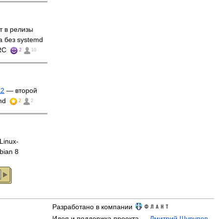
т в релизы
а без systemd
 RC
2
10
a2
— второй
emd
2
2
Linux-
bian 8
Разработано в компании
Идея и поддержка проекта —
Дмитрий Шурупов