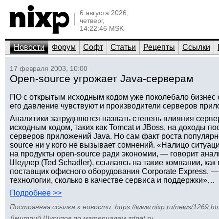
6 августа 2026,
четверг,
14:22:46 MSK
Новости
Форум
Софт
Статьи
Рецепты
Ссылки
17 февраля 2003, 10:00
Open-source угрожает Java-серверам
ПО с открытым исходным кодом уже поколебало бизнес 
его давление чувствуют и производители серверов прил
Аналитики затрудняются назвать степень влияния серв
исходным кодом, таких как Tomcat и JBoss, на доходы п
серверов приложений Java. Но сам факт роста популяр
source ни у кого не вызывает сомнений. «Налицо ситуаци
на продукты open-source ради экономии, — говорит анали
Шедлер (Ted Schadler), ссылаясь на такие компании, как
поставщик офисного оборудования Corporate Express. — 
технологии, сколько в качестве сервиса и поддержки»…
Подробнее >>
Постоянная ссылка к новости:
https://www.nixp.ru/news/1269.ht
Дмитрий Шурупов
по материалам
zdnet.ru
.