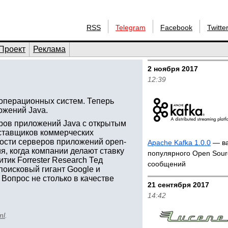
RSS
Telegram
Facebook
Twitte
Проект
Реклама
2 ноября 2017
12:39
операционных систем. Теперь
ожений Java.
еров приложений Java с открытым
оставщиков коммерческих
ности серверов приложений open-
Apache Kafka 1.0.0
— ва
я, когда компании делают ставку
популярного Open Sour
тик Forrester Research Тед
сообщений
 поисковый гигант Google и
Вопрос не столько в качестве
21 сентября 2017
14:42
ml
.