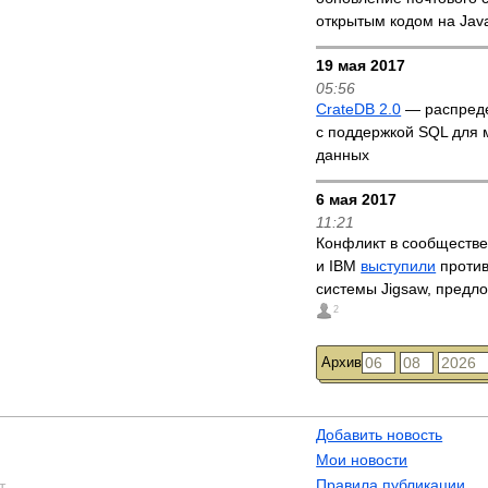
открытым кодом на Jav
19 мая 2017
05:56
CrateDB 2.0
— распред
с поддержкой SQL для
данных
6 мая 2017
11:21
Конфликт в сообществе
и IBM
выступили
против
системы Jigsaw, предл
2
Архив
Добавить новость
Мои новости
Правила публикации
т