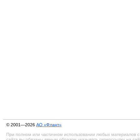
© 2001—2026
АО «Флант»
При полном или частичном использовании любых материалов с
сайта вы обязаны явным образом указывать гиперссылку на сай