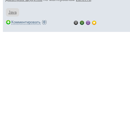
Java
(
)
Комментировать
0