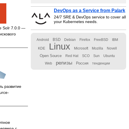
DevOps as a Service from Palark
24/7 SRE & DevOps service to cover all
your Kubernetes needs.
 Solr 7.0.0 —
искового
BSD
Android
Debian
Firefox
FreeBSD
IBM
Linux
KDE
Microsoft
Mozilla
Novell
Open Source
Red Hat
SCO
Sun
Ubuntu
релизы
Россия
Web
тенденции
ть развитие
urce-
упное
сервера с