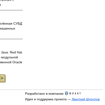
a
елённая СУБД
 машинных
 Java: Red Hat
 модульной
оженной Oracle
Разработано в компании
Идея и поддержка проекта —
Дмитрий Шурупов