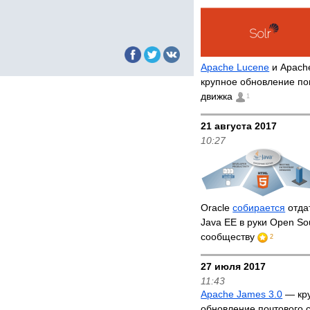
Apache Lucene
и Apache
крупное обновление по
движка
1
21 августа 2017
10:27
Oracle
собирается
отда
Java EE в руки Open So
сообществу
2
27 июля 2017
11:43
Apache James 3.0
— кр
обновление почтового 