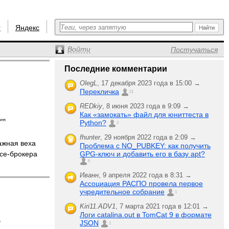
r
Яндекс
Войти
Постучаться
Последние комментарии
OlegL
,
17 декабря 2023 года в 15:00 →
Перекличка
21
REDkiy
,
8 июня 2023 года в 9:09 →
Как «замокать» файл для юниттеста в
Python?
2
fhunter
,
29 ноября 2022 года в 2:09 →
жная веха
Проблема с NO_PUBKEY: как получить
ce-брокера
GPG-ключ и добавить его в базу apt?
6
Иванн
,
9 апреля 2022 года в 8:31 →
Ассоциация РАСПО провела первое
учредительное собрание
1
Kiri11.ADV1
,
7 марта 2021 года в 12:01 →
Логи catalina.out в TomCat 9 в формате
JSON
1