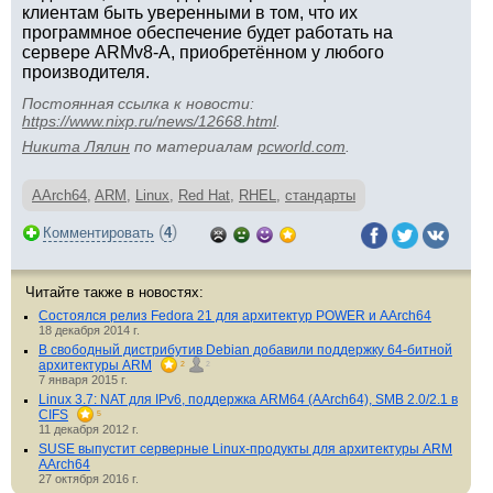
клиентам быть уверенными в том, что их
программное обеспечение будет работать на
сервере ARMv8-A, приобретённом у любого
производителя.
Постоянная ссылка к новости:
https://www.nixp.ru/news/12668.html
.
Никита Лялин
по материалам
pcworld.com
.
AArch64
,
ARM
,
Linux
,
Red Hat
,
RHEL
,
стандарты
(
)
Комментировать
4
Читайте также в новостях:
Состоялся релиз Fedora 21 для архитектур POWER и AArch64
18 декабря 2014 г.
В свободный дистрибутив Debian добавили поддержку 64-битной
архитектуры ARM
2
2
7 января 2015 г.
Linux 3.7: NAT для IPv6, поддержка ARM64 (AArch64), SMB 2.0/2.1 в
CIFS
5
11 декабря 2012 г.
SUSE выпустит серверные Linux-продукты для архитектуры ARM
AArch64
27 октября 2016 г.