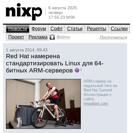
6 августа 2026,
четверг,
17:55:23 MSK
Новости
Форум
Софт
Статьи
Рецепты
Ссылки
Проект
Реклама
Войти
Постучаться
1 августа 2014, 09:43
Red Hat намерена
стандартизировать Linux для 64-
битных ARM-серверов
2
ARM-сервер на
педальной тяге на
Red Hat Summit
Иллюстрация с
сайта
engadget.com