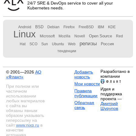
24/7 SRE & DevOps service to cover all your
Kubernetes needs.
BSD
Android
Debian
Firefox
FreeBSD
IBM
KDE
Linux
Open Source
Microsoft
Mozilla
Novell
Red
релизы
Россия
Hat
SCO
Sun
Ubuntu
Web
тенденции
Разработано в
© 2001—2026
АО
Добавить
компании
«Флант»
новость
Мои новости
При полном или
Идея и
Правила
частичном
поддержка
публикации
использовании
проекта —
любых материалов
Обратная
Дмитрий
с сайта вы
связь
Шурупов
обязаны явным
образом указывать
гиперссылку на
сайт
www.nixp.ru
в
качестве
источника.