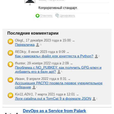
4
Копроративный стандарт.
Ответить
Цитировать
Последние комментарии
OlegL
,
17 декабря 2023 года в 15:00 →
Перекличка
21
REDkiy
,
8 июня 2023 года в 9:09 →
Как «замокать» файл для юниттеста в Python?
2
fhunter
,
29 ноября 2022 года в 2:09 →
Проблема с NO_PUBKEY: как получить GPG-ключ и
добавить его в базу apt?
6
Иванн
,
9 апреля 2022 года в 8:31 →
Ассоциация РАСПО провела первое учредительное
собрание
1
Kiri11.ADV1
,
7 марта 2021 года в 12:01 →
Логи catalina.out в TomCat 9 в формате JSON
1
DevOps as a Service from Palark