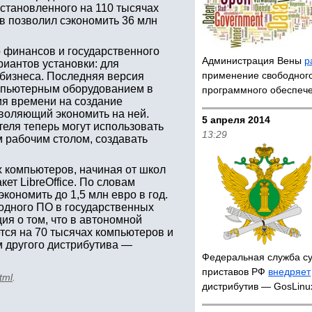
 установленного на 110 тысячах
в позволил сэкономить 36 млн
о финансов и государственного
Администрация Вены
р
риантов установки: для
применение свободног
 бизнеса. Последняя версия
омпьютерным оборудованием в
программного обеспеч
я времени на создание
зволяющий экономить на ней.
5 апреля 2014
теля теперь могут использовать
13:29
 рабочим столом, создавать
х компьютеров, начиная от школ
ет LibreOffice. По словам
кономить до 1,5 млн евро в год.
одного ПО в государственных
я о том, что в автономной
ется на 70 тысячах компьютеров и
м другого дистрибутива —
Федеральная служба с
приставов РФ
внедряет
tml
.
дистрибутив — GosLin