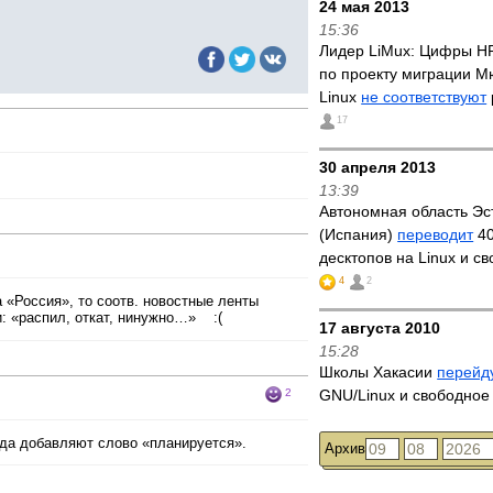
24 мая 2013
15:36
Лидер LiMux: Цифры HP 
по проекту миграции М
Linux
не соответствуют
17
30 апреля 2013
13:39
Автономная область Э
(Испания)
переводит
40
десктопов на Linux и с
4
2
 «Россия», то соотв. новостные ленты
и: «распил, откат, нинужно…» :(
17 августа 2010
15:28
Школы Хакасии
перейд
2
GNU/Linux и свободно
гда добавляют слово «планируется».
Архив