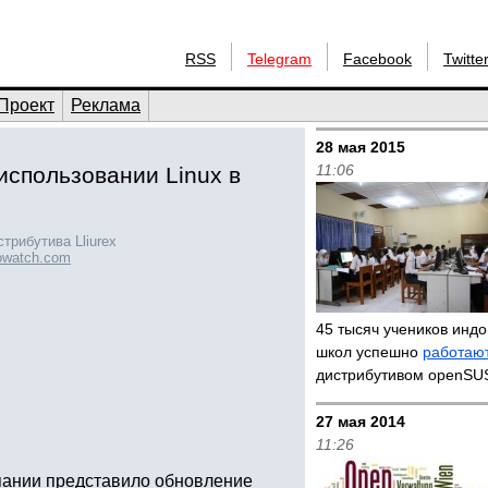
RSS
Telegram
Facebook
Twitte
Проект
Реклама
28 мая 2015
11:06
спользовании Linux в
трибутива Lliurex
rowatch.com
45 тысяч учеников инд
школ успешно
работаю
дистрибутивом openS
27 мая 2014
11:26
пании представило обновление