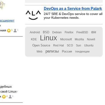
DevOps as a Service from Palark
24/7 SRE & DevOps service to cover all
your Kubernetes needs.
асширяет
о
ения
5
5
BSD
Android
Debian
Firefox
FreeBSD
IBM
Linux
KDE
Microsoft
Mozilla
Novell
Open Source
Red Hat
SCO
Sun
Ubuntu
релизы
Россия
Web
тенденции
удебных
свой Linux-
ux
4
6