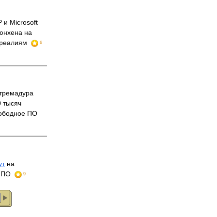
и Microsoft
юнхена на
реалиям
6
стремадура
 тысяч
вободное ПО
ут
на
е ПО
9