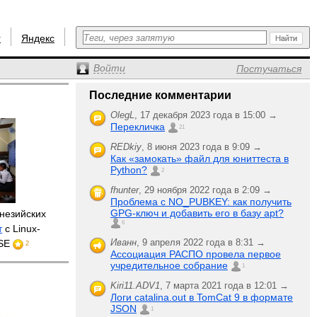
r
Яндекс
Войти
Постучаться
Последние комментарии
OlegL
,
17 декабря 2023 года в 15:00 →
Перекличка
21
REDkiy
,
8 июня 2023 года в 9:09 →
Как «замокать» файл для юниттеста в
Python?
2
fhunter
,
29 ноября 2022 года в 2:09 →
Проблема с NO_PUBKEY: как получить
GPG-ключ и добавить его в базу apt?
онезийских
6
т
с Linux-
Иванн
,
9 апреля 2022 года в 8:31 →
USE
2
Ассоциация РАСПО провела первое
учредительное собрание
1
Kiri11.ADV1
,
7 марта 2021 года в 12:01 →
Логи catalina.out в TomCat 9 в формате
JSON
1