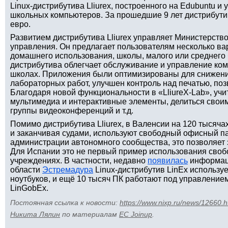
Linux-дистрибутива Lliurex, построенного на Edubuntu и
школьных компьютеров. За прошедшие 9 лет дистрибути
евро.
Развитием дистрибутива Lliurex управляет Министерств
управления. Он предлагает пользователям несколько ва
домашнего использования, школы, малого или среднего
дистрибутива облегчает обслуживание и управление к
школах. Приложения были оптимизированы для снижени
лабораторных работ, улучшен контроль над печатью, по
Благодаря новой функциональности в «LliureX-Lab», учи
мультимедиа и интерактивные элементы, делиться своим
группы видеоконференций и т.д.
Помимо дистрибутива Lliurex, в Валенсии на 120 тысяча
и заканчивая судами, используют свободный офисный пак
администрации автономного сообщества, это позволяет э
Для Испании это не первый пример использования своб
учреждениях. В частности, недавно
появилась
информаци
области
Эстремадура
Linux-дистрибутив LinEx использу
ноутбуков, и ещё 10 тысяч ПК работают под управление
LinGobEx.
Постоянная ссылка к новости:
https://www.nixp.ru/news/12660.h
Никита Лялин
по материалам
EC Joinup
.