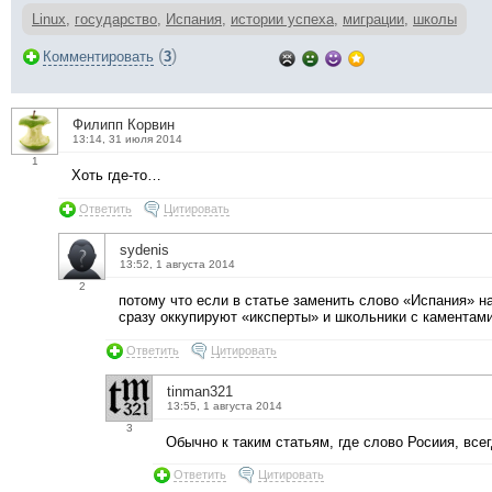
Linux
,
государство
,
Испания
,
истории успеха
,
миграции
,
школы
(
)
Комментировать
3
Филипп Корвин
13:14, 31 июля 2014
1
Хоть где-то…
Ответить
Цитировать
sydenis
13:52, 1 августа 2014
2
потому что если в статье заменить слово «Испания» на
сразу оккупируют «иксперты» и школьники с каментам
Ответить
Цитировать
tinman321
13:55, 1 августа 2014
3
Обычно к таким статьям, где слово Росиия, все
Ответить
Цитировать