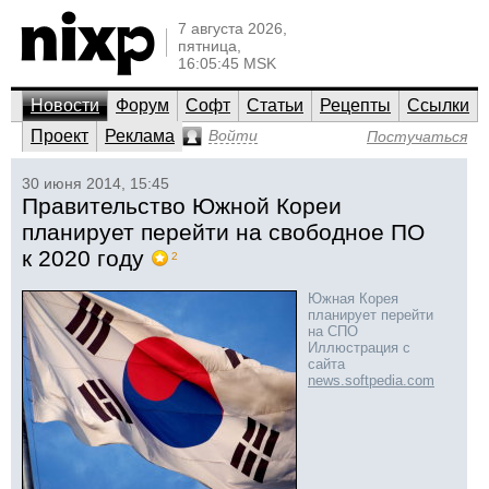
7 августа 2026,
пятница,
16:05:45 MSK
Новости
Форум
Софт
Статьи
Рецепты
Ссылки
Проект
Реклама
Войти
Постучаться
30 июня 2014, 15:45
Правительство Южной Кореи
планирует перейти на свободное ПО
к 2020 году
2
Южная Корея
планирует перейти
на СПО
Иллюстрация с
сайта
news.softpedia.com