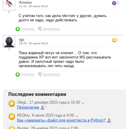
Ameise
1
21:31, 30 июня 2014
2
С учётом того, как дела обстоят у других, думать
долго не надо, надо действовать.
Ответить
Цитировать
rgo
1
22:25, 30 июня 2014
3
Пока жареный петух не клюнет… О том, что
поддержка XP вот-вот закончится MS рассказывала
давно. И пилотный проект надо было
организовывать лет пять назад.
Ответить
Цитировать
Последние комментарии
OlegL
,
17 декабря 2023 года в 15:00 →
Перекличка
21
REDkiy
,
8 июня 2023 года в 9:09 →
Как «замокать» файл для юниттеста в Python?
2
fhunter
,
29 ноября 2022 года в 2:09 →