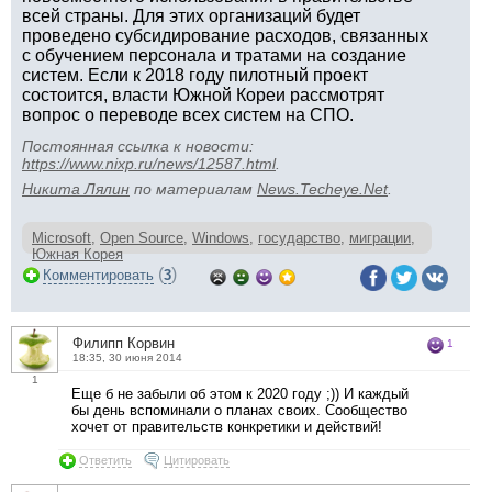
всей страны. Для этих организаций будет
проведено субсидирование расходов, связанных
с обучением персонала и тратами на создание
систем. Если к 2018 году пилотный проект
состоится, власти Южной Кореи рассмотрят
вопрос о переводе всех систем на СПО.
Постоянная ссылка к новости:
https://www.nixp.ru/news/12587.html
.
Никита Лялин
по материалам
News.Techeye.Net
.
Microsoft
,
Open Source
,
Windows
,
государство
,
миграции
,
Южная Корея
(
)
Комментировать
3
Филипп Корвин
1
18:35, 30 июня 2014
1
Еще б не забыли об этом к 2020 году ;)) И каждый
бы день вспоминали о планах своих. Сообщество
хочет от правительств конкретики и действий!
Ответить
Цитировать