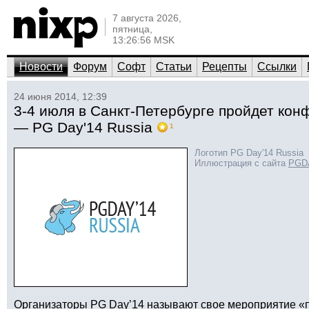
7 августа 2026,
пятница,
13:26:56 MSK
Новости
Форум
Софт
Статьи
Рецепты
Ссылки
24 июня 2014, 12:39
3-4 июля в Санкт-Петербурге пройдет кон
— PG Day'14 Russia
1
Логотип PG Day'14 Russia
Иллюстрация с сайта
PGDA
Организаторы PG Day’14 называют свое мероприятие «