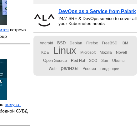
DevOps as a Service from Palark
24/7 SRE & DevOps service to cover all
your Kubernetes needs.
ится
встреча
oup
BSD
Android
Debian
Firefox
FreeBSD
IBM
Linux
KDE
Microsoft
Mozilla
Novell
Open Source
Red Hat
SCO
Sun
Ubuntu
релизы
Россия
Web
тенденции
вые
получат
ободной СУБД