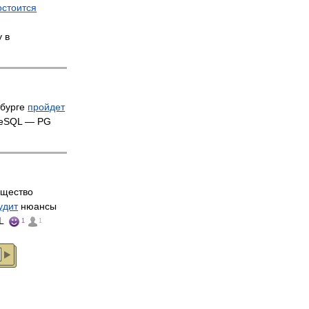
остоится
 в
рбурге
пройдет
reSQL — PG
бщество
удит
нюансы
QL
1
1