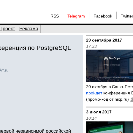
RSS
Telegram
Facebook
Twitte
Проект
Реклама
29 сентября 2017
17:33
ференция по PostgreSQL
Y.ru
20 октября в Санкт-Пет
пройдет
конференция 
(промо-код от nixp.ru)
3 июля 2017
18:14
первой независимой российской