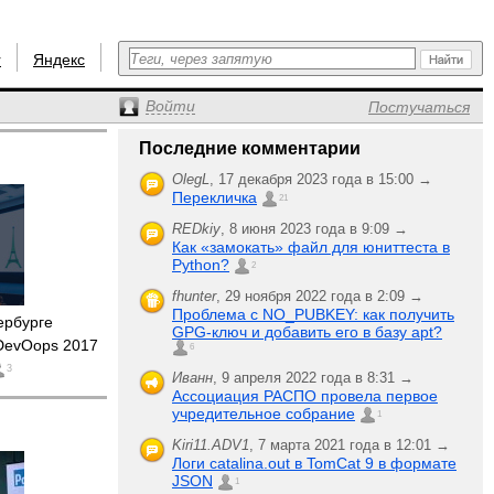
r
Яндекс
Войти
Постучаться
Последние комментарии
OlegL
,
17 декабря 2023 года в 15:00 →
Перекличка
21
REDkiy
,
8 июня 2023 года в 9:09 →
Как «замокать» файл для юниттеста в
Python?
2
fhunter
,
29 ноября 2022 года в 2:09 →
Проблема с NO_PUBKEY: как получить
ербурге
GPG-ключ и добавить его в базу apt?
DevOops 2017
6
3
Иванн
,
9 апреля 2022 года в 8:31 →
Ассоциация РАСПО провела первое
учредительное собрание
1
Kiri11.ADV1
,
7 марта 2021 года в 12:01 →
Логи catalina.out в TomCat 9 в формате
JSON
1