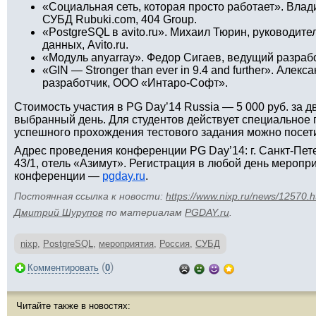
«Социальная сеть, которая просто работает». Вла
СУБД Rubuki.com, 404 Group.
«PostgreSQL в avito.ru». Михаил Тюрин, руководите
данных, Avito.ru.
«Модуль anyarray». Федор Сигаев, ведущий разрабо
«GIN — Stronger than ever in 9.4 and further». Алек
разработчик, ООО «Интаро-Софт».
Стоимость участия в PG Day’14 Russia ­— 5 000 руб. за дв
выбранный день. Для студентов действует специальное 
успешного прохождения тестового задания можно посет
Адрес проведения конференции PG Day’14: г. Санкт-Пете
43/1, отель «Азимут». Регистрация в любой день меропри
конференции —
pgday.ru
.
Постоянная ссылка к новости:
https://www.nixp.ru/news/12570.h
Дмитрий Шурупов
по материалам
PGDAY.ru
.
nixp
,
PostgreSQL
,
мероприятия
,
Россия
,
СУБД
(
)
Комментировать
0
Читайте также в новостях: