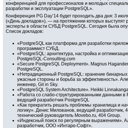
конференцией для профессионалов и молодых специал
разработки и эксплуатации PostgreSQL».
Конференция PG Day’14 будет проходить два дня: 3 июл
(«День докладов»), — на протяжении которых выступят 
эксперты в области СУБД PostgreSQL. Сегодня была оп
Список докладов:
«PostgreSQL как платформа для разработки прило
программист СУБД.
«PostgreSQL: архитектура, настройка и оптимизац
PostgreSQL-Consulting.com
«Secure PostgreSQL Deployment». Magnus Hagander
PostgreSQL.
«Нетрадиционный PostgreSQL: хранение бинарных 
ужасные стороны и борьба за эффективность». Але
инженер, Git in Sky.
«PostgreSQL System Architecture». Heikki Linnakang
«Работа со слабо-структурированными данными в P
ведущий разработчик PostgreSQL
«Как прекратить решать проблемы хранилища и нач
логику». Денис Милованов, ведущий разработчик, 4
технический руководитель Movebo.ru, 404 Group.
«Индексный поиск по регулярным выражениям». А
разработчик, ООО «Интаро-Софт».