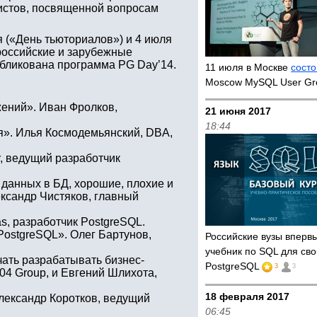
истов, посвященной вопросам
я («День тьюториалов») и 4 июля
российские и зарубежные
убликована программа PG Day’14.
11 июля в Москве
состо
Moscow MySQL User Gr
жений». Иван Фролков,
21 июня 2017
18:44
ия». Илья Космодемьянский, DBA,
, ведущий разработчик
данных в БД, хорошие, плохие и
ксандр Чистяков, главный
as, разработчик PostgreSQL.
ostgreSQL». Олег Бартунов,
Российские вузы впер
учебник по SQL для св
ать разрабатывать бизнес-
PostgreSQL
3
3
04 Group, и Евгений Шлихота,
18 февраля 2017
лександр Коротков, ведущий
06:45