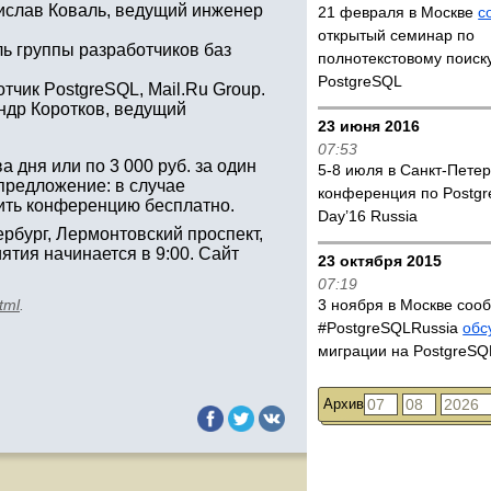
дислав Коваль, ведущий инженер
21 февраля в Москве
с
открытый семинар по
ль группы разработчиков баз
полнотекстовому поиску
PostgreSQL
тчик PostgreSQL, Mail.Ru Group.
сандр Коротков, ведущий
23 июня 2016
07:53
а дня или по 3 000 руб. за один
5-8 июля в Санкт-Пете
предложение: в случае
конференция по Postg
ить конференцию бесплатно.
Day’16 Russia
рбург, Лермонтовский проспект,
ятия начинается в 9:00. Сайт
23 октября 2015
07:19
tml
.
3 ноября в Москве соо
#PostgreSQLRussia
обс
миграции на PostgreS
Архив