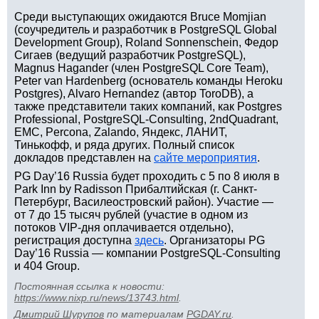
Среди выступающих ожидаются Bruce Momjian
(соучредитель и разработчик в PostgreSQL Global
Development Group), Roland Sonnenschein, Федор
Сигаев (ведущий разработчик PostgreSQL),
Magnus Hagander (член PostgreSQL Core Team),
Peter van Hardenberg (основатель команды Heroku
Postgres), Alvaro Hernandez (автор ToroDB), а
также представители таких компаний, как Postgres
Professional, PostgreSQL-Consulting, 2ndQuadrant,
EMC, Percona, Zalando, Яндекс, ЛАНИТ,
Тинькофф, и ряда других. Полный список
докладов представлен на
сайте мероприятия
.
PG Day’16 Russia будет проходить с 5 по 8 июля в
Park Inn by Radisson Прибалтийская (г. Санкт-
Петербург, Василеостровский район). Участие —
от 7 до 15 тысяч рублей (участие в одном из
потоков VIP-дня оплачивается отдельно),
регистрация доступна
здесь
. Организаторы PG
Day’16 Russia — компании PostgreSQL-Consulting
и 404 Group.
Постоянная ссылка к новости:
https://www.nixp.ru/news/13743.html
.
Дмитрий Шурупов
по материалам
PGDAY.ru
.