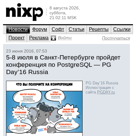
8 августа 2026,
суббота,
21:02:11 MSK
Новости
Форум
Софт
Статьи
Рецепты
Ссылки
Проект
Реклама
Войти
Постучаться
23 июня 2016, 07:53
5-8 июля в Санкт-Петербурге пройдет
конференция по PostgreSQL — PG
Day’16 Russia
PG Day’16 Russia
Иллюстрация с
сайта
PGDAY.ru