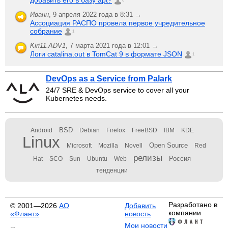
добавить его в базу apt?
6
Иванн
,
9 апреля 2022 года в 8:31 →
Ассоциация РАСПО провела первое учредительное
собрание
1
Kiri11.ADV1
,
7 марта 2021 года в 12:01 →
Логи catalina.out в TomCat 9 в формате JSON
1
DevOps as a Service from Palark
24/7 SRE & DevOps service to cover all your
Kubernetes needs.
BSD
Android
Debian
Firefox
FreeBSD
IBM
KDE
Linux
Open Source
Microsoft
Mozilla
Novell
Red
релизы
Россия
Hat
SCO
Sun
Ubuntu
Web
тенденции
Разработано в
© 2001—2026
АО
Добавить
компании
«Флант»
новость
Мои новости