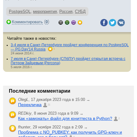
PostgreSQL
,
мероприятия
,
Россия
,
СУБД
(
)
Комментировать
0
Читайте также в новостях:
3-4 июля в Санкт-Петербурге пройдет конференция по PostgreSQL
— PG Day'14 Russia
1
24 июня 2014 г.
7 июля в Санкт-Петербурге (СПбПУ) пройдет открытая встреча с
Петром Зайцевым (Percona)
5 июля 2016 г.
Последние комментарии
OlegL
,
17 декабря 2023 года в 15:00 →
Перекличка
21
REDkiy
,
8 июня 2023 года в 9:09 →
Как «замокать» файл для юниттеста в Python?
2
fhunter
,
29 ноября 2022 года в 2:09 →
Проблема с NO_PUBKEY: как получить GPG-ключ и