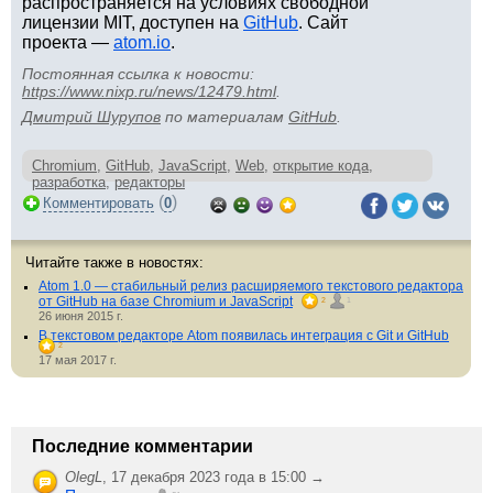
распространяется на условиях свободной
лицензии MIT, доступен на
GitHub
. Сайт
проекта —
atom.io
.
Постоянная ссылка к новости:
https://www.nixp.ru/news/12479.html
.
Дмитрий Шурупов
по материалам
GitHub
.
Chromium
,
GitHub
,
JavaScript
,
Web
,
открытие кода
,
разработка
,
редакторы
(
)
Комментировать
0
Читайте также в новостях:
Atom 1.0 — стабильный релиз расширяемого текстового редактора
от GitHub на базе Chromium и JavaScript
2
1
26 июня 2015 г.
В текстовом редакторе Atom появилась интеграция с Git и GitHub
2
17 мая 2017 г.
Последние комментарии
OlegL
,
17 декабря 2023 года в 15:00 →