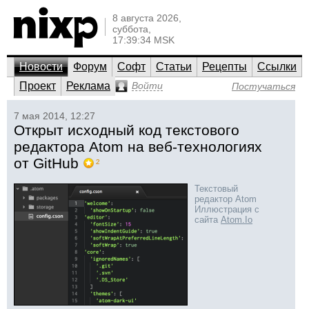
8 августа 2026,
суббота,
17:39:34 MSK
Новости
Форум
Софт
Статьи
Рецепты
Ссылки
Проект
Реклама
Войти
Постучаться
7 мая 2014, 12:27
Открыт исходный код текстового
редактора Atom на веб-технологиях
от GitHub
2
Текстовый
редактор Atom
Иллюстрация с
сайта
Atom.Io