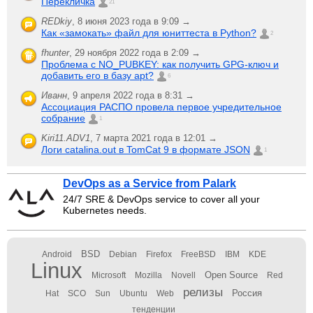
Перекличка
21
REDkiy
,
8 июня 2023 года в 9:09 →
Как «замокать» файл для юниттеста в Python?
2
fhunter
,
29 ноября 2022 года в 2:09 →
Проблема с NO_PUBKEY: как получить GPG-ключ и
добавить его в базу apt?
6
Иванн
,
9 апреля 2022 года в 8:31 →
Ассоциация РАСПО провела первое учредительное
собрание
1
Kiri11.ADV1
,
7 марта 2021 года в 12:01 →
Логи catalina.out в TomCat 9 в формате JSON
1
DevOps as a Service from Palark
24/7 SRE & DevOps service to cover all your
Kubernetes needs.
BSD
Android
Debian
Firefox
FreeBSD
IBM
KDE
Linux
Open Source
Microsoft
Mozilla
Novell
Red
релизы
Россия
Hat
SCO
Sun
Ubuntu
Web
тенденции