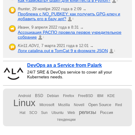
Как «замокать» файл для юниттеста в Python?
2
fhunter
,
29 ноября 2022 года в 2:09 →
Проблема с NO_PUBKEY: как получить GPG-ключ и
добавить его в базу apt?
6
Иванн
,
9 апреля 2022 года в 8:31 →
Ассоциация РАСПО провела первое учредительное
собрание
1
Kiri11.ADV1
,
7 марта 2021 года в 12:01 →
Логи catalina.out в TomCat 9 в формате JSON
1
DevOps as a Service from Palark
24/7 SRE & DevOps service to cover all your
Kubernetes needs.
BSD
Android
Debian
Firefox
FreeBSD
IBM
KDE
Linux
Open Source
Microsoft
Mozilla
Novell
Red
релизы
Россия
Hat
SCO
Sun
Ubuntu
Web
тенденции