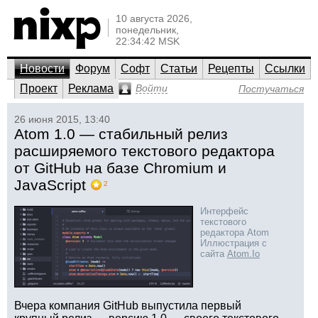
10 августа 2026,
понедельник,
22:34:42 MSK
Новости
Форум
Софт
Статьи
Рецепты
Ссылки
Проект
Реклама
Войти
Постучаться
26 июня 2015, 13:40
Atom 1.0 — стабильный релиз
расширяемого текстового редактора
от GitHub на базе Chromium и
JavaScript
2
Интерфейс
текстового
редактора Atom
Иллюстрация с
сайта
Atom.Io
Вчера компания GitHub выпустила первый