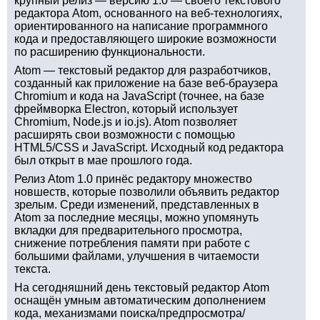
крупный релиз — версию 1.0 — своего текстового
редактора Atom, основанного на веб-технологиях,
ориентированного на написание программного
кода и предоставляющего широкие возможности
по расширению функциональности.
Atom — текстовый редактор для разработчиков,
созданный как приложение на базе веб-браузера
Chromium и кода на JavaScript (точнее, на базе
фреймворка Electron, который использует
Chromium, Node.js и io.js). Atom позволяет
расширять свои возможности с помощью
HTML5/CSS и JavaScript. Исходный код редактора
был открыт в мае прошлого года.
Релиз Atom 1.0 принёс редактору множество
новшеств, которые позволили объявить редактор
зрелым. Среди изменений, представленных в
Atom за последние месяцы, можно упомянуть
вкладки для предварительного просмотра,
снижение потребления памяти при работе с
большими файлами, улучшения в читаемости
текста.
На сегодняшний день текстовый редактор Atom
оснащён умным автоматическим дополнением
кода, механизмами поиска/предпросмотра/