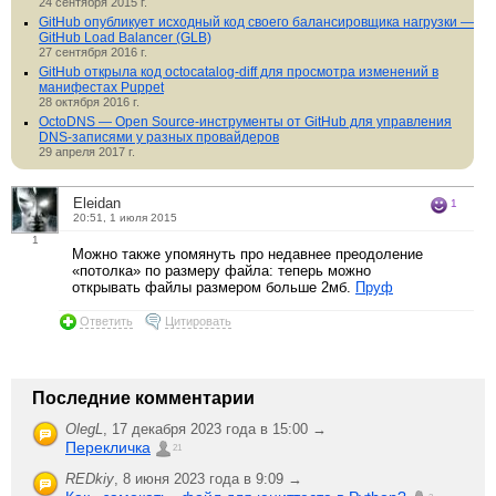
24 сентября 2015 г.
GitHub опубликует исходный код своего балансировщика нагрузки —
GitHub Load Balancer (GLB)
27 сентября 2016 г.
GitHub открыла код octocatalog-diff для просмотра изменений в
манифестах Puppet
28 октября 2016 г.
OctoDNS — Open Source-инструменты от GitHub для управления
DNS-записями у разных провайдеров
29 апреля 2017 г.
Eleidan
1
20:51, 1 июля 2015
1
Можно также упомянуть про недавнее преодоление
«потолка» по размеру файла: теперь можно
открывать файлы размером больше 2мб.
Пруф
Ответить
Цитировать
Последние комментарии
OlegL
,
17 декабря 2023 года в 15:00 →
Перекличка
21
REDkiy
,
8 июня 2023 года в 9:09 →