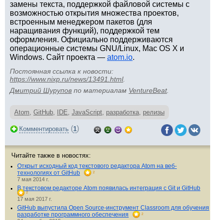
замены текста, поддержкой файловой системы с
возможностью открытия множества проектов,
встроенным менеджером пакетов (для
наращивания функций), поддержкой тем
оформления. Официально поддерживаются
операционные системы GNU/Linux, Mac OS X и
Windows. Сайт проекта —
atom.io
.
Постоянная ссылка к новости:
https://www.nixp.ru/news/13491.html
.
Дмитрий Шурупов
по материалам
VentureBeat
.
Atom
,
GitHub
,
IDE
,
JavaScript
,
разработка
,
релизы
(
)
Комментировать
1
Читайте также в новостях:
Открыт исходный код текстового редактора Atom на веб-
технологиях от GitHub
2
7 мая 2014 г.
В текстовом редакторе Atom появилась интеграция с Git и GitHub
2
17 мая 2017 г.
GitHub выпустила Open Source-инструмент Classroom для обучения
разработке программного обеспечения
2