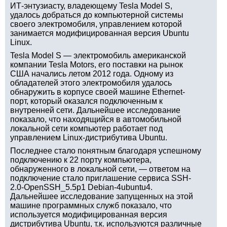
ИТ-энтузиасту, владеющему Tesla Model S,
удалось добраться до компьютерной системы
своего электромобиля, управлением которой
занимается модифицированная версия Ubuntu
Linux.
Tesla Model S — электромобиль американской
компании Tesla Motors, его поставки на рынок
США начались летом 2012 года. Одному из
обладателей этого электромобиля удалось
обнаружить в корпусе своей машине Ethernet-
порт, который оказался подключенным к
внутренней сети. Дальнейшее исследование
показало, что находящийся в автомобильной
локальной сети компьютер работает под
управлением Linux-дистрибутива Ubuntu.
Последнее стало понятным благодаря успешному
подключению к 22 порту компьютера,
обнаруженного в локальной сети, — ответом на
подключение стало приглашение сервиса SSH-
2.0-OpenSSH_5.5p1 Debian-4ubuntu4.
Дальнейшее исследование запущенных на этой
машине программных служб показало, что
используется модифицированная версия
дистрибутива Ubuntu, т.к. используются различные