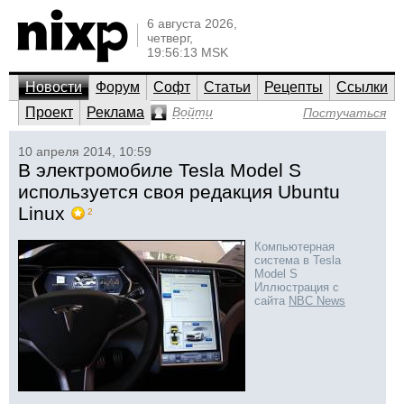
6 августа 2026,
четверг,
19:56:13 MSK
Новости
Форум
Софт
Статьи
Рецепты
Ссылки
Проект
Реклама
Войти
Постучаться
10 апреля 2014, 10:59
В электромобиле Tesla Model S
используется своя редакция Ubuntu
Linux
2
Компьютерная
система в Tesla
Model S
Иллюстрация с
сайта
NBC News