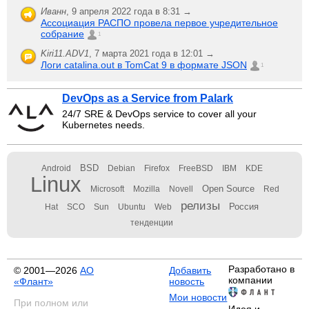
Иванн
,
9 апреля 2022 года в 8:31 →
Ассоциация РАСПО провела первое учредительное
собрание
1
Kiri11.ADV1
,
7 марта 2021 года в 12:01 →
Логи catalina.out в TomCat 9 в формате JSON
1
DevOps as a Service from Palark
24/7 SRE & DevOps service to cover all your
Kubernetes needs.
BSD
Android
Debian
Firefox
FreeBSD
IBM
KDE
Linux
Open Source
Microsoft
Mozilla
Novell
Red
релизы
Россия
Hat
SCO
Sun
Ubuntu
Web
тенденции
Разработано в
© 2001—2026
АО
Добавить
компании
«Флант»
новость
Мои новости
При полном или