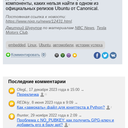
компоненты, каких нельзя найти в одном из
официальных релизов Ubuntu от Canonical.
Постоянная ссылка к новости:
https://www.nixp.ru/news/12431.html
.
Дмитрий Шурупов
по материалам
NBC News
,
Tesla
Motors Club
.
embedded
,
Linux
,
Ubuntu
,
автомобили
,
истории успеха
(
)
Комментировать
0
Последние комментарии
OlegL
,
17 декабря 2023 года в 15:00 →
Перекличка
21
REDkiy
,
8 июня 2023 года в 9:09 →
Как «замокать» файл для юниттеста в Python?
2
fhunter
,
29 ноября 2022 года в 2:09 →
Проблема с NO_PUBKEY: как получить GPG-ключ и
добавить его в базу apt?
6