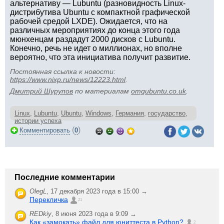
альтернативу — Lubuntu (разновидность Linux-
дистрибутива Ubuntu с компактной графической
рабочей средой LXDE). Ожидается, что на
различных мероприятиях до конца этого года
мюнхенцам раздадут 2000 дисков с Lubuntu.
Конечно, речь не идет о миллионах, но вполне
вероятно, что эта инициатива получит развитие.
Постоянная ссылка к новости:
https://www.nixp.ru/news/12223.html
.
Дмитрий Шурупов
по материалам
omgubuntu.co.uk
.
Linux
,
Lubuntu
,
Ubuntu
,
Windows
,
Германия
,
государство
,
истории успеха
(
)
Комментировать
0
Последние комментарии
OlegL
,
17 декабря 2023 года в 15:00 →
Перекличка
21
REDkiy
,
8 июня 2023 года в 9:09 →
Как «замокать» файл для юниттеста в Python?
2