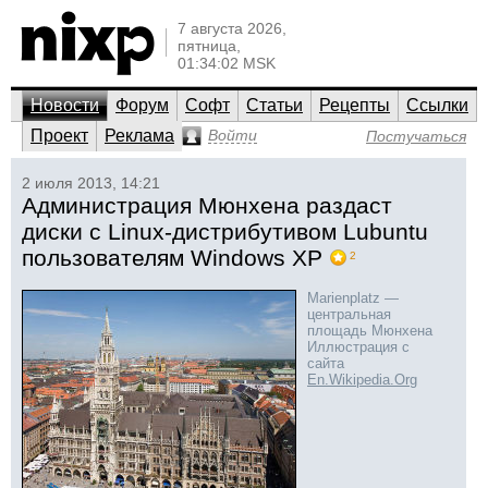
7 августа 2026,
пятница,
01:34:02 MSK
Новости
Форум
Софт
Статьи
Рецепты
Ссылки
Проект
Реклама
Войти
Постучаться
2 июля 2013, 14:21
Администрация Мюнхена раздаст
диски с Linux-дистрибутивом Lubuntu
пользователям Windows XP
2
Marienplatz —
центральная
площадь Мюнхена
Иллюстрация с
сайта
En.Wikipedia.Org