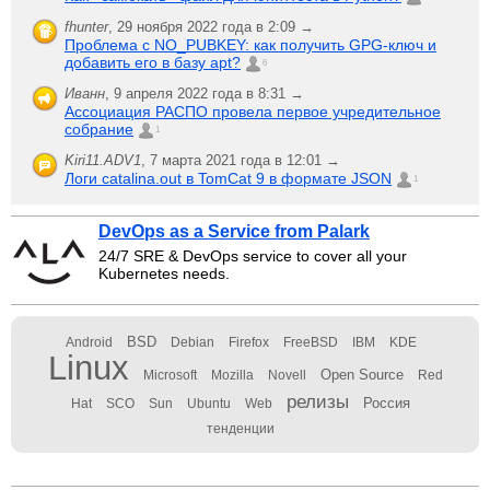
fhunter
,
29 ноября 2022 года в 2:09 →
Проблема с NO_PUBKEY: как получить GPG-ключ и
добавить его в базу apt?
6
Иванн
,
9 апреля 2022 года в 8:31 →
Ассоциация РАСПО провела первое учредительное
собрание
1
Kiri11.ADV1
,
7 марта 2021 года в 12:01 →
Логи catalina.out в TomCat 9 в формате JSON
1
DevOps as a Service from Palark
24/7 SRE & DevOps service to cover all your
Kubernetes needs.
BSD
Android
Debian
Firefox
FreeBSD
IBM
KDE
Linux
Open Source
Microsoft
Mozilla
Novell
Red
релизы
Россия
Hat
SCO
Sun
Ubuntu
Web
тенденции