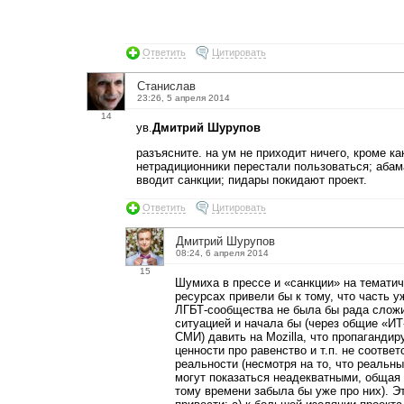
Ответить
Цитировать
Станислав
23:26, 5 апреля 2014
14
ув.
Дмитрий Шурупов
разъясните. на ум не приходит ничего, кроме ка
нетрадиционники перестали пользоваться; абам
вводит санкции; пидары покидают проект.
Ответить
Цитировать
Дмитрий Шурупов
08:24, 6 апреля 2014
15
Шумиха в прессе и «санкции» на темати
ресурсах привели бы к тому, что часть у
ЛГБТ-сообщества не была бы рада слож
ситуацией и начала бы (через общие «ИТ
СМИ) давить на Mozilla, что пропаганди
ценности про равенство и т.п. не соотве
реальности (несмотря на то, что реальн
могут показаться неадекватными, общая 
тому времени забыла бы уже про них). Э