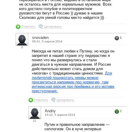
не осталось места для нормальных мужиков. Всех
кого достало голубое и политкорректное
руковотство бегут в Россию )) думаю в нашем
Сколково для умной головы место найдется )))
Ответить
Цитировать
snovaden
1
09:41, 5 апреля 2014
9
Никогда не питал любви к Путину, но когда он
запретил в нашей стране эту пидерастию я
понял что мы развернулись и стали
двигаться в нужном направлении. И Россия
действительно может стать домом для
«мозгов» с традиционными ценностями.
Для
любителей пощекотать нервы можно
просветиться например про норвегию, там
интересная версия про брейвика и его мотиве
преступления.
Ответить
Цитировать
Andriy
2
15:10, 5 апреля 2014
11
Путин и правильное направление —
силлогизм. Он в куче интервью