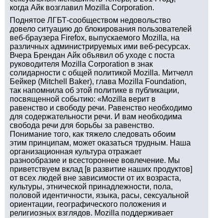
когда Айк возглавил Mozilla Corporation.
Поднятое ЛГБТ-сообществом недовольство
довело ситуацию до блокирования пользователей
веб-браузера Firefox, выпускаемого Mozilla, на
различных администрируемых ими веб-ресурсах.
Вчера Брендан Айк объявил об уходе с поста
руководителя Mozilla Corporation в знак
солидарности с общей политикой Mozilla. Митчелл
Бейкер (Mitchell Baker), глава Mozilla Foundation,
так напомнила об этой политике в публикации,
посвященной событию: «Mozilla верит в
равенство и свободу речи. Равенство необходимо
для содержательности речи. И вам необходима
свобода речи для борьбы за равенство.
Понимание того, как тяжело следовать обоим
этим принципам, может оказаться трудным. Наша
организационная культура отражает
разнообразие и всестороннее вовлечение. Мы
приветствуем вклад [в развитие наших продуктов]
от всех людей вне зависимости от их возраста,
культуры, этнической принадлежности, пола,
половой идентичности, языка, расы, сексуальной
ориентации, географического положения и
религиозных взглядов. Mozilla поддерживает