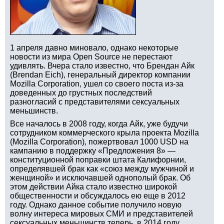
1 апреля давно миновало, однако некоторые
новости из мира Open Source не перестают
удивлять. Вчера стало известно, что Брендан Айк
(Brendan Eich), генеральный директор компании
Mozilla Corporation, ушел со своего поста из-за
доведенных до грустных последствий
разногласий с представителями сексуальных
меньшинств.
Все началось в 2008 году, когда Айк, уже будучи
сотрудником коммерческого крыла проекта Mozilla
(Mozilla Corporation), пожертвовал 1000 USD на
кампанию в поддержку «Предложения 8» —
конституционной поправки штата Калифорнии,
определявшей брак как «союз между мужчиной и
женщиной» и исключавшей однополый брак. Об
этом действии Айка стало известно широкой
общественности и обсуждалось ею еще в 2012
году. Однако данное событие получило новую
волну интереса мировых СМИ и представителей
сексуальных меньшинств теперь, в 2014 году,