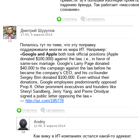
привести: а) к большей изоляции проекта,
падению бренда. Так работает «массово
сознание».
Ответить
Цитировать
Дмитрий Шурупов
17:50, 5 апреля 2014
13
Попалось тут по теме, что эту поправку
поддерживали многие из мира ИТ. Например::
«
Google and Apple
both took official positions (Apple
donated $100,000) against the law, i.e., in favor of
same-sex marriage. Google’s Larry Page donated
$40,000 to the campaign against the law before he
became the company’s CEO, and his co-founder
Sergey Brin donated $100,000. Even without their
donations, Google employees predominantly opposed
Prop 8. Other prominent executives and founders like
Sheryl Sandberg, Jerry Yang, and Pierre Omidyar
signed a public letter opposing the law.»
—
http://qz.com/195778
Ответить
Цитировать
Andriy
11:58, 8 апреля 2014
18
Как вижу в ИТ-компаниях остался какой-то адекват.