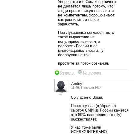
Уверен что и в Сколково ничего
не делается лишь потому, что
люди просто нихуя не знают и
не компетентны, хорошо знают
как распилить а не как
заработать.
Про Лукашенко согласен, есть
такое выражение не
популярное нынче, что
слабость России в её
многонациональности, у
белорусов не так.
простите за поток сознания.
Ответить
Цитировать
Andriy
11:48, 8 апреля 2014
17
Согласен с Вами.
Просто у нас (в Украине)
смотря СМИ из России кажется
что 80% населения его (Пу)
обожествляет.
У нас тоже были
ИСКЛЮЧИТЕЛЬНО