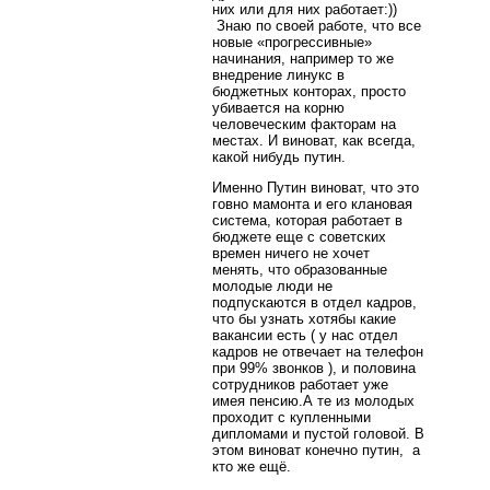
них или для них работает:))
Знаю по своей работе, что все
новые «прогрессивные»
начинания, например то же
внедрение линукс в
бюджетных конторах, просто
убивается на корню
человеческим факторам на
местах. И виноват, как всегда,
какой нибудь путин.
Именно Путин виноват, что это
говно мамонта и его клановая
система, которая работает в
бюджете еще с советских
времен ничего не хочет
менять, что образованные
молодые люди не
подпускаются в отдел кадров,
что бы узнать хотябы какие
вакансии есть ( у нас отдел
кадров не отвечает на телефон
при 99% звонков ), и половина
сотрудников работает уже
имея пенсию.А те из молодых
проходит с купленными
дипломами и пустой головой. В
этом виноват конечно путин, а
кто же ещё.