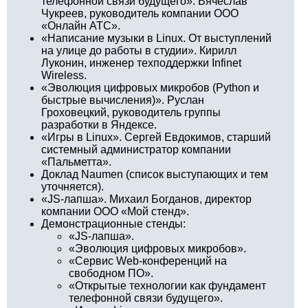
телефонной связи будущего». Вячеслав
Чукреев, руководитель компании ООО
«Онлайн АТС».
«Написание музыки в Linux. От выступлений
на улице до работы в студии». Кирилл
Луконин, инженер техподдержки Infinet
Wireless.
«Эволюция цифровых микробов (Python и
быстрые вычисления)». Руслан
Гроховецкий, руководитель группы
разработки в Яндексе.
«Игры в Linux». Сергей Евдокимов, старший
системный администратор компании
«Пальметта».
Доклад Naumen (список выступающих и тем
уточняется).
«JS-лапша». Михаил Богданов, директор
компании ООО «Мой стенд».
Демонстрационные стенды:
«JS-лапша».
«Эволюция цифровых микробов».
«Сервис Web-конференций на
свободном ПО».
«Открытые технологии как фундамент
телефонной связи будущего».