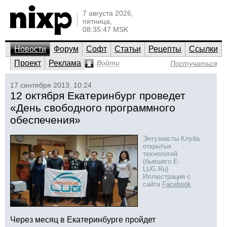
7 августа 2026,
пятница,
08:35:47 MSK
Новости
Форум
Софт
Статьи
Рецепты
Ссылки
Проект
Реклама
Войти
Постучаться
17 сентября 2013, 10:24
12 октября Екатеринбург проведет
«День свободного программного
обеспечения»
Энтузиасты Клуба
открытых
технологий
(бывшего E-
LUG.Ru)
Иллюстрация с
сайта
Facebook
Через месяц в Екатеринбурге пройдет