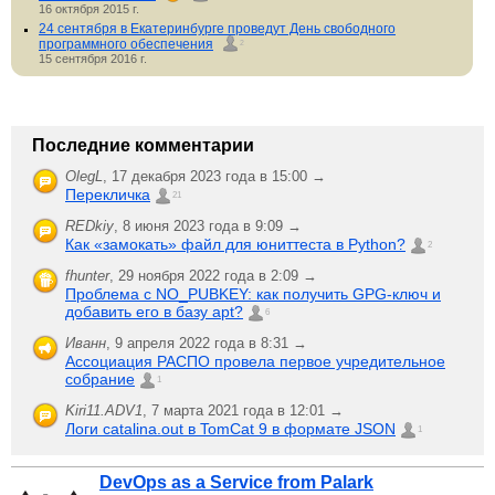
16 октября 2015 г.
24 сентября в Екатеринбурге проведут День свободного
программного обеспечения
2
15 сентября 2016 г.
Последние комментарии
OlegL
,
17 декабря 2023 года в 15:00 →
Перекличка
21
REDkiy
,
8 июня 2023 года в 9:09 →
Как «замокать» файл для юниттеста в Python?
2
fhunter
,
29 ноября 2022 года в 2:09 →
Проблема с NO_PUBKEY: как получить GPG-ключ и
добавить его в базу apt?
6
Иванн
,
9 апреля 2022 года в 8:31 →
Ассоциация РАСПО провела первое учредительное
собрание
1
Kiri11.ADV1
,
7 марта 2021 года в 12:01 →
Логи catalina.out в TomCat 9 в формате JSON
1
DevOps as a Service from Palark