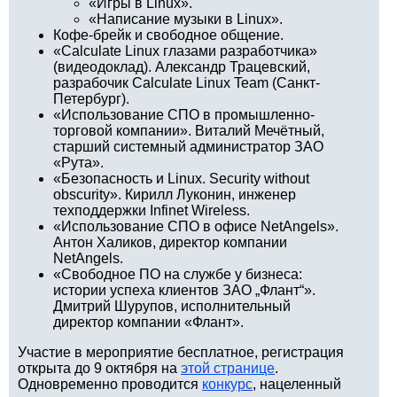
«Игры в Linux».
«Написание музыки в Linux».
Кофе-брейк и свободное общение.
«Calculate Linux глазами разработчика»
(видеодоклад). Александр Трацевский,
разрабочик Calculate Linux Team (Санкт-
Петербург).
«Использование СПО в промышленно-
торговой компании». Виталий Мечётный,
старший системный администратор ЗАО
«Рута».
«Безопасность и Linux. Security without
obscurity». Кирилл Луконин, инженер
техподдержки Infinet Wireless.
«Использование СПО в офисе NetAngels».
Антон Халиков, директор компании
NetAngels.
«Свободное ПО на службе у бизнеса:
истории успеха клиентов ЗАО „Флант“».
Дмитрий Шурупов, исполнительный
директор компании «Флант».
Участие в мероприятие бесплатное, регистрация
открыта до 9 октября на
этой странице
.
Одновременно проводится
конкурс
, нацеленный