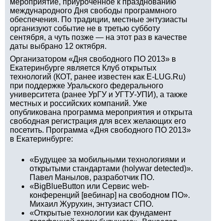
мероприятие, приуроченное к празднованию
международного Дня свободы программного
обеспечения. По традиции, местные энтузиасты
организуют событие не в третью субботу
сентября, а чуть позже — на этот раз в качестве
даты выбрано 12 октября.
Организатором «Дня свободного ПО 2013» в
Екатеринбурге является Клуб открытых
технологий (КОТ, ранее известен как E-LUG.Ru)
при поддержке Уральского федерального
университета (ранее УрГУ и УГТУ-УПИ), а также
местных и российских компаний. Уже
опубликована программа мероприятия и открыта
свободная регистрация для всех желающих его
посетить. Программа «Дня свободного ПО 2013»
в Екатеринбурге:
«Будущее за мобильными технологиями и
открытыми стандартами (holywar detected)».
Павел Манылов, разработчик ПО.
«BigBlueButton или Сервис web-
конференций [вебинар] на свободном ПО».
Михаил Журухин, энтузиаст СПО.
«Открытые технологии как фундамент