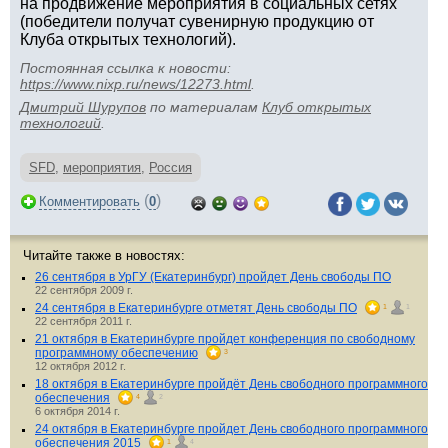
на продвижение мероприятия в социальных сетях
(победители получат сувенирную продукцию от
Клуба открытых технологий).
Постоянная ссылка к новости:
https://www.nixp.ru/news/12273.html
.
Дмитрий Шурупов
по материалам
Клуб открытых
технологий
.
SFD
,
мероприятия
,
Россия
(
)
Комментировать
0
Читайте также в новостях:
26 сентября в УрГУ (Екатеринбург) пройдет День свободы ПО
22 сентября 2009 г.
24 сентября в Екатеринбурге отметят День свободы ПО
1
1
22 сентября 2011 г.
21 октября в Екатеринбурге пройдет конференция по свободному
программному обеспечению
3
12 октября 2012 г.
18 октября в Екатеринбурге пройдёт День свободного программного
обеспечения
4
2
6 октября 2014 г.
24 октября в Екатеринбурге пройдет День свободного программного
обеспечения 2015
1
4