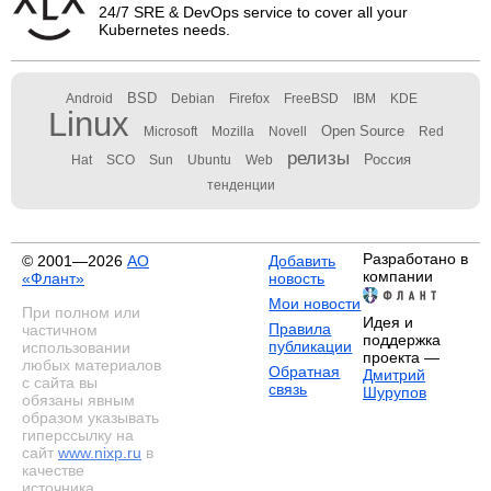
24/7 SRE & DevOps service to cover all your
Kubernetes needs.
BSD
Android
Debian
Firefox
FreeBSD
IBM
KDE
Linux
Open Source
Microsoft
Mozilla
Novell
Red
релизы
Россия
Hat
SCO
Sun
Ubuntu
Web
тенденции
Разработано в
© 2001—2026
АО
Добавить
компании
«Флант»
новость
Мои новости
При полном или
Идея и
Правила
частичном
поддержка
публикации
использовании
проекта —
любых материалов
Обратная
Дмитрий
с сайта вы
связь
Шурупов
обязаны явным
образом указывать
гиперссылку на
сайт
www.nixp.ru
в
качестве
источника.