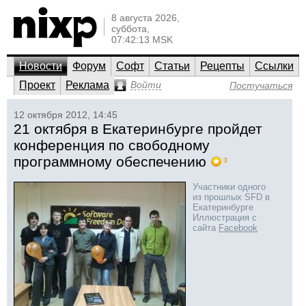
8 августа 2026,
суббота,
07:42:13 MSK
Новости
Форум
Софт
Статьи
Рецепты
Ссылки
Проект
Реклама
Войти
Постучаться
12 октября 2012, 14:45
21 октября в Екатеринбурге пройдет
конференция по свободному
программному обеспечению
3
Участники одного
из прошлых SFD в
Екатеринбурге
Иллюстрация с
сайта
Facebook