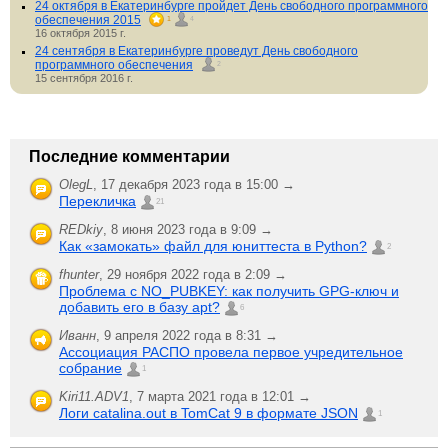
24 октября в Екатеринбурге пройдет День свободного программного
обеспечения 2015
1
4
16 октября 2015 г.
24 сентября в Екатеринбурге проведут День свободного
программного обеспечения
2
15 сентября 2016 г.
Последние комментарии
OlegL
,
17 декабря 2023 года в 15:00 →
Перекличка
21
REDkiy
,
8 июня 2023 года в 9:09 →
Как «замокать» файл для юниттеста в Python?
2
fhunter
,
29 ноября 2022 года в 2:09 →
Проблема с NO_PUBKEY: как получить GPG-ключ и
добавить его в базу apt?
6
Иванн
,
9 апреля 2022 года в 8:31 →
Ассоциация РАСПО провела первое учредительное
собрание
1
Kiri11.ADV1
,
7 марта 2021 года в 12:01 →
Логи catalina.out в TomCat 9 в формате JSON
1