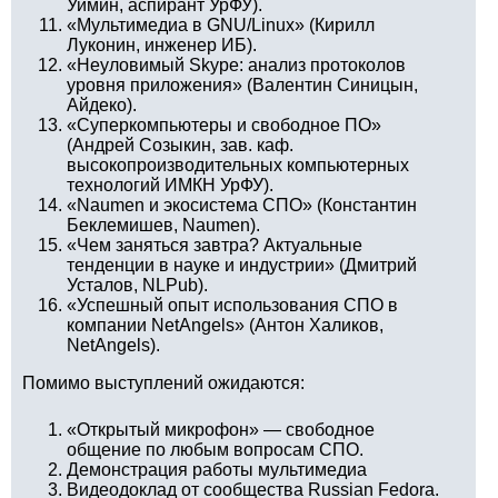
Уймин, аспирант УрФУ).
«Мультимедиа в GNU/Linux» (Кирилл
Луконин, инженер ИБ).
«Неуловимый Skype: анализ протоколов
уровня приложения» (Валентин Синицын,
Айдеко).
«Суперкомпьютеры и свободное ПО»
(Андрей Созыкин, зав. каф.
высокопроизводительных компьютерных
технологий ИМКН УрФУ).
«Naumen и экосистема СПО» (Константин
Беклемишев, Naumen).
«Чем заняться завтра? Актуальные
тенденции в науке и индустрии» (Дмитрий
Усталов, NLPub).
«Успешный опыт использования СПО в
компании NetAngels» (Антон Халиков,
NetAngels).
Помимо выступлений ожидаются:
«Открытый микрофон» — свободное
общение по любым вопросам СПО.
Демонстрация работы мультимедиа
Видеодоклад от сообщества Russian Fedora.