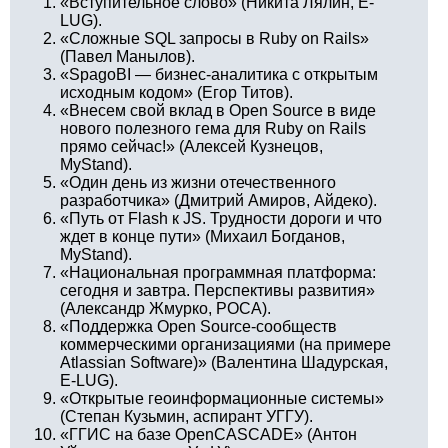
«Вступительное слово» (Никита Лялин, E-
LUG).
«Сложные SQL запросы в Ruby on Rails»
(Павел Манылов).
«SpagoBI — бизнес-аналитика с открытым
исходным кодом» (Егор Титов).
«Внесем свой вклад в Open Source в виде
нового полезного гема для Ruby on Rails
прямо сейчас!» (Алексей Кузнецов,
MyStand).
«Один день из жизни отечественного
разработчика» (Дмитрий Амиров, Айдеко).
«Путь от Flash к JS. Трудности дороги и что
ждет в конце пути» (Михаил Богданов,
MyStand).
«Национальная программная платформа:
сегодня и завтра. Перспективы развития»
(Александр Жмурко, РОСА).
«Поддержка Open Source-сообществ
коммерческими организациями (на примере
Atlassian Software)» (Валентина Шадурская,
E-LUG).
«Открытые геоинформационные системы»
(Степан Кузьмин, аспирант УГГУ).
«ГГИС на базе OpenCASCADE» (Антон