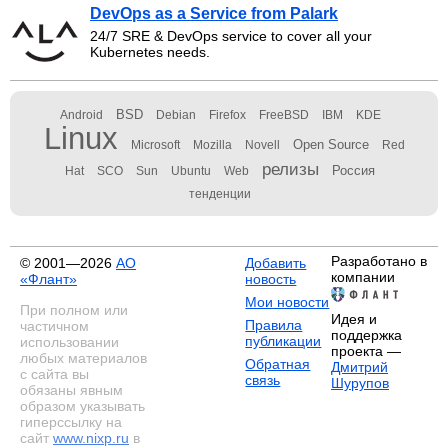
DevOps as a Service from Palark
24/7 SRE & DevOps service to cover all your
Kubernetes needs.
BSD
Android
Debian
Firefox
FreeBSD
IBM
KDE
Linux
Open Source
Microsoft
Mozilla
Novell
Red
релизы
Россия
Hat
SCO
Sun
Ubuntu
Web
тенденции
Разработано в
© 2001—2026
АО
Добавить
компании
«Флант»
новость
Мои новости
При полном или
Идея и
Правила
частичном
поддержка
публикации
использовании
проекта —
любых материалов
Обратная
Дмитрий
с сайта вы
связь
Шурупов
обязаны явным
образом указывать
гиперссылку на
сайт
www.nixp.ru
в