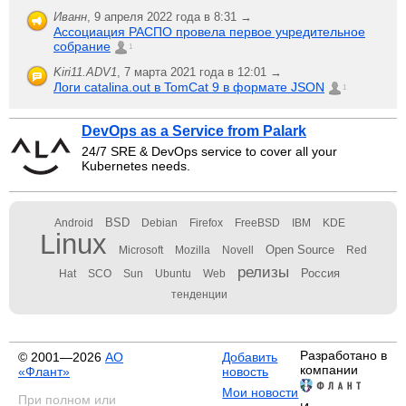
Иванн
,
9 апреля 2022 года в 8:31 →
Ассоциация РАСПО провела первое учредительное
собрание
1
Kiri11.ADV1
,
7 марта 2021 года в 12:01 →
Логи catalina.out в TomCat 9 в формате JSON
1
DevOps as a Service from Palark
24/7 SRE & DevOps service to cover all your
Kubernetes needs.
BSD
Android
Debian
Firefox
FreeBSD
IBM
KDE
Linux
Open Source
Microsoft
Mozilla
Novell
Red
релизы
Россия
Hat
SCO
Sun
Ubuntu
Web
тенденции
Разработано в
© 2001—2026
АО
Добавить
компании
«Флант»
новость
Мои новости
При полном или