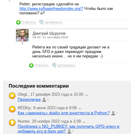
1
Ребят, регистрацию сделайте на
http://www.softwarefreedomday.org/?
Чтобы было как
положено? а?
Ответить
Цитировать
Дмитрий Шурупов
04:32, 21 сентября 2016
2
Ребята же по своей традиции делают не в
день SFD и даже переводят праздник
несколько иначе… но я им передам :-)
Ответить
Цитировать
Последние комментарии
OlegL
,
17 декабря 2023 года в 15:00 →
Перекличка
21
REDkiy
,
8 июня 2023 года в 9:09 →
Как «замокать» файл для юниттеста в Python?
2
fhunter
,
29 ноября 2022 года в 2:09 →
Проблема с NO_PUBKEY: как получить GPG-ключ и
добавить его в базу apt?
6