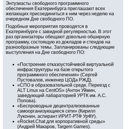
Энтузиасты свободного программного
обеспечения Екатеринбурга приглашают всех
желающих присоединиться к ним через неделю на
очередном Дне свободного ПО.
Подобные мероприятия проводятся в
Екатеринбурге с завидной регулярностью. В этот
раз организаторы обещают довольно обширную
программу, состоящую из докладов и стендов на
разнообразные темы. Запланированы следующие
выступления на Дне свободного ПО:
«Построение отказоустойчивой виртуальной
инфраструктуры на базе открытого
программного обеспечения» (Сергей
Пустовалов, инженер ЦОДа РЖД).
«СПО в образовательной среде. Переезд с
ALT Linux на CentOS» (Антон Уймин,
заведующий лабараторией УРТК им. А.С.
Попова).
«Беспроводные децентрализованные
самоорганизующиеся сети» (Кирилл
Луконин, аспирант ИРИТ-РТФ УрФУ).
«Rocket.Сhat для корпоративной среды»
(Андрей Макаров, Targem Games).