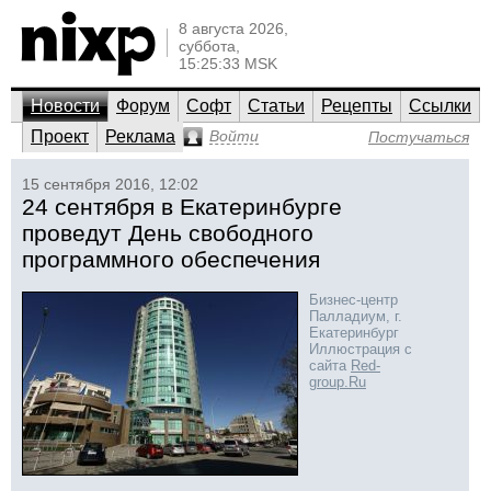
8 августа 2026,
суббота,
15:25:33 MSK
Новости
Форум
Софт
Статьи
Рецепты
Ссылки
Проект
Реклама
Войти
Постучаться
15 сентября 2016, 12:02
24 сентября в Екатеринбурге
проведут День свободного
программного обеспечения
Бизнес-центр
Палладиум, г.
Екатеринбург
Иллюстрация с
сайта
Red-
group.Ru