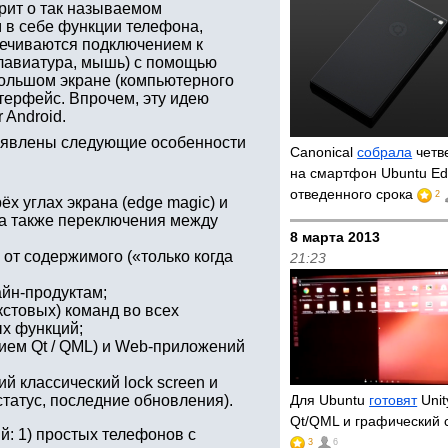
орит о так называемом
 в себе функции телефона,
печиваются подключением к
лавиатура, мышь) с помощью
большом экране (компьютерного
терфейс. Впрочем, эту идею
 Android.
аявлены следующие особенности
Canonical
собрала
четв
на смартфон Ubuntu Ed
отведенного срока
2
х углах экрана (edge magic) и
 а также переключения между
8 марта 2013
от содержимого («только когда
21:23
айн-продуктам;
стовых) команд во всех
х функций;
ием Qt / QML) и Web-приложений
й классический lock screen и
атус, последние обновления).
Для Ubuntu
готовят
Unit
Qt/QML и графический 
й: 1) простых телефонов с
3
6