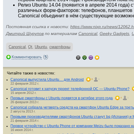
Релиз Ubuntu 14.04 (появится в апреле 2014 года) 
различных форм-факторов: телефонов, планшетов 
Canonical объединит в нём существующие возможнос
Постоянная ссылка к новости:
https://www.nixp.ru/news/12062.h
Дмитрий Шурупов
по материалам
Canonical
,
Geeky Gadgets
,
U
Canonical
,
Qt
,
Ubuntu
,
смартфоны
(
)
Комментировать
5
Читайте также в новостях:
Canonical выпустила Ubuntu… для Android
8
6
22 февраля 2012 г.
Canonical готовит к запуску проект телефонной ОС — Ubuntu Phone?
15 апреля 2012 г.
Первые смартфоны с Ubuntu появятся в октябре этого года
4
1
26 февраля 2013 г.
Canonical собрала четверть средств на смартфон Ubuntu Edge за треть
2 августа 2013 г.
Первыми производителями смартфонов Ubuntu станут bq (Испания) и M
21 февраля 2014 г.
Первое устройство с Ubuntu Phone от компании Meizu было показано на
16 июня 2014 г.