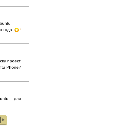
buntu
го года
4
ску проект
tu Phone?
untu… для