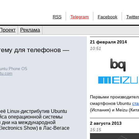
RSS
Telegram
Facebook
Twitte
Проект
Реклама
21 февраля 2014
10:51
тему для телефонов —
untu Phone OS
tu.com
Первыми производите
смартфонов Ubuntu
ста
(Испания) и Meizu (Кит
её Linux-дистрибутив Ubuntu
йса операционной системы
и дни на международной
2 августа 2013
ectronics Show) в Лас-Вегасе
15:15