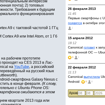
 потенциальным интересом
ронная почта); 2) топовых
26 февраля 2013
жности. Требования к будущим
ормального функционирования
11:45
Первые смартфоны с U
появятся
в октябре это
tex A9 с тактовой частотой 1 ГГц
1
ortex A9 или Intel Atom, от 1 Гб
15 апреля 2012
18:12
Canonical
готовит
к запу
телефонной ОС — Ubun
6
1
 на рабочем прототипе
я) проходят на CES 2013 в Лас-
nical на
YouTube
, а российский
22 февраля 2012
переведённый на русский язык
11:13
tleworth).
Canonical
выпустила
Ub
droid-смартфона Galaxy Nexus с
Android
8
6
тить в конце февраля.
(К слову,
ллельно с Ubuntu Phone OS:
d-смартфонов ожидаются в этом
Архив
нем квартале 2013 года или
 уточняются.