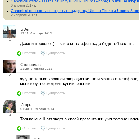
Canonical отказывается от Unity 8, Mir и Ubuntu Phone; Ubuntu Deskto
6 апреля 2017 г.
Canonical полностью прекратит поддержку Ubuntu Phone и Ubuntu Store
25 апреля 2017 г.
SDen
17:11, 9 января 2013
1
Даже интересно :)… как раз телефон надо будет обновлять
Ответить
Цитировать
Станислав
23:28, 9 января 2013
2
жду не только хорошей операционки, но и мощного телефона,
монитору. посмотрим- купим- оценим.
Ответить
Цитировать
Игорь
01:30, 10 января 2013
3
Только мне Шаттлворт в своей презентации убунтофона напо
Ответить
Цитировать