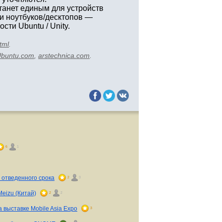
станет единым для устройств
и ноутбуков/десктопов —
ти Ubuntu / Unity.
tml
.
buntu.com
,
arstechnica.com
.
6
1
 отведенного срока
2
3
eizu (Китай)
2
2
 выставке Mobile Asia Expo
3