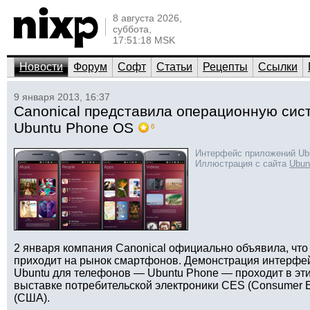
8 августа 2026,
суббота,
17:51:18 MSK
Новости
Форум
Софт
Статьи
Рецепты
Ссылки
9 января 2013, 16:37
Canonical представила операционную сис
Ubuntu Phone OS
6
Интерфейс приложений Ub
Иллюстрация с сайта
Ubun
2 января компания Canonical официально объявила, что 
приходит на рынок смартфонов. Демонстрация интерфе
Ubuntu для телефонов — Ubuntu Phone — проходит в эт
выставке потребительской электроники CES (Consumer El
(США).