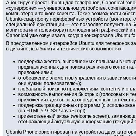
Анонсируя проект Ubuntu для телефонов, Canonical гов
«суперфоне» — универсальном устройстве, сочетающим
компьютера и тонкого клиента. Такие возможности обес
Ubuntu-смартфону периферийных устройств (монитор, к
специальной док-станции — это позволяет получить на 
монитора или телевизора) полноценный графический ин
Canonical уже озвучивала, когда анонсировала Ubuntu for
В представленном интерфейсе Ubuntu для телефонов з
в дизайне, юзабилити и технических возможностях:
поддержка жестов, выполняемых пальцами в четырё
предназначенных для поиска различного контента,
приложениями;
отображение элементов управления в зависимости 
они нужны пользователю»);
глобальный поиск по приложениям, контенту и онл
возможность выполнения быстрых (голосовых и тек
приложениях для вызова определённых контекстны
поддержка традиционных программ (с использован
(на HTML 5 / CSS / JavaScript);
приветственный экран (welcome screen), заменяющи
отображающий актуальную информацию (текущий ст
Ubuntu Phone ориентирован на устройства двух категори