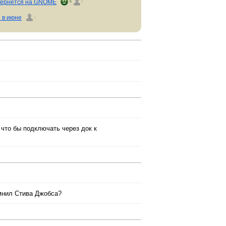
p вернётся на GNOME
5
5
 в июне
1
 что бы подключать через док к
мнил Стива Джобса?