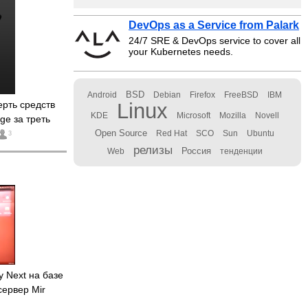
DevOps as a Service from Palark
24/7 SRE & DevOps service to cover all
your Kubernetes needs.
BSD
Android
Debian
Firefox
FreeBSD
IBM
ерть средств
Linux
KDE
Microsoft
Mozilla
Novell
ge за треть
Open Source
Red Hat
SCO
Sun
Ubuntu
3
релизы
Россия
Web
тенденции
y Next на базе
сервер Mir