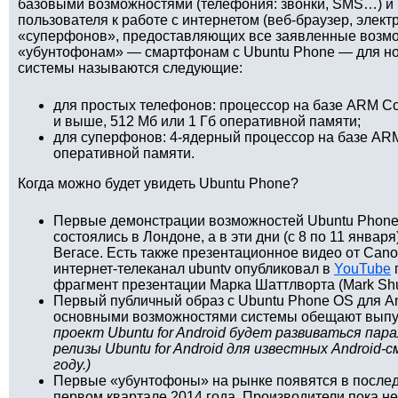
базовыми возможностями (телефония: звонки, SMS…) и
пользователя к работе с интернетом (веб-браузер, элект
«суперфонов», предоставляющих все заявленные возмо
«убунтофонам» — смартфонам с Ubuntu Phone — для н
системы называются следующие:
для простых телефонов: процессор на базе ARM Cor
и выше, 512 Мб или 1 Гб оперативной памяти;
для суперфонов: 4-ядерный процессор на базе ARM C
оперативной памяти.
Когда можно будет увидеть Ubuntu Phone?
Первые демонстрации возможностей Ubuntu Phone
состоялись в Лондоне, а в эти дни (с 8 по 11 январ
Вегасе. Есть также презентационное видео от Cano
интернет-телеканал ubuntv опубликовал в
YouTube
фрагмент презентации Марка Шаттлворта (Mark Shut
Первый публичный образ с Ubuntu Phone OS для An
основными возможностями системы обещают выпус
проект Ubuntu for Android будет развиваться пара
релизы Ubuntu for Android для известных Androi
году.)
Первые «убунтофоны» на рынке появятся в послед
первом квартале 2014 года. Производители пока не