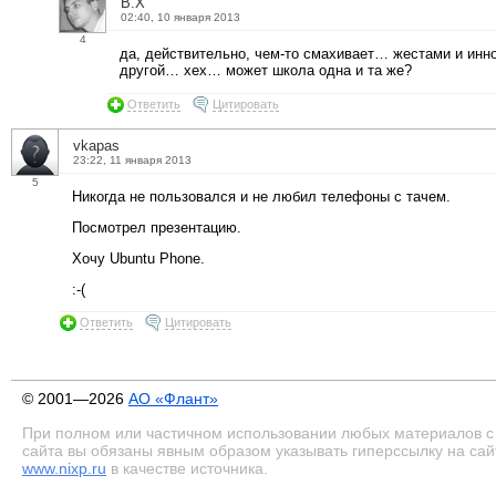
B.X
02:40, 10 января 2013
4
да, действительно, чем-то смахивает… жестами и ин
другой… хех… может школа одна и та же?
Ответить
Цитировать
vkapas
23:22, 11 января 2013
5
Никогда не пользовался и не любил телефоны с тачем.
Посмотрел презентацию.
Хочу Ubuntu Phone.
:-(
Ответить
Цитировать
© 2001—2026
АО «Флант»
При полном или частичном использовании любых материалов с
сайта вы обязаны явным образом указывать гиперссылку на сай
www.nixp.ru
в качестве источника.