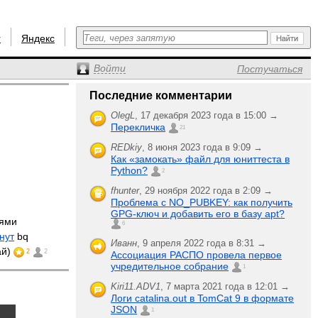
r
Яндекс
Войти
Постучаться
Последние комментарии
OlegL
,
17 декабря 2023 года в 15:00 →
Перекличка
21
REDkiy
,
8 июня 2023 года в 9:09 →
Как «замокать» файл для юниттеста в
Python?
2
fhunter
,
29 ноября 2022 года в 2:09 →
Проблема с NO_PUBKEY: как получить
GPG-ключ и добавить его в базу apt?
лями
6
нут
bq
Иванн
,
9 апреля 2022 года в 8:31 →
ай)
2
2
Ассоциация РАСПО провела первое
учредительное собрание
1
Kiri11.ADV1
,
7 марта 2021 года в 12:01 →
Логи catalina.out в TomCat 9 в формате
JSON
1