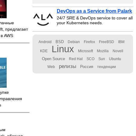
DevOps as a Service from Palark
24/7 SRE & DevOps service to cover all
лачные
your Kubernetes needs.
t, предлагает
e в AWS
BSD
Android
Debian
Firefox
FreeBSD
IBM
Linux
KDE
Microsoft
Mozilla
Novell
Open Source
Red Hat
SCO
Sun
Ubuntu
релизы
Россия
Web
тенденции
упке
управления
e
ным