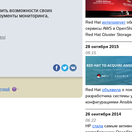
рить возможности своих
рументы мониторинга,
Red Hat
интегрирует
об
сервисы AWS в OpenShif
Red Hat Gluster Storag
tml
.
28 октября 2015
08:15
ктурой
Red Hat
объявила
о пок
1
разработчика системы 
конфигурациями Ansibl
26 сентября 2014
06:22
HP
стала
самым актив