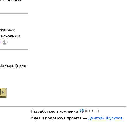
ck, обогнав
блачных
м исходным
3
2
ManageIQ для
Разработано в компании
Идея и поддержка проекта —
Дмитрий Шурупов