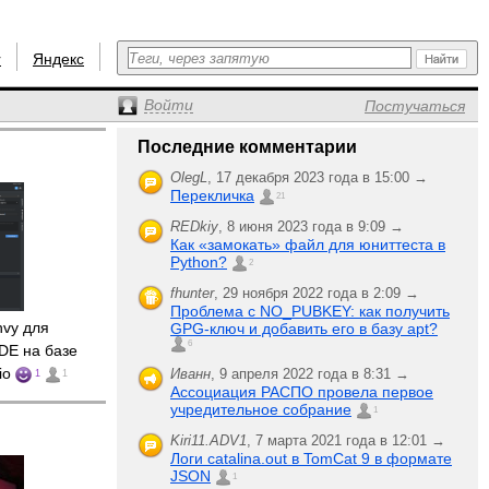
r
Яндекс
Войти
Постучаться
Последние комментарии
OlegL
,
17 декабря 2023 года в 15:00 →
Перекличка
21
REDkiy
,
8 июня 2023 года в 9:09 →
Как «замокать» файл для юниттеста в
Python?
2
fhunter
,
29 ноября 2022 года в 2:09 →
Проблема с NO_PUBKEY: как получить
vy для
GPG-ключ и добавить его в базу apt?
6
DE на базе
.io
Иванн
,
9 апреля 2022 года в 8:31 →
1
1
Ассоциация РАСПО провела первое
учредительное собрание
1
Kiri11.ADV1
,
7 марта 2021 года в 12:01 →
Логи catalina.out в TomCat 9 в формате
JSON
1