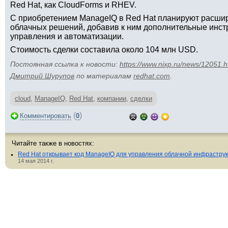
Red Hat, как CloudForms и RHEV.
С приобретением ManageIQ в Red Hat планируют расши
облачных решений, добавив к ним дополнительные инст
управления и автоматизации.
Стоимость сделки составила около 104 млн USD.
Постоянная ссылка к новости:
https://www.nixp.ru/news/12051.h
Дмитрий Шурупов
по материалам
redhat.com
.
cloud
,
ManageIQ
,
Red Hat
,
компании
,
сделки
(
)
Комментировать
0
Читайте также в новостях:
Red Hat открывает код ManageIQ для управления облачной инфрастру
14 мая 2014 г.