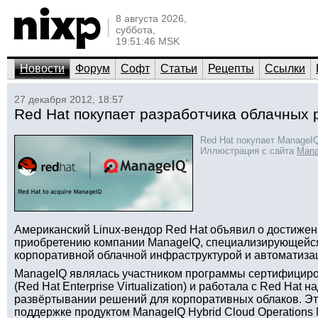
8 августа 2026,
суббота,
19:51:46 MSK
Новости
Форум
Софт
Статьи
Рецепты
Ссылки
27 декабря 2012, 18:57
Red Hat покупает разработчика облачных
Red Hat покупает ManageI
Иллюстрация с сайта
Mana
Американский Linux-вендор Red Hat объявил о достижен
приобретению компании ManageIQ, специализирующейся
корпоративной облачной инфраструктурой и автоматизац
ManageIQ являлась участником программы сертифицир
(Red Hat Enterprise Virtualization) и работала с Red Hat
развёртывании решений для корпоративных облаков. Эт
поддержке продуктом ManageIQ Hybrid Cloud Operations