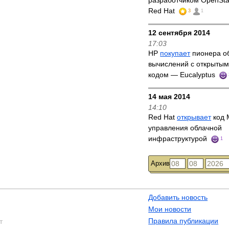
разработчиком OpenSta
Red Hat
3
1
12 сентября 2014
17:03
HP
покупает
пионера о
вычислений с открыты
кодом — Eucalyptus
14 мая 2014
14:10
Red Hat
открывает
код 
управления облачной
инфраструктурой
1
Архив
Добавить новость
Мои новости
Правила публикации
т