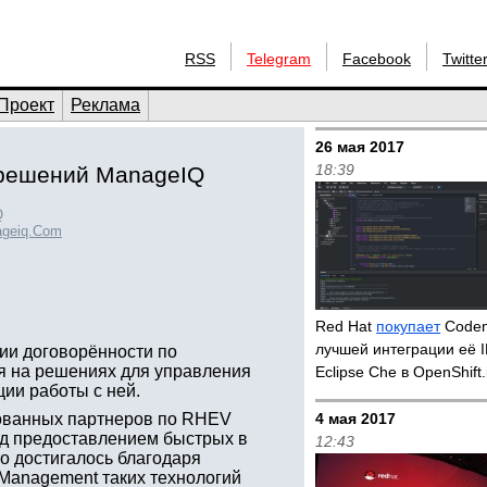
RSS
Telegram
Facebook
Twitte
Проект
Реклама
26 мая 2017
18:39
 решений ManageIQ
Q
geiq.Com
Red Hat
покупает
Coden
лучшей интеграции её I
ии договорённости по
 на решениях для управления
Eclipse Che в OpenShift
ии работы с ней.
ованных партнеров по RHEV
4 мая 2017
 над предоставлением быстрых в
12:43
о достигалось благодаря
 Management таких технологий