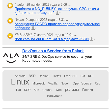
fhunter
,
29 ноября 2022 года в 2:09 →
Проблема с NO_PUBKEY: как получить GPG-ключ и
добавить его в базу apt?
6
Иванн
,
9 апреля 2022 года в 8:31 →
Ассоциация РАСПО провела первое учредительное
собрание
1
Kiri11.ADV1
,
7 марта 2021 года в 12:01 →
Логи catalina.out в TomCat 9 в формате JSON
1
DevOps as a Service from Palark
24/7 SRE & DevOps service to cover all your
Kubernetes needs.
BSD
Android
Debian
Firefox
FreeBSD
IBM
KDE
Linux
Open Source
Microsoft
Mozilla
Novell
Red
релизы
Россия
Hat
SCO
Sun
Ubuntu
Web
тенденции