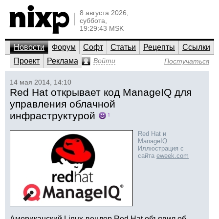
8 августа 2026,
суббота,
19:29:43 MSK
Новости
Форум
Софт
Статьи
Рецепты
Ссылки
Проект
Реклама
Войти
Постучаться
14 мая 2014, 14:10
Red Hat открывает код ManageIQ для
управления облачной
инфраструктурой
1
Red Hat и
ManageIQ
Иллюстрация с
сайта
eweek.com
Американский Linux-вендор Red Hat объявил об