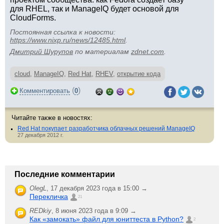
для RHEL, так и ManageIQ будет основой для
CloudForms.
Постоянная ссылка к новости:
https://www.nixp.ru/news/12485.html
.
Дмитрий Шурупов
по материалам
zdnet.com
.
cloud
,
ManageIQ
,
Red Hat
,
RHEV
,
открытие кода
(
)
Комментировать
0
Читайте также в новостях:
Red Hat покупает разработчика облачных решений ManageIQ
27 декабря 2012 г.
Последние комментарии
OlegL
,
17 декабря 2023 года в 15:00 →
Перекличка
21
REDkiy
,
8 июня 2023 года в 9:09 →
Как «замокать» файл для юниттеста в Python?
2