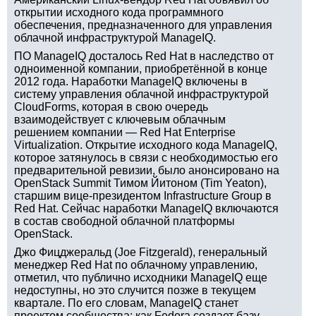
открытии исходного кода программного
обеспечения, предназначенного для управления
облачной инфраструктурой ManageIQ.
ПО ManageIQ досталось Red Hat в наследство от
одноименной компании, приобретённой в конце
2012 года. Наработки ManageIQ включены в
систему управления облачной инфраструктурой
CloudForms, которая в свою очередь
взаимодействует с ключевым облачным
решением компании — Red Hat Enterprise
Virtualization. Открытие исходного кода ManageIQ,
которое затянулось в связи с необходимостью его
предварительной ревизии, было анонсировано на
OpenStack Summit Тимом Йитоном (Tim Yeaton),
старшим вице-президентом Infrastructure Group в
Red Hat. Сейчас наработки ManageIQ включаются
в состав свободной облачной платформы
OpenStack.
Джо Фицджеральд (Joe Fitzgerald), генеральный
менеджер Red Hat по облачному управлению,
отметил, что публично исходники ManageIQ еще
недоступны, но это случится позже в текущем
квартале. По его словам, ManageIQ станет
проектом сообщества: как Fedora создает базу