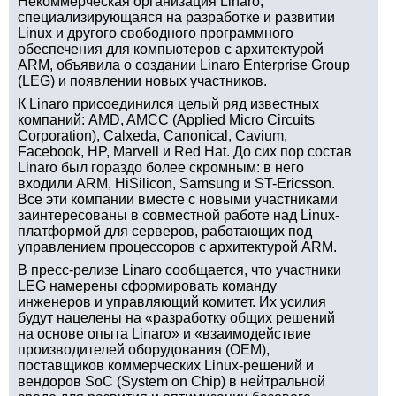
Некоммерческая организация Linaro,
специализирующаяся на разработке и развитии
Linux и другого свободного программного
обеспечения для компьютеров с архитектурой
ARM, объявила о создании Linaro Enterprise Group
(LEG) и появлении новых участников.
К Linaro присоединился целый ряд известных
компаний: AMD, AMCC (Applied Micro Circuits
Corporation), Calxeda, Canonical, Cavium,
Facebook, HP, Marvell и Red Hat. До сих пор состав
Linaro был гораздо более скромным: в него
входили ARM, HiSilicon, Samsung и ST-Ericsson.
Все эти компании вместе с новыми участниками
заинтересованы в совместной работе над Linux-
платформой для серверов, работающих под
управлением процессоров с архитектурой ARM.
В пресс-релизе Linaro сообщается, что участники
LEG намерены сформировать команду
инженеров и управляющий комитет. Их усилия
будут нацелены на «разработку общих решений
на основе опыта Linaro» и «взаимодействие
производителей оборудования (OEM),
поставщиков коммерческих Linux-решений и
вендоров SoC (System on Chip) в нейтральной