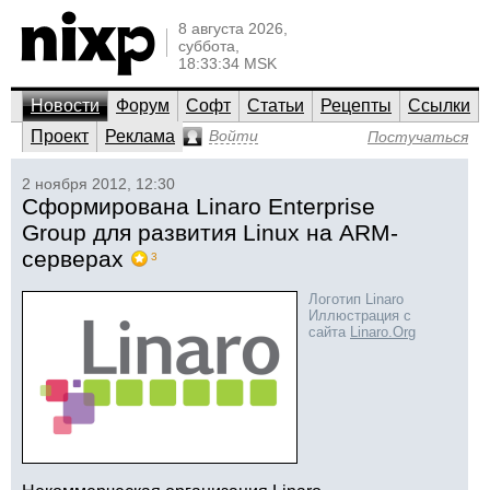
8 августа 2026,
суббота,
18:33:34 MSK
Новости
Форум
Софт
Статьи
Рецепты
Ссылки
Проект
Реклама
Войти
Постучаться
2 ноября 2012, 12:30
Сформирована Linaro Enterprise
Group для развития Linux на ARM-
серверах
3
Логотип Linaro
Иллюстрация с
сайта
Linaro.Org