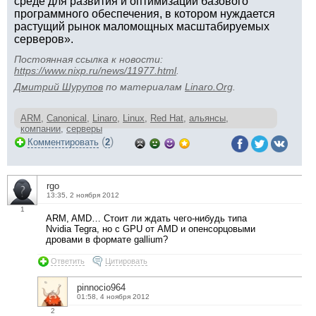
среде для развития и оптимизации базового
программного обеспечения, в котором нуждается
растущий рынок маломощных масштабируемых
серверов».
Постоянная ссылка к новости:
https://www.nixp.ru/news/11977.html
.
Дмитрий Шурупов
по материалам
Linaro.Org
.
ARM
,
Canonical
,
Linaro
,
Linux
,
Red Hat
,
альянсы
,
компании
,
серверы
(
)
Комментировать
2
rgo
13:35, 2 ноября 2012
1
ARM, AMD… Стоит ли ждать чего-нибудь типа
Nvidia Tegra, но с GPU от AMD и опенсорцовыми
дровами в формате gallium?
Ответить
Цитировать
pinnocio964
01:58, 4 ноября 2012
2