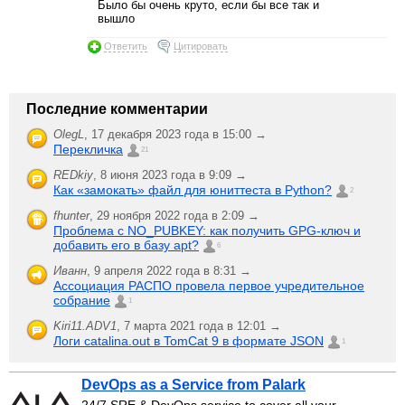
Было бы очень круто, если бы все так и
вышло
Ответить
Цитировать
Последние комментарии
OlegL
,
17 декабря 2023 года в 15:00 →
Перекличка
21
REDkiy
,
8 июня 2023 года в 9:09 →
Как «замокать» файл для юниттеста в Python?
2
fhunter
,
29 ноября 2022 года в 2:09 →
Проблема с NO_PUBKEY: как получить GPG-ключ и
добавить его в базу apt?
6
Иванн
,
9 апреля 2022 года в 8:31 →
Ассоциация РАСПО провела первое учредительное
собрание
1
Kiri11.ADV1
,
7 марта 2021 года в 12:01 →
Логи catalina.out в TomCat 9 в формате JSON
1
DevOps as a Service from Palark
24/7 SRE & DevOps service to cover all your