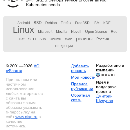
Kubernetes needs.
BSD
Android
Debian
Firefox
FreeBSD
IBM
KDE
Linux
Open Source
Microsoft
Mozilla
Novell
Red
релизы
Россия
Hat
SCO
Sun
Ubuntu
Web
тенденции
Разработано в
© 2001—2026
АО
Добавить
компании
«Флант»
новость
Мои новости
При полном или
Идея и
Правила
частичном
поддержка
публикации
использовании
проекта —
любых материалов
Обратная
Дмитрий
с сайта вы
связь
Шурупов
обязаны явным
образом указывать
гиперссылку на
сайт
www.nixp.ru
в
качестве
источника.